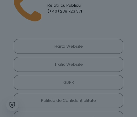
Relații cu Publicul
(+40) 238 723 371
Hartă Website
Trafic Website
GDPR
Politica de Confidențialitate
Vrei să lași feedback despre site? Părerea ta ne
va ajuta să îl îmbunătățim constant!