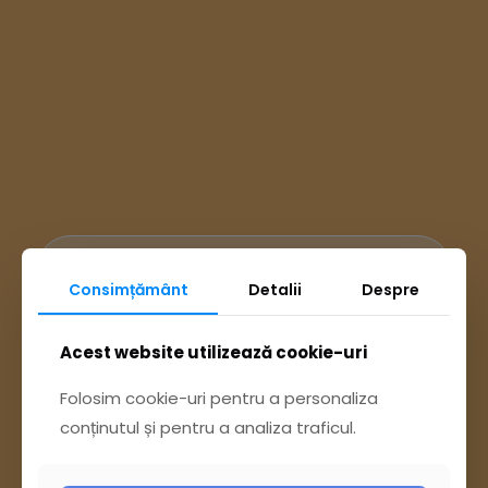
Ai întrebări? Accesează
Consimțământ
Detalii
Despre
Acest website utilizează cookie-uri
Pagina Contact
Folosim cookie-uri pentru a personaliza
sau trimite o sesizare pe Buzău City
conținutul și pentru a analiza traficul.
Report