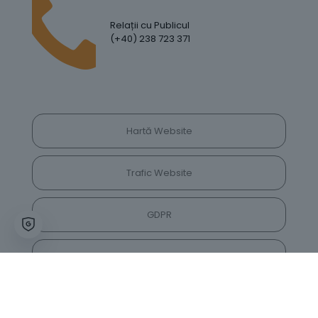
Relații cu Publicul
(+40) 238 723 371
Hartă Website
Trafic Website
GDPR
Politica de Confidențialitate
Vrei să lași feedback despre site? Părerea ta ne
va ajuta să îl îmbunătățim constant!