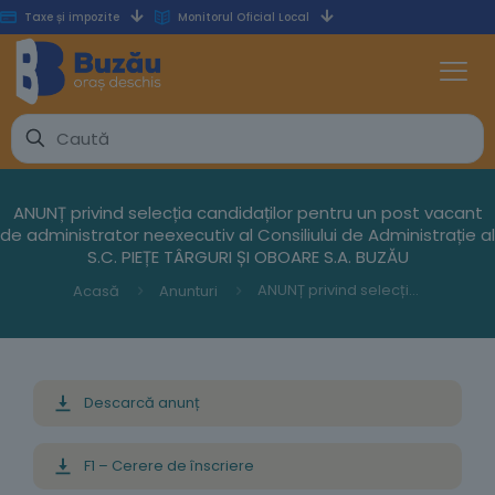
Taxe și impozite
Monitorul Oficial Local
ANUNȚ privind selecția candidaților pentru un post vacant
de administrator neexecutiv al Consiliului de Administrație al
S.C. PIEȚE TÂRGURI ȘI OBOARE S.A. BUZĂU
ANUNȚ privind selecția candidaților pentru un post vacant de administrator neexecutiv al Consiliului de Administrație al S.C. PIEȚE TÂRGURI ȘI OBOARE S.A. BUZĂU
Acasă
Anunturi
Descarcă anunț
F1 – Cerere de înscriere