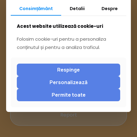
Consimțământ
Detalii
Despre
Acest website utilizează cookie-uri
Folosim cookie-uri pentru a personaliza
conținutul și pentru a analiza traficul.
Respinge
Ai întrebări? Accesează
Personalizează
Pagina Contact
Permite toate
sau trimite o sesizare pe Buzău City
Report