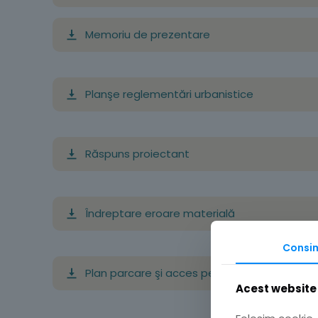
Memoriu de prezentare
Planşe reglementări urbanistice
Răspuns proiectant
Îndreptare eroare materială
Consi
Plan parcare şi acces pentru documentaţie
Acest website 
Folosim cookie-u