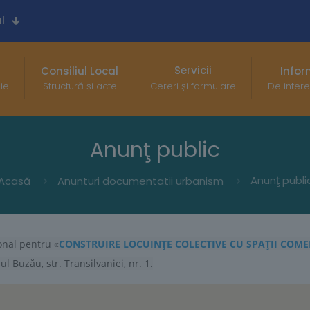
l
Servicii
Consiliul Local
Infor
gie
Structură și acte
Cereri și formulare
De intere
Anunţ public
Anunţ publi
Acasă
Anunturi documentatii urbanism
onal pentru «
CONSTRUIRE LOCUINŢE COLECTIVE CU SPAȚII COMER
ul Buzău, str. Transilvaniei, nr. 1.