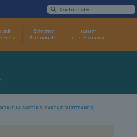
Evidența
mații
Turism
Persoanelor
s public
Cultură și Istorie
c
CIALE LA PARTER ŞI PARCAJE SUBTERANE ŞI