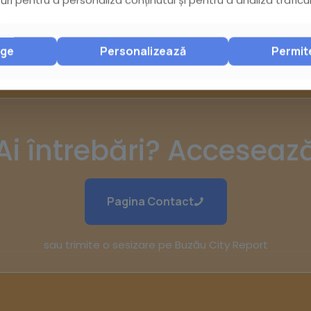
nge
Personalizează
Permit
Ai întrebări? Acceseaz
Pagina Contact
sau trimite o sesizare pe Buzău City Report