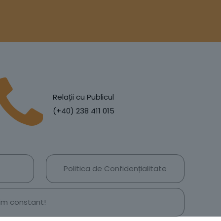
Relații cu Publicul
(+40) 238 411 015
Politica de Confidențialitate
țim constant!