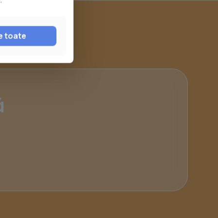
e toate
ă