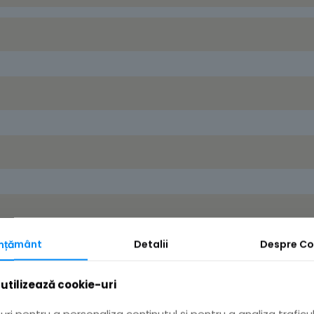
mțământ
Detalii
Despre
Co
 PUZ
utilizează cookie-uri
ri pentru a personaliza conținutul și pentru a analiza traficul