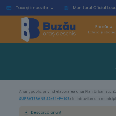
Taxe și impozite
Monitorul Oficial Loca
Primăria
Echipă și strate
Anunţ public privind elaborarea unui Plan Urbanistic Z
SUPRATERANE S2+S1+P+10E
» în intravilan din municipi
Descarcă anunț