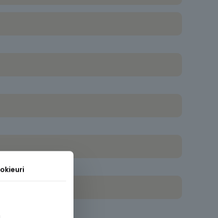
okieuri
.