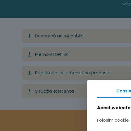
Aca
Descarcă anunț public
Memoriu tehnic
Reglementari urbanistice propuse
Situatia existenta
Consi
Acest website 
Folosim cookie-u