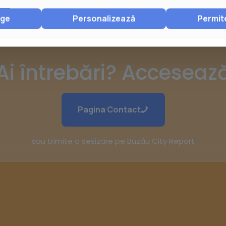
nge
Personalizează
Permit
Ai întrebări? Acceseaz
Pagina Contact
sau trimite o sesizare pe Buzău City Report