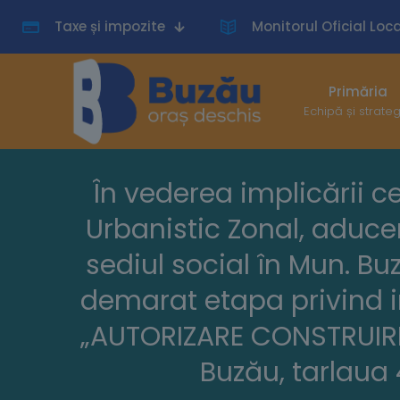
Taxe și impozite
Monitorul Oficial Loca
Primăria
Echipă și strate
În vederea implicării c
Urbanistic Zonal, aduce
sediul social în Mun. Buză
demarat etapa privind i
„AUTORIZARE CONSTRUIRE 
Buzău, tarlaua 