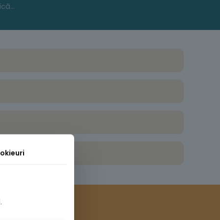
În vederea implicării cetățenilor în procesul de informare publică a unui Plan Urbanistic Zonal, aducem la cunoştinţă că, S.C. AMA FORTUNA SPORTS S.R.L., cu sediul social în Mun. Buzău, bd. 1 decembrie 1918, bl. 6D, et. 1, ap. 7, jud. Buzău, a demarat etapa privind intenția de elaborare a Planului Urbanistic Zonal pentru „AUTORIZARE CONSTRUIRE SPAȚII COMERCIALE ȘI DEPOZITARE“ în intravilanul mun. Buzău, tarlaua 41, parcela 722/1 LOT 2, număr cadastral 71709
okieuri
.