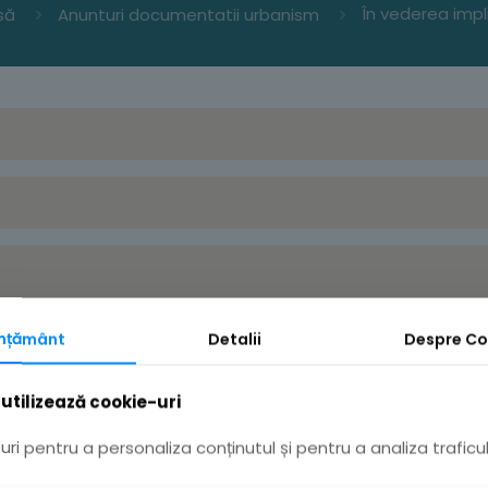
să
Anunturi documentatii urbanism
mțământ
Detalii
Despre
Co
utilizează cookie-uri
ri pentru a personaliza conținutul și pentru a analiza traficul