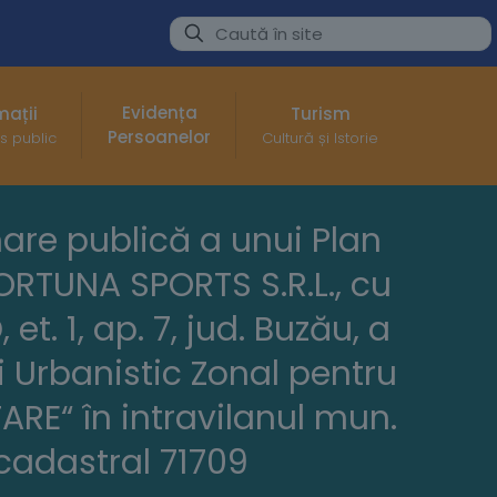
Evidența
mații
Turism
Persoanelor
s public
Cultură și Istorie
mare publică a unui Plan
ORTUNA SPORTS S.R.L., cu
et. 1, ap. 7, jud. Buzău, a
 Urbanistic Zonal pentru
RE“ în intravilanul mun.
 cadastral 71709