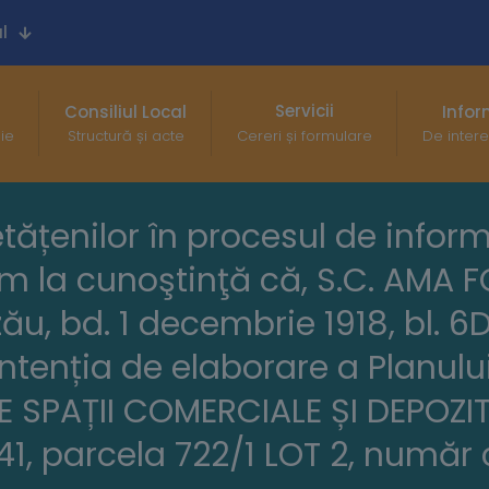
l
Servicii
Consiliul Local
Infor
gie
Structură și acte
Cereri și formulare
De intere
etățenilor în procesul de infor
m la cunoştinţă că, S.C. AMA F
u, bd. 1 decembrie 1918, bl. 6D, 
ntenția de elaborare a Planului
SPAȚII COMERCIALE ȘI DEPOZITA
41, parcela 722/1 LOT 2, număr