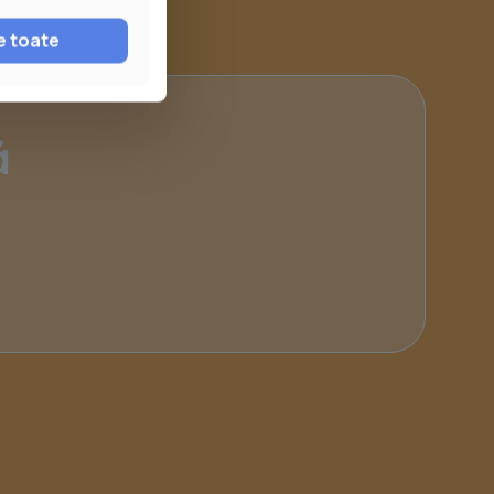
e toate
ă