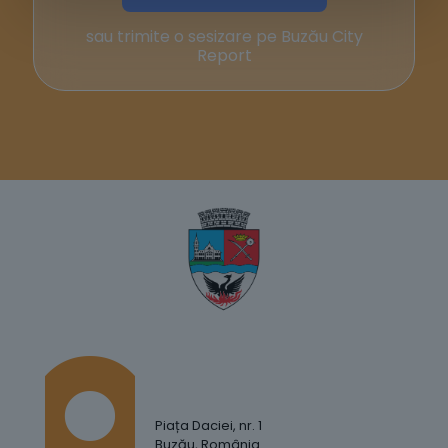
sau trimite o sesizare pe Buzău City
Report
Piața Daciei, nr. 1
Buzău, România