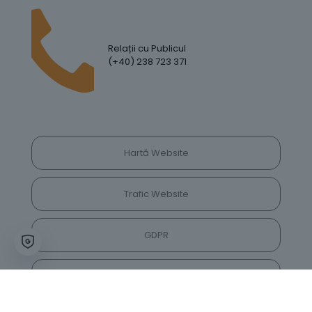
Relații cu Publicul
(+40) 238 723 371
Hartă Website
Trafic Website
GDPR
Politica de Confidențialitate