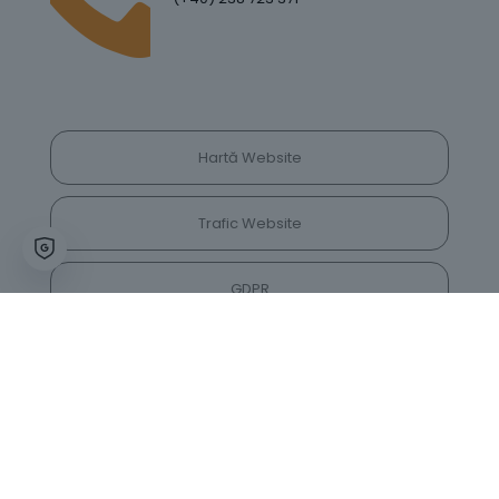
Hartă Website
Trafic Website
GDPR
Politica de Confidențialitate
Vrei să lași feedback despre site? Părerea ta ne
va ajuta să îl îmbunătățim constant!
Accesează vechiul website