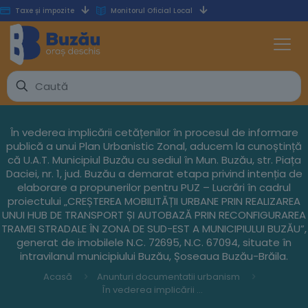
Taxe și impozite
Monitorul Oficial Local
În vederea implicării cetățenilor în procesul de informare
publică a unui Plan Urbanistic Zonal, aducem la cunoștință
că U.A.T. Municipiul Buzău cu sediul în Mun. Buzău, str. Piața
Daciei, nr. 1, jud. Buzău a demarat etapa privind intenția de
elaborare a propunerilor pentru PUZ – Lucrări în cadrul
proiectului „CREȘTEREA MOBILITĂȚII URBANE PRIN REALIZAREA
UNUI HUB DE TRANSPORT ȘI AUTOBAZĂ PRIN RECONFIGURAREA
TRAMEI STRADALE ÎN ZONA DE SUD-EST A MUNICIPIULUI BUZĂU”,
generat de imobilele N.C. 72695, N.C. 67094, situate în
intravilanul municipiului Buzău, Șoseaua Buzău-Brăila.
Acasă
Anunturi documentatii urbanism
În vederea implicării cetățenilor în procesul de informare publică a unui Plan Urbanistic Zonal, aducem la cunoștință că U.A.T. Municipiul Buzău cu sediul în Mun. Buzău, str. Piața Daciei, nr. 1, jud. Buzău a demarat etapa privind intenția de elaborare a propunerilor pentru PUZ – Lucrări în cadrul proiectului „CREȘTEREA MOBILITĂȚII URBANE PRIN REALIZAREA UNUI HUB DE TRANSPORT ȘI AUTOBAZĂ PRIN RECONFIGURAREA TRAMEI STRADALE ÎN ZONA DE SUD-EST A MUNICIPIULUI BUZĂU”, generat de imobilele N.C. 72695, N.C. 67094, situate în intravilanul municipiului Buzău, Șoseaua Buzău-Brăila.