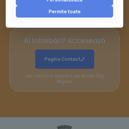
Permite toate
Ai întrebări? Accesează
Pagina Contact
sau trimite o sesizare pe Buzău City
Report