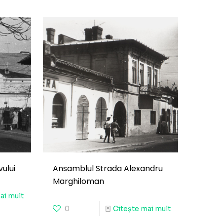
ului
Ansamblul Strada Alexandru
Marghiloman
ai mult
0
Citește mai mult