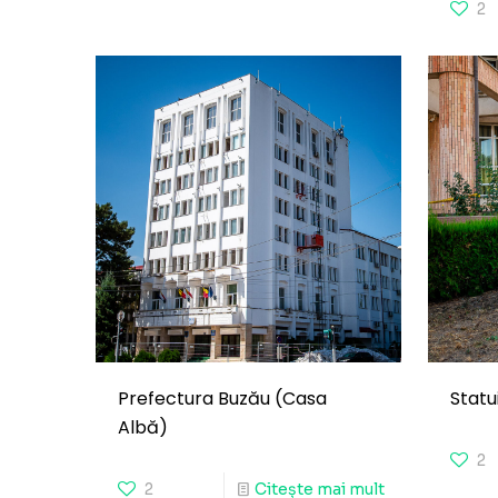
2
Prefectura Buzău (Casa
Statu
Albă)
2
2
Citește mai mult