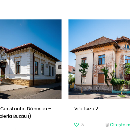
 Constantin Dănescu –
Vila Luiza 2
oieria Buzău I)
3
Citește m