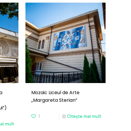
a
Mozaic Liceul de Arte
„Margareta Sterian”
i”)
1
Citește mai mult
ai mult