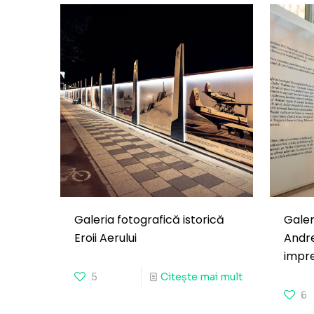
Galeria fotografică istorică
Galer
Eroii Aerului
Andre
impre
5
Citește mai mult
6