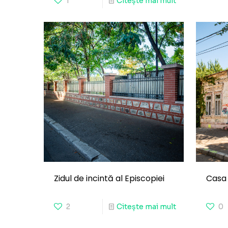
1
Citește mai mult
Zidul de incintă al Episcopiei
Casa
2
Citește mai mult
0