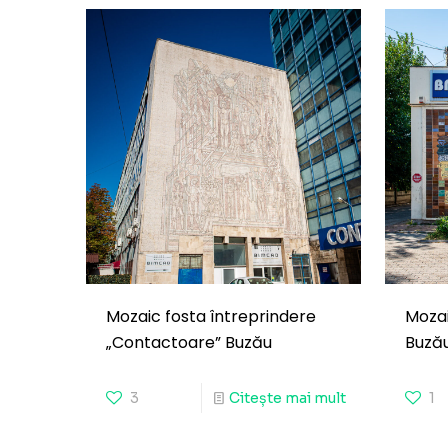
Mozaic fosta întreprindere
Mozai
„Contactoare” Buzău
Buzău
3
Citește mai mult
1