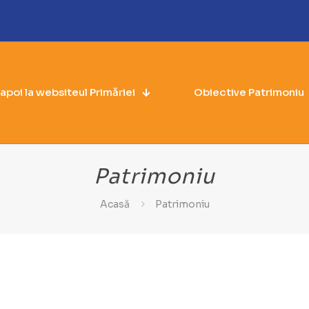
napoi la websiteul Primăriei
Obiective Patrimoniu
Patrimoniu
Acasă
Patrimoniu