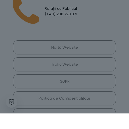
Relații cu Publicul
(+40) 238 723 371
Hartă Website
Trafic Website
GDPR
Politica de Confidențialitate
Vrei să lași feedback despre site? Părerea ta ne
va ajuta să îl îmbunătățim constant!