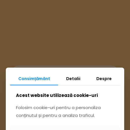
Ai întrebări? Accesează
Consimțământ
Detalii
Despre
Acest website utilizează cookie-uri
Pagina Contact
Folosim cookie-uri pentru a personaliza
sau trimite o sesizare pe Buzău City
conținutul și pentru a analiza traficul.
Report