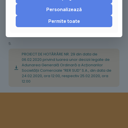
PROIECT DE HOTĂRÂRE NR. 30 din data de
Personalizează
06.02.2020 PRIVIND APROBAREA PROIECTULUI ȘI A
CHELTUIELILOR LEGATE DE PROIECT ,,Sistem
alternativ de mobilitate urbană utilizând stații
Permite toate
automate de închiriere a bicicletelor în Municipiul
Buzău” COD SMIS 129193
5.
PROIECT DE HOTĂRÂRE NR. 29 din data de
06.02.2020 privind luarea unor decizii legate de
Adunarea Generală Ordinară a Acționarilor
Societății Comerciale ”RER SUD” S.A., din data de
24.02.2020, ora 12:00, respectiv 25.02.2020, ora
12:00