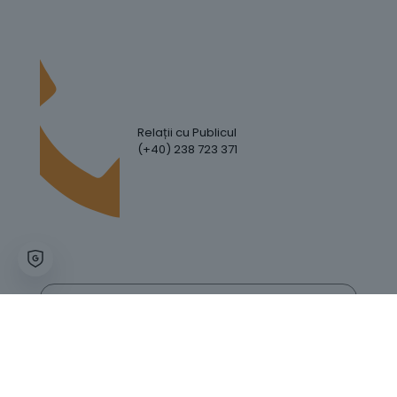
Relații cu Publicul
(+40) 238 723 371
Hartă Website
Trafic Website