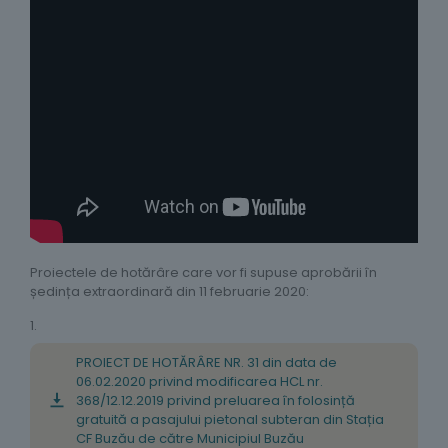
Proiectele de hotărâre care vor fi supuse aprobării în
ședința extraordinară din 11 februarie 2020:
1.
PROIECT DE HOTĂRÂRE NR. 31 din data de
06.02.2020 privind modificarea HCL nr.
368/12.12.2019 privind preluarea în folosință
gratuită a pasajului pietonal subteran din Stația
CF Buzău de către Municipiul Buzău