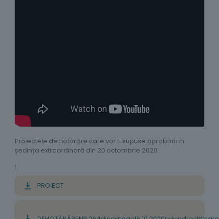
Proiectele de hotărâre care vor fi supuse aprobării în
ședința extraordinară din 20 octombrie 2020:
1.
PROIECT
DE
HOTĂRÂRE
NR
.
264
din
data
d
e
16
.
10
.
2020
privind
rectificar