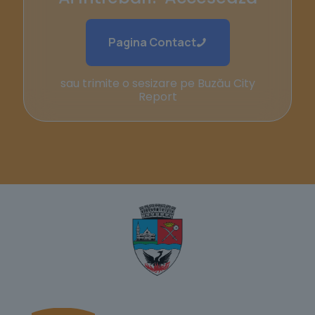
Pagina Contact
sau trimite o sesizare pe Buzău City
Report