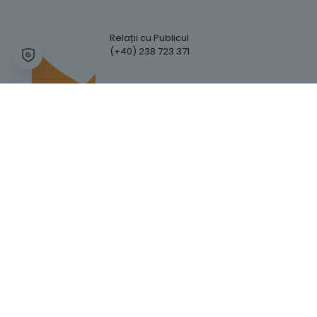
Relații cu Publicul
(+40) 238 723 371
Hartă Website
Trafic Website
GDPR