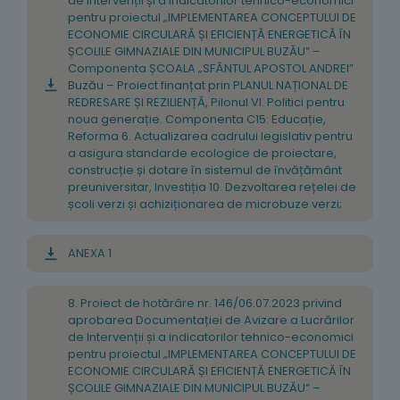
de Intervenții și a indicatorilor tehnico-economici
pentru proiectul „IMPLEMENTAREA CONCEPTULUI DE
ECONOMIE CIRCULARĂ ȘI EFICIENȚĂ ENERGETICĂ ÎN
ȘCOLILE GIMNAZIALE DIN MUNICIPUL BUZĂU” –
Componenta ȘCOALA „SFÂNTUL APOSTOL ANDREI”
Buzău – Proiect finanțat prin PLANUL NAȚIONAL DE
REDRESARE ȘI REZILIENȚĂ, Pilonul VI. Politici pentru
noua generație. Componenta C15: Educație,
Reforma 6. Actualizarea cadrului legislativ pentru
a asigura standarde ecologice de proiectare,
construcție și dotare în sistemul de învățământ
preuniversitar, Investiția 10. Dezvoltarea rețelei de
școli verzi și achiziționarea de microbuze verzi;
ANEXA 1
8. Proiect de hotărâre nr. 146/06.07.2023 privind
aprobarea Documentației de Avizare a Lucrărilor
de Intervenții și a indicatorilor tehnico-economici
pentru proiectul „IMPLEMENTAREA CONCEPTULUI DE
ECONOMIE CIRCULARĂ ȘI EFICIENȚĂ ENERGETICĂ ÎN
ȘCOLILE GIMNAZIALE DIN MUNICIPUL BUZĂU” –