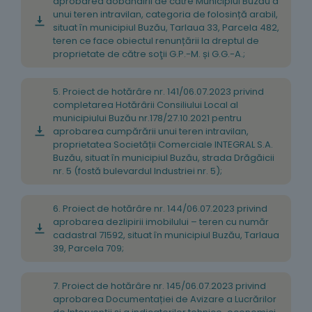
aprobarea dobândirii de către Municipiul Buzău a
unui teren intravilan, categoria de folosință arabil,
situat în municipiul Buzău, Tarlaua 33, Parcela 482,
teren ce face obiectul renunțării la dreptul de
proprietate de către soţii G.P.-M. și G.G.-A.;
5. Proiect de hotărâre nr. 141/06.07.2023 privind
completarea Hotărârii Consiliului Local al
municipiului Buzău nr.178/27.10.2021 pentru
aprobarea cumpărării unui teren intravilan,
proprietatea Societății Comerciale INTEGRAL S.A.
Buzău, situat în municipiul Buzău, strada Drăgăicii
nr. 5 (fostă bulevardul Industriei nr. 5);
6. Proiect de hotărâre nr. 144/06.07.2023 privind
aprobarea dezlipirii imobilului – teren cu număr
cadastral 71592, situat în municipiul Buzău, Tarlaua
39, Parcela 709;
7. Proiect de hotărâre nr. 145/06.07.2023 privind
aprobarea Documentației de Avizare a Lucrărilor