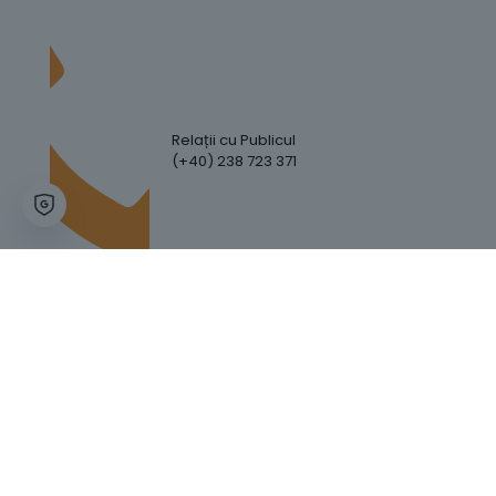
Relații cu Publicul
(+40) 238 723 371
Hartă Website
Trafic Website