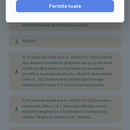
6. Actualizarea cadrului legislativ pentru a asigura
Permite toate
standarde ecologice de proiectare, construcție și
dotare în sistemul de învățământ preuniversitar,
Investiția 10. Dezvoltarea rețelei de școli verzi și
achiziționarea de microbuze verzi;
ANEXA 1
10. Proiect de hotărâre nr. 148/07.07.2023 privind
aprobarea constituirii dreptului de uz şi servitute
cu titlu gratuit asupra unui teren proprietate
privată a municipiului Buzău, situat în Bulevardul
Unirii nr. 202, în favoarea Distribuţie Energie
Electrică Romania S.A. prin Sucursala Buzău;
11. Proiect de hotărâre nr. 149/07.07.2023 privind
luarea de către U.A.T. Municipiul Buzău a unor
decizii în legătură cu Societatea Comercială
”Piețe, Târguri și Oboare S.A.” Buzău;