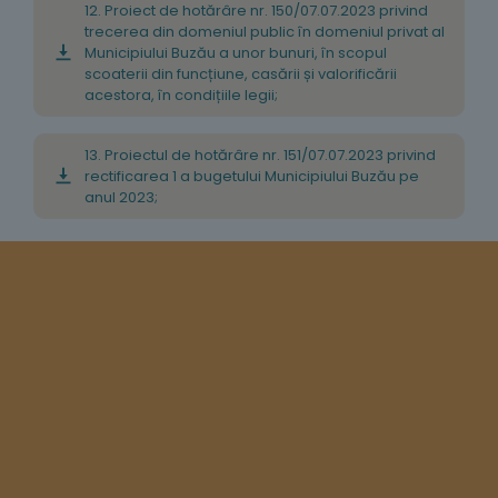
12. Proiect de hotărâre nr. 150/07.07.2023 privind
trecerea din domeniul public în domeniul privat al
Municipiului Buzău a unor bunuri, în scopul
scoaterii din funcțiune, casării și valorificării
acestora, în condițiile legii;
13. Proiectul de hotărâre nr. 151/07.07.2023 privind
rectificarea 1 a bugetului Municipiului Buzău pe
anul 2023;