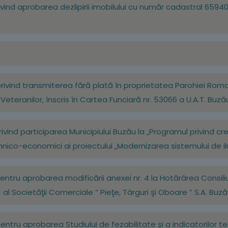
 privind aprobarea dezlipirii imobilului cu număr cadastral 659
21 privind transmiterea fără plată în proprietatea Parohiei Ro
a Veteranilor, înscris în Cartea Funciară nr. 53066 a U.A.T. B
 privind participarea Municipiului Buzău la „Programul privind c
ehnico-economici ai proiectului „Modernizarea sistemului de il
 pentru aprobarea modificării anexei nr. 4 la Hotărârea Consil
1 al Societăţii Comerciale ” Pieţe, Târguri şi Oboare ” S.A. Buz
 pentru aprobarea Studiului de fezabilitate și a indicatorilor t