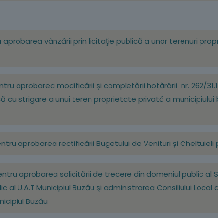
ru aprobarea vânzării prin licitaţie publică a unor terenuri pro
entru aprobarea modificării și completării hotărârii nr. 262/31.1
ică cu strigare a unui teren proprietate privată a municipiulu
pentru aprobarea rectificării Bugetului de Venituri și Cheltuiel
pentru aprobarea solicitării de trecere din domeniul public al S
 al U.A.T Municipiul Buzău şi administrarea Consiliului Local al
unicipiul Buzău