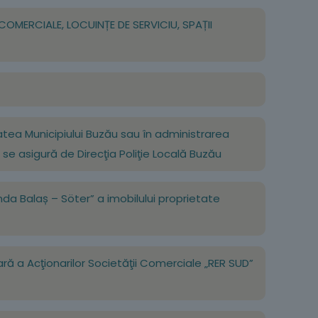
I COMERCIALE, LOCUINȚE DE SERVICIU, SPAȚII
ietatea Municipiului Buzău sau în administrarea
ză se asigură de Direcţia Poliţie Locală Buzău
anda Balaș – Söter” a imobilului proprietate
ară a Acţionarilor Societăţii Comerciale „RER SUD”