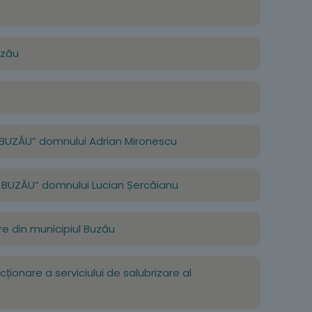
uzău
UI BUZĂU” domnului Adrian Mironescu
UI BUZĂU” domnului Lucian Șercăianu
are din municipiul Buzău
ționare a serviciului de salubrizare al