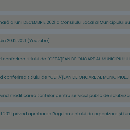
ară a lunii DECEMBRIE 2021 a Consiliului Local al Municipiului B
din 20.12.2021 (Youtube)
ivind conferirea titlului de “CETĂŢEAN DE ONOARE AL MUNICIPIUL
ivind conferirea titlului de “CETĂŢEAN DE ONOARE AL MUNICIPIUL
rivind modificarea tarifelor pentru serviciul public de salubriz
.11.2021 privind aprobarea Regulamentului de organizare și func