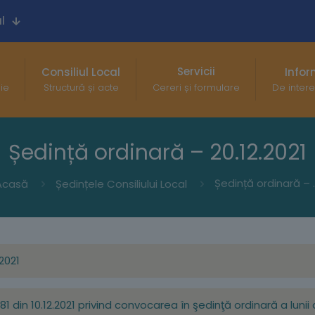
l
Servicii
Consiliul Local
Infor
gie
Structură și acte
Cereri și formulare
De intere
Ședință ordinară – 20.12.2021
Ședință o
Acasă
Ședințele Consiliului Local
.2021
781 din 10.12.2021 privind convocarea în şedinţă ordinară a lunii