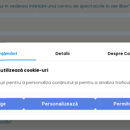
 în vederea înființării unui centru de spectacole în aer liber”
mțământ
Detalii
Despre
Co
1 privind luarea unor decizii legate de Adunarea Generală Extr
.2021, ora 13.00, şi respectiv 21.12.2021, ora 13.00
utilizează cookie-uri
ri pentru a personaliza conținutul și pentru a analiza traficul
1privind luarea unor decizii legate de Adunarea Generală Ordin
.2021, ora 12.00, şi respectiv 21.12.2021, ora 12.00
nge
Personalizează
Permit
 pentru aprobarea actualizării indicatorilor tehnico-economici a
Buzău”