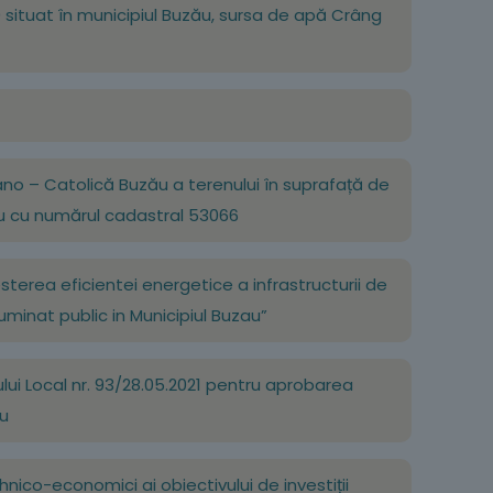
40 situat în municipiul Buzău, sursa de apă Crâng
mano – Catolică Buzău a terenului în suprafață de
uzău cu numărul cadastral 53066
resterea eficientei energetice a infrastructurii de
uminat public in Municipiul Buzau”
iului Local nr. 93/28.05.2021 pentru aprobarea
ău
ehnico-economici ai obiectivului de investiții