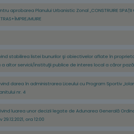
 pentru aprobarea Planului Urbanistic Zonal „CONSTRUIRE SPAȚI
RETRAS+ÎMPREJMUIRE
ivind stabilirea listei bunurilor şi obiectivelor aflate în propr
 a altor servicii/instituţii publice de interes local a căror pa
privind darea în administrarea Liceului cu Program Sportiv „Iol
nitului nr. 4
 privind luarea unor decizii legate de Adunarea Generală Ordin
v 29.12.2021, ora 12:00