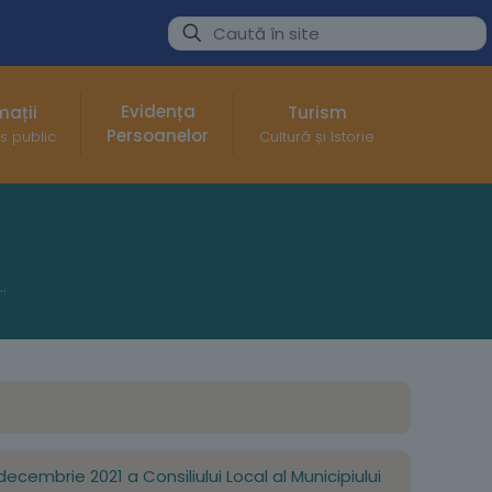
Evidența
mații
Turism
Persoanelor
s public
Cultură și Istorie
rdinară – 20.12.2021
 decembrie 2021 a Consiliului Local al Municipiului