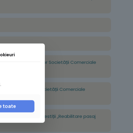
okieuri
aordinară a Acționarilor Societății Comerciale
.
ară a Acționarilor Societății Comerciale
e toate
i obiectivului de investiții „Reabilitare pasaj