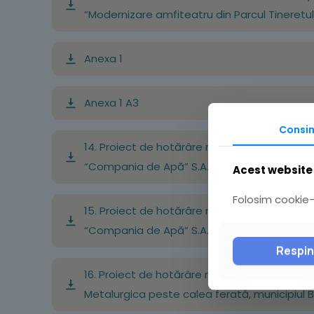
“Modernizare amfiteatru din Parcul Tineretului
Anexa 1
Anexa 1 A3
Consi
14. Proiect de hotărâre nr. 229 din 09.12.202
“Compania de Apă” S.A. Buzău din data de 20.12
Acest website 
Folosim cookie-u
15. Proiect de hotărâre nr. 230 din 09.12.202
“Compania de Apă” S.A. Buzău din data de 20.12
Respi
16. Proiect de hotărâre nr. 231 din 09.12.2021
Metalurgica peste calea ferată, municipiul 