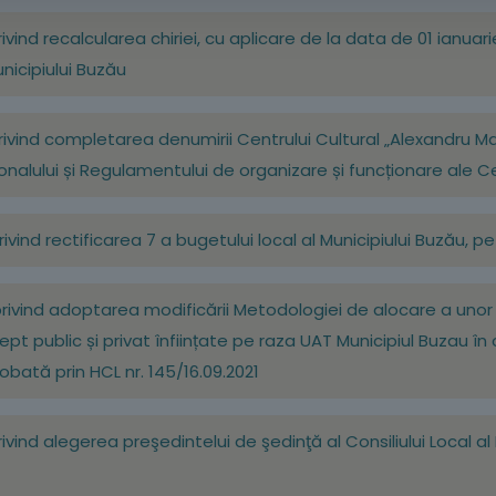
rivind recalcularea chiriei, cu aplicare de la data de 01 ianuarie 
unicipiului Buzău
21 privind completarea denumirii Centrului Cultural „Alexandr
ersonalului și Regulamentului de organizare și funcționare ale
privind rectificarea 7 a bugetului local al Municipiului Buzău, pe
21 privind adoptarea modificării Metodologiei de alocare a un
drept public și privat înființate pe raza UAT Municipiul Buzau în
bată prin HCL nr. 145/16.09.2021
 privind alegerea preşedintelui de şedinţă al Consiliului Local 