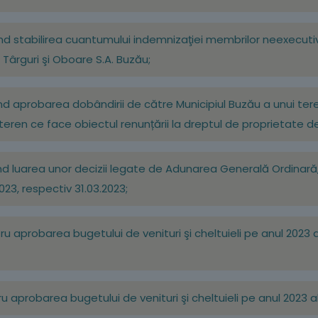
nd stabilirea cuantumului indemnizaţiei membrilor neexecutivi 
Târguri şi Oboare S.A. Buzău;
ind aprobarea dobândirii de către Municipiul Buzău a unui teren
eren ce face obiectul renunțării la dreptul de proprietate de căt
ind luarea unor decizii legate de Adunarea Generală Ordinară, 
23, respectiv 31.03.2023;
ru aprobarea bugetului de venituri şi cheltuieli pe anul 2023 
u aprobarea bugetului de venituri şi cheltuieli pe anul 2023 a