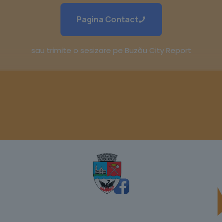
Pagina Contact
sau trimite o sesizare pe Buzău City Report