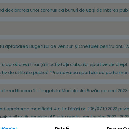
ind declararea unor terenuri ca bunuri de uz și de interes publi
tru aprobarea Bugetului de Venituri și Cheltuieli pentru anul 2
u aprobarea finanțării activității cluburilor sportive de drept 
rtiv de utilitate publică “Promovarea sportului de performanț
vind modificarea 2 a bugetului Municipiului Buzău pe anul 2023;
vind aprobarea modificării 4 a Hotărârii nr. 206/07.10.2022 pr
universitar din municipiul Buzău pentru anul școlar 2022 -2023
mțământ
Detalii
Despre
Co