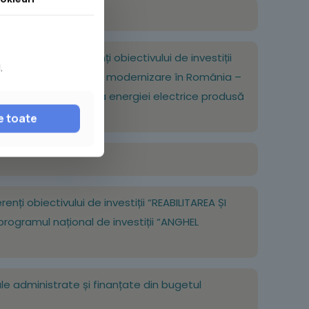
Buzău pe anul 2022;
co-economici aferenți obiectivului de investiții
.
ĂU” – Fondul pentru modernizare în România –
pacităţi de producere a energiei electrice produsă
e toate
nți obiectivului de investiții “REABILITAREA ȘI
rogramul național de investiții “ANGHEL
ale administrate și finanțate din bugetul