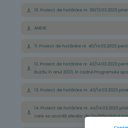
10. Proiect de hotărâre nr. 39/13.03.2023 priv
ANEXE
11. Proiect de hotărâre nr. 40/14.03.2023 pen
12. Proiect de hotărâre nr. 42/14.03.2023 pentr
Buzău ȋn anul 2023, în cadrul Programului spo
13. Proiect de hotărâre nr. 43/14.03.2023 pri
14. Proiect de hotărâre nr. 44/14.03.2023 pri
care se acordă elevilor din ȋnvățământul pre
Consi