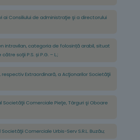
ai Consiliului de administraţie şi a directorului
 intravilan, categoria de folosință arabil, situat
re soţii P.S. și P.G. – L.;
respectiv Extraordinară, a Acţionarilor Societăţii
al Societăţii Comerciale Pieţe, Târguri şi Oboare
l Societăţii Comerciale Urbis-Serv S.R.L. Buzău;