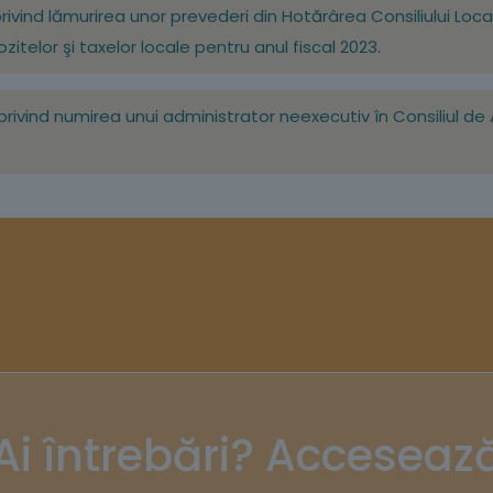
ivind lămurirea unor prevederi din Hotărârea Consiliului Local 
ozitelor şi taxelor locale pentru anul fiscal 2023.
rivind numirea unui administrator neexecutiv în Consiliul de A
Ai întrebări? Acceseaz