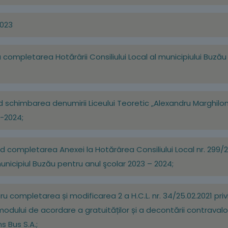
2023
u completarea Hotărârii Consiliului Local al municipiului Buzău
ind schimbarea denumirii Liceului Teoretic „Alexandru Marghil
 -2024;
ind completarea Anexei la Hotărârea Consiliului Local nr. 299/
unicipiul Buzău pentru anul şcolar 2023 – 2024;
ru completarea și modificarea 2 a H.C.L. nr. 34/25.02.2021 priv
i modului de acordare a gratuităților și a decontării contravalor
s Bus S.A.;