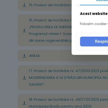
15. Proiect de hotărâre nr. 45/14.03.2023 pri
Acest website 
16. Proiect de hotărâre nr. 46/16.03.2023 priv
Folosim cookie-u
„PRODUCEREA DE ENERGIE VERDE PRIN CONSTRU
Programul-cheie 1: Surse regenerabile de ener
din surse regenerabile pentru autoconsum;
Respi
ANEXA
17. Proiect de hotărâre nr. 47/16.03.2023 priv
MODERNIZAREA A 14 STRĂZI DIN MUNICIPIUL BUZĂ
SALIGNY”;
18. Proiect de hotărâre nr. 49/17.03.2023 pen
Municipiului Buzău pentru anul 2023;