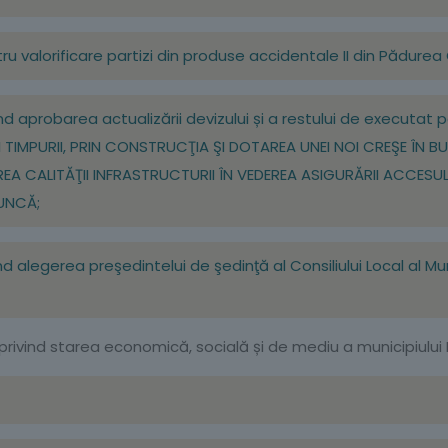
tru valorificare partizi din produse accidentale II din Pădurea
ind aprobarea actualizării devizului și a restului de executat p
 TIMPURII, PRIN CONSTRUCŢIA ŞI DOTAREA UNEI NOI CREŞE ÎN BU
TEREA CALITĂŢII INFRASTRUCTURII ÎN VEDEREA ASIGURĂRII ACCESUL
MUNCĂ;
ind alegerea preşedintelui de şedinţă al Consiliului Local al Mu
u privind starea economică, socială și de mediu a municipiului 