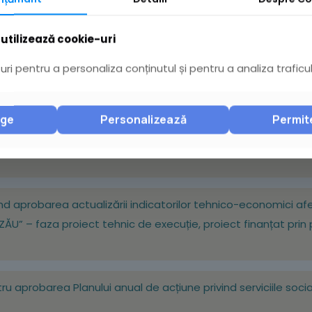
vind aprobarea contului de execuţie al bugetului Municipiului 
utilizează cookie-uri
ind aprobarea Studiului de fezabilitate și a indicatorilor tehni
ri pentru a personaliza conținutul și pentru a analiza traficul
IREA UNUI PARC DE PANOURI FOTOVOLTAICE ÎN MUNICIPIUL BUZ
gie și stocarea energiei – Sprijinirea investiţiilor în noi ca
nge
Personalizează
Permit
ind aprobarea actualizării indicatorilor tehnico-economici afere
U” – faza proiect tehnic de execuție, proiect finanțat prin p
tru aprobarea Planului anual de acțiune privind serviciile soci