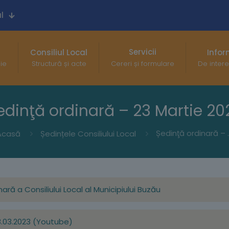
l
Servicii
Consiliul Local
Infor
gie
Structură și acte
Cereri și formulare
De intere
edinţă ordinară – 23 Martie 20
Ședinţă ord
Acasă
Ședințele Consiliului Local
ară a Consiliului Local al Municipiului Buzău
23.03.2023 (Youtube)