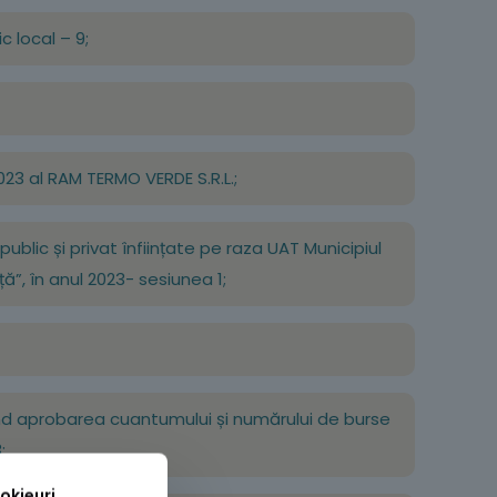
c local – 9;
023 al RAM TERMO VERDE S.R.L.;
public și privat înființate pe raza UAT Municipiul
ă”, în anul 2023- sesiunea 1;
ivind aprobarea cuantumului și numărului de burse
;
okieuri