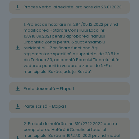
Proces Verbal al ședinței ordinare din 26.01.2023
1. Proiect de hotărâre nr. 294/05.12.2022 privind
modificarea Hotărârii Consiliului Local nr.
158/16.09.2021 pentru aprobarea Planului
Urbanistic Zonal pentru &quot;Ansamblu
rezidențial – Zonificare funcțională și
reglementare specifică a suprafeței de 28.5 ha
din Tarlaua 33, adiacentă Parcului Tineretului, în
vederea punerii în valoare a zonei de N-E a
municipiului Buzău, județul Buzău”;
Parte desenată – Etapa 1
Parte scrisă – Etapa 1
2. Proiect de hotărâre nr. 319/27.12.2022 pentru
completarea Hotărârii Consiliului Local al
municipiului Buzău nr.16/27.01.2021 privind modul