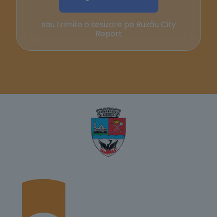
sau trimite o sesizare pe Buzău City
Report