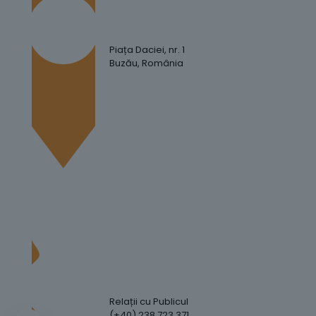
Piața Daciei, nr. 1
Buzău, România
Relații cu Publicul
(+40) 238 723 371