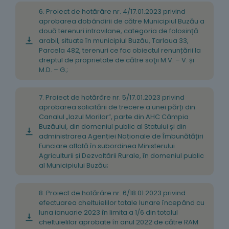
6. Proiect de hotărâre nr. 4/17.01.2023 privind
aprobarea dobândirii de către Municipiul Buzău a
două terenuri intravilane, categoria de folosință
arabil, situate în municipiul Buzău, Tarlaua 33,
Parcela 482, terenuri ce fac obiectul renunțării la
dreptul de proprietate de către soţii M.V. – V. și
M.D. – G.;
7. Proiect de hotărâre nr. 5/17.01.2023 privind
aprobarea solicitării de trecere a unei părți din
Canalul „Iazul Morilor”, parte din AHC Câmpia
Buzăului, din domeniul public al Statului și din
administrarea Agenției Naționale de Îmbunătățiri
Funciare aflată în subordinea Ministerului
Agriculturii și Dezvoltării Rurale, în domeniul public
al Municipiului Buzău;
8. Proiect de hotărâre nr. 6/18.01.2023 privind
efectuarea cheltuielilor totale lunare începând cu
luna ianuarie 2023 în limita a 1/6 din totalul
cheltuielilor aprobate în anul 2022 de către RAM