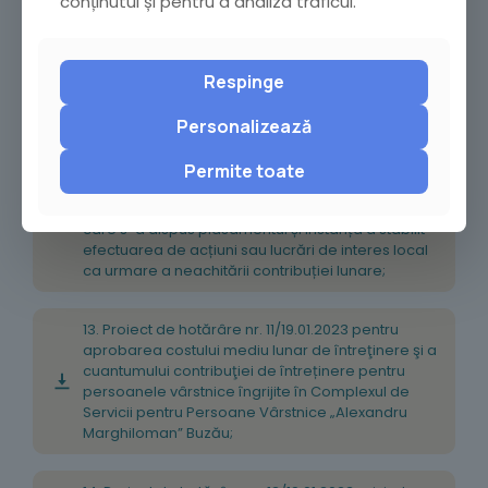
conținutul și pentru a analiza traficul.
muncă din familiile beneficiare de ajutor social la
Sport Club Municipal GLORIA Buzău;
Respinge
12. Proiect de hotărâre nr. 10/19.01.2023 privind
aprobarea Planului de acțiuni sau de lucrări de
Personalizează
interes local care se vor realiza în anul 2023 de
către una dintre persoanele majore, apte de
muncă, din familiile beneficiare de ajutor social,
Permite toate
de persoanele beneficiare de masă la cantina
de ajutor social și de către părinții copiilor pentru
care s-a dispus plasamentul și instanța a stabilit
efectuarea de acțiuni sau lucrări de interes local
ca urmare a neachitării contribuției lunare;
13. Proiect de hotărâre nr. 11/19.01.2023 pentru
aprobarea costului mediu lunar de întreţinere şi a
cuantumului contribuţiei de întreținere pentru
persoanele vârstnice îngrijite în Complexul de
Servicii pentru Persoane Vârstnice „Alexandru
Marghiloman” Buzău;