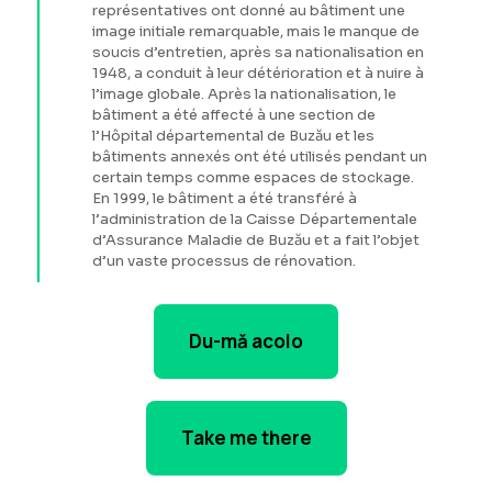
représentatives ont donné au bâtiment une
image initiale remarquable, mais le manque de
soucis d’entretien, après sa nationalisation en
1948, a conduit à leur détérioration et à nuire à
l’image globale. Après la nationalisation, le
bâtiment a été affecté à une section de
l’Hôpital départemental de Buzău et les
bâtiments annexés ont été utilisés pendant un
certain temps comme espaces de stockage.
En 1999, le bâtiment a été transféré à
l’administration de la Caisse Départementale
d’Assurance Maladie de Buzău et a fait l’objet
d’un vaste processus de rénovation.
Du-mă acolo
Take me there