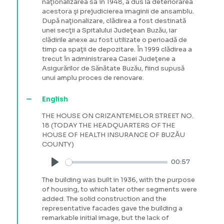
naţionalizarea sa în 1948, a dus la deteriorarea
acestora şi prejudicierea imaginii de ansamblu.
După naţionalizare, clădirea a fost destinată
unei secţii a Spitalului Judeţean Buzău, iar
clădirile anexe au fost utilizate o perioadă de
timp ca spaţii de depozitare. În 1999 clădirea a
trecut în administrarea Casei Judeţene a
Asigurărilor de Sănătate Buzău, fiind supusă
unui amplu proces de renovare.
English
THE HOUSE ON CRIZANTEMELOR STREET NO.
18 (TODAY THE HEADQUARTERS OF THE
HOUSE OF HEALTH INSURANCE OF BUZĂU
COUNTY)
00:57
Play
The building was built in 1936, with the purpose
of housing, to which later other segments were
added. The solid construction and the
representative facades gave the building a
remarkable initial image, but the lack of