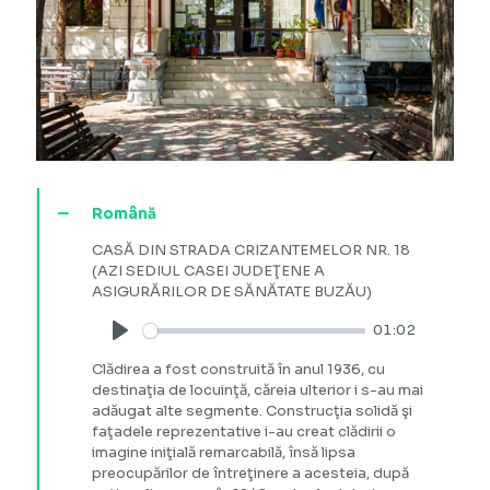
Română
CASĂ DIN STRADA CRIZANTEMELOR NR. 18
(AZI SEDIUL CASEI JUDEŢENE A
ASIGURĂRILOR DE SĂNĂTATE BUZĂU)
01:02
Play
Clădirea a fost construită în anul 1936, cu
destinaţia de locuinţă, căreia ulterior i s-au mai
adăugat alte segmente. Construcţia solidă şi
faţadele reprezentative i-au creat clădirii o
imagine iniţială remarcabilă, însă lipsa
preocupărilor de întreţinere a acesteia, după