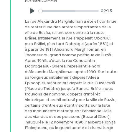
MARGHILOMAN
02:13
Play
La rue Alexandru Marghiloman a été et continue
de rester l’une des artères importantes de la
ville de Buzău, reliant son centre à la route
Brăilei. Initialement, la rue s’appelait Oborului,
puis Brăilei, plus tard Dobrogei (après 1881) et
à partir de 1911 Alexandru Marghiloman, en
l’honneur du grand homme politique de Buzău.
Après 1948, c’était la rue Constantin
Dobrogeanu-Gherea, reprenant le nom
d’Alexandru Marghiloman après 1990. Sur toute
sa longueur, initialement depuis l’Aleea
Episcopiei, aujourd’hui depuis la rue Cuza Vodă
(Place du Théâtre) jusqu’à Bariera Brăilei, nous
trouvons de nombreux objets d’intérêt
historique et architectural pour la ville de Buzău,
certains d’entre eux étant inscrits sur la liste
des monuments historiques : l’ancienne Halle
des viandes et des poissons (Bazarul Obor),
inaugurée le 12 novembre 1898, l’auberge Ioniță
Ploieșteanu, où le grand acteur et dramaturge