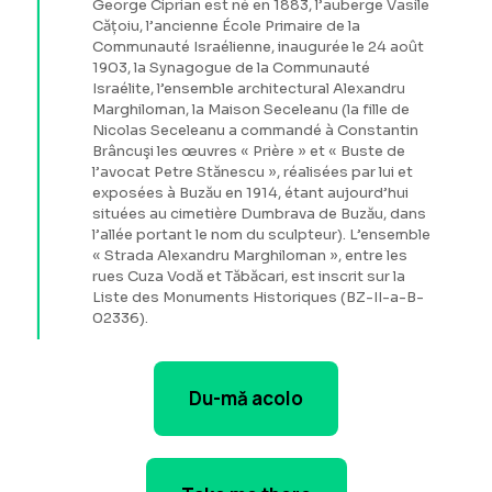
George Ciprian est né en 1883, l’auberge Vasile
Cățoiu, l’ancienne École Primaire de la
Communauté Israélienne, inaugurée le 24 août
1903, la Synagogue de la Communauté
Israélite, l’ensemble architectural Alexandru
Marghiloman, la Maison Seceleanu (la fille de
Nicolas Seceleanu a commandé à Constantin
Brâncuşi les œuvres « Prière » et « Buste de
l’avocat Petre Stănescu », réalisées par lui et
exposées à Buzău en 1914, étant aujourd’hui
situées au cimetière Dumbrava de Buzău, dans
l’allée portant le nom du sculpteur). L’ensemble
« Strada Alexandru Marghiloman », entre les
rues Cuza Vodă et Tăbăcari, est inscrit sur la
Liste des Monuments Historiques (BZ-II-a-B-
02336).
Du-mă acolo