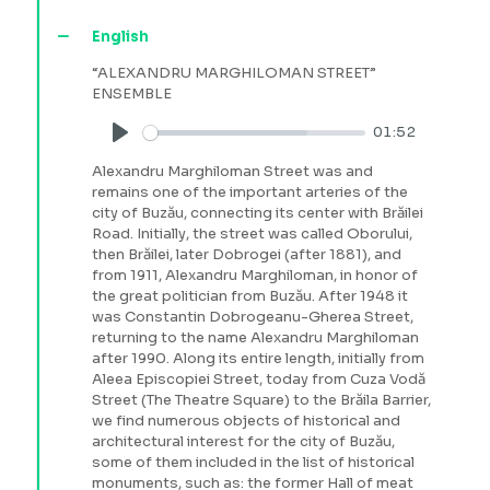
English
“ALEXANDRU MARGHILOMAN STREET”
ENSEMBLE
01:52
Play
Alexandru Marghiloman Street was and
remains one of the important arteries of the
city of Buzău, connecting its center with Brăilei
Road. Initially, the street was called Oborului,
then Brăilei, later Dobrogei (after 1881), and
from 1911, Alexandru Marghiloman, in honor of
the great politician from Buzău. After 1948 it
was Constantin Dobrogeanu-Gherea Street,
returning to the name Alexandru Marghiloman
after 1990. Along its entire length, initially from
Aleea Episcopiei Street, today from Cuza Vodă
Street (The Theatre Square) to the Brăila Barrier,
we find numerous objects of historical and
architectural interest for the city of Buzău,
some of them included in the list of historical
monuments, such as: the former Hall of meat