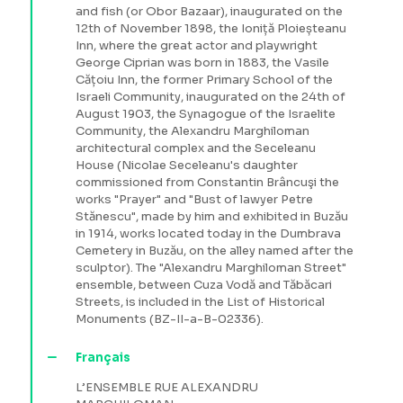
and fish (or Obor Bazaar), inaugurated on the
12th of November 1898, the Ioniță Ploieșteanu
Inn, where the great actor and playwright
George Ciprian was born in 1883, the Vasile
Cățoiu Inn, the former Primary School of the
Israeli Community, inaugurated on the 24th of
August 1903, the Synagogue of the Israelite
Community, the Alexandru Marghiloman
architectural complex and the Seceleanu
House (Nicolae Seceleanu's daughter
commissioned from Constantin Brâncuşi the
works "Prayer" and "Bust of lawyer Petre
Stănescu", made by him and exhibited in Buzău
in 1914, works located today in the Dumbrava
Cemetery in Buzău, on the alley named after the
sculptor). The "Alexandru Marghiloman Street"
ensemble, between Cuza Vodă and Tăbăcari
Streets, is included in the List of Historical
Monuments (BZ-II-a-B-02336).
Français
L’ENSEMBLE RUE ALEXANDRU