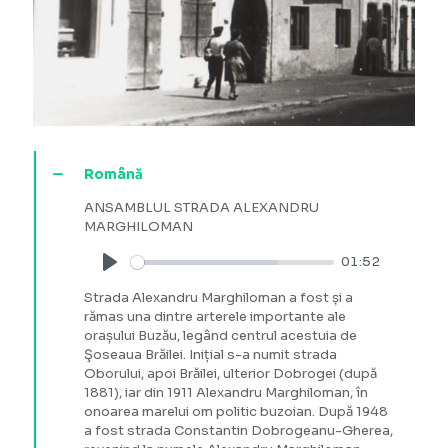
Română
ANSAMBLUL STRADA ALEXANDRU
MARGHILOMAN
01:52
Play
Strada Alexandru Marghiloman a fost și a
rămas una dintre arterele importante ale
orașului Buzău, legând centrul acestuia de
Şoseaua Brăilei. Inițial s-a numit strada
Oborului, apoi Brăilei, ulterior Dobrogei (după
1881), iar din 1911 Alexandru Marghiloman, în
onoarea marelui om politic buzoian. După 1948
a fost strada Constantin Dobrogeanu-Gherea,