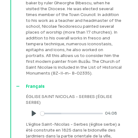
baker by ruler Gheorghe Bibescu, when he
visited the Diocese. He was elected several
times member of the Town Council. In addition
to his work as a teacher and headmaster of the
school, Nicolae Teodorescu painted several
places of worship (more than 17 churches). In
addition to his overall works in fresco and
tempera technique, numerous iconostasis,
epitaphs and icons, he also worked on
portraits. All this allows us to consider him the
first modern painter from Buzău. The Church of
Saint Nicolae is included in the List of Historical
Monuments (BZ-II-m- B-02335).
Français
ÉGLISE SAINT NICOLAS - SERBES (ÉGLISE
SERBE)
04:08
Play
L'église Saint-Nicolas - Serbes (église serbe) a
été construite en 1825 dans le bidonville des
jardiniers dans la partie orientale de la ville,