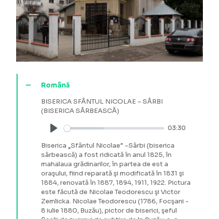
Română
BISERICA SFÂNTUL NICOLAE – SÂRBI
(BISERICA SÂRBEASCĂ)
03:30
Play
Biserica „Sfântul Nicolae” –Sârbi (biserica
sârbească) a fost ridicată în anul 1825, în
mahalaua grădinarilor, în partea de est a
oraşului, fiind reparată şi modificată în 1831 şi
1884, renovată în 1887, 1894, 1911, 1922. Pictura
este făcută de Nicolae Teodorescu şi Victor
Zemlicka. Nicolae Teodorescu (1786, Focşani -
8 iulie 1880, Buzău), pictor de biserici, şeful