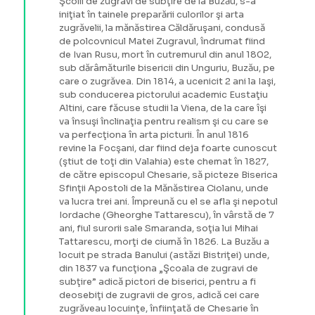
Şcolii de zugravi de subţire de la Buzău, s-a
iniţiat în tainele preparării culorilor şi arta
zugrăvelii, la mănăstirea Căldăruşani, condusă
de polcovnicul Matei Zugravul, îndrumat fiind
de Ivan Rusu, mort în cutremurul din anul 1802,
sub dărâmăturile bisericii din Unguriu, Buzău, pe
care o zugrăvea. Din 1814, a ucenicit 2 ani la Iaşi,
sub conducerea pictorului academic Eustaţiu
Altini, care făcuse studii la Viena, de la care îşi
va însuşi înclinaţia pentru realism şi cu care se
va perfecţiona în arta picturii. În anul 1816
revine la Focşani, dar fiind deja foarte cunoscut
(ştiut de toţi din Valahia) este chemat în 1827,
de către episcopul Chesarie, să picteze Biserica
Sfinţii Apostoli de la Mănăstirea Ciolanu, unde
va lucra trei ani. Împreună cu el se afla şi nepotul
Iordache (Gheorghe Tattarescu), în vârstă de 7
ani, fiul surorii sale Smaranda, soţia lui Mihai
Tattarescu, morţi de ciumă în 1826. La Buzău a
locuit pe strada Banului (astăzi Bistriţei) unde,
din 1837 va funcţiona „Şcoala de zugravi de
subţire” adică pictori de biserici, pentru a fi
deosebiţi de zugravii de gros, adică cei care
zugrăveau locuinţe, înfiinţată de Chesarie în