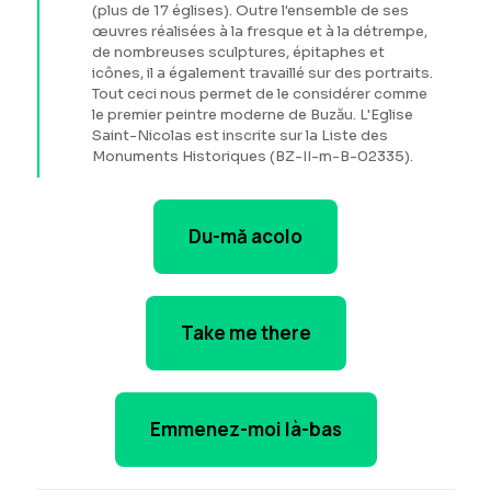
(plus de 17 églises). Outre l'ensemble de ses
œuvres réalisées à la fresque et à la détrempe,
de nombreuses sculptures, épitaphes et
icônes, il a également travaillé sur des portraits.
Tout ceci nous permet de le considérer comme
le premier peintre moderne de Buzău. L'Eglise
Saint-Nicolas est inscrite sur la Liste des
Monuments Historiques (BZ-II-m-B-02335).
Du-mă acolo
Take me there
Emmenez-moi là-bas