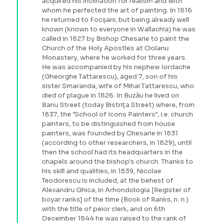
acquired his inclination for realism and with
whom he perfected the art of painting. In 1816
he returned to Focșani, but being already well
known (known to everyone in Wallachia) he was
called in 1827 by Bishop Chesarie to paint the
Church of the Holy Apostles at Ciolanu
Monastery, where he worked for three years.
He was accompanied by his nephew Iordache
(Gheorghe Tattarescu), aged 7, son of his
sister Smaranda, wife of Mihai Tattarescu, who
died of plague in 1826. In Buzău he lived on
Banu Street (today Bistrița Street) where, from
1837, the "School of Icons Painters", i.e. church
painters, to be distinguished from house
painters, was founded by Chesarie in 1831
(according to other researchers, in 1829), until
then the school had its headquarters in the
chapels around the bishop's church. Thanks to
his skill and qualities, in 1839, Nicolae
Teodorescu is included, at the behest of
Alexandru Ghica, in Arhondologia [Register of
boyar ranks] of the time (Book of Ranks, n. n.)
with the title of peior clerk, and on 6th
December 1844 he was raised to the rank of