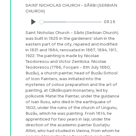
SAINT NICHOLAS CHURCH - SÂRBI (SERBIAN
CHURCH)
03:15
Play
Saint Nicholas Church – Sârbi (Serbian Church)
was built in 1825 in the gardeners' slum in the
eastern part of the city, repaired and modified
in 1831 and 1884, renovated in 1887, 1894, 1911,
1922. The painting is made by Nicolae
Teodorescu and Victor Zemlicka. Nicolae
Teodorescu (1786, Focșani – 8th July 1880,
Buzău), a church painter, head of Buzău School
of Icon Painters, was initiated into the
mysteries of colour preparation and the art of
painting, at Căldărușani monastery, led by
polkovnik Matei the Painter, under the guidance
of Ivan Rusu, who died in the earthquake of
1802, under the ruins of the church of Unguriu,
Buzău, which he was painting. From 1814, he
apprenticed for two years in Iași, under the
direction of the academic painter Eustațiu
Altini, who had studied in Vienna, from whom he