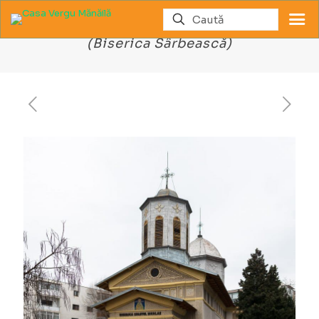
Biserica Sfântul Nicolae – Sârbi
(Biserica Sârbească)