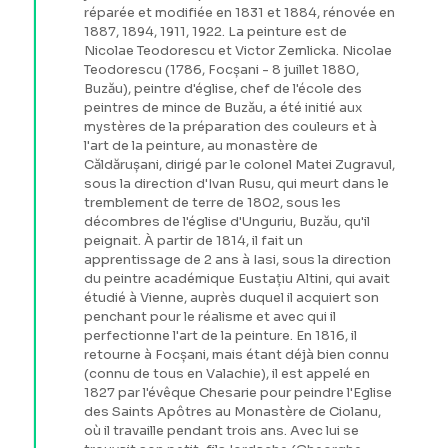
réparée et modifiée en 1831 et 1884, rénovée en
1887, 1894, 1911, 1922. La peinture est de
Nicolae Teodorescu et Victor Zemlicka. Nicolae
Teodorescu (1786, Focșani - 8 juillet 1880,
Buzău), peintre d'église, chef de l'école des
peintres de mince de Buzău, a été initié aux
mystères de la préparation des couleurs et à
l'art de la peinture, au monastère de
Căldărușani, dirigé par le colonel Matei Zugravul,
sous la direction d'Ivan Rusu, qui meurt dans le
tremblement de terre de 1802, sous les
décombres de l'église d'Unguriu, Buzău, qu'il
peignait. À partir de 1814, il fait un
apprentissage de 2 ans à Iasi, sous la direction
du peintre académique Eustațiu Altini, qui avait
étudié à Vienne, auprès duquel il acquiert son
penchant pour le réalisme et avec qui il
perfectionne l'art de la peinture. En 1816, il
retourne à Focșani, mais étant déjà bien connu
(connu de tous en Valachie), il est appelé en
1827 par l'évêque Chesarie pour peindre l'Eglise
des Saints Apôtres au Monastère de Ciolanu,
où il travaille pendant trois ans. Avec lui se