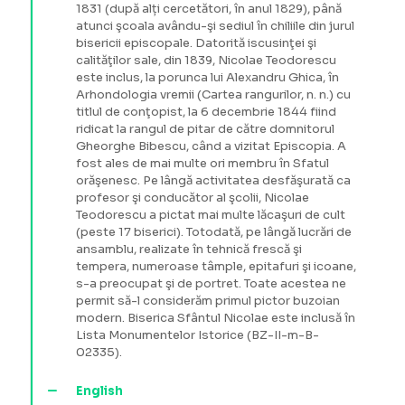
1831 (după alți cercetători, în anul 1829), până
atunci şcoala avându-şi sediul în chiliile din jurul
bisericii episcopale. Datorită iscusinţei şi
calităţilor sale, din 1839, Nicolae Teodorescu
este inclus, la porunca lui Alexandru Ghica, în
Arhondologia vremii (Cartea rangurilor, n. n.) cu
titlul de conţopist, la 6 decembrie 1844 fiind
ridicat la rangul de pitar de către domnitorul
Gheorghe Bibescu, când a vizitat Episcopia. A
fost ales de mai multe ori membru în Sfatul
orăşenesc. Pe lângă activitatea desfăşurată ca
profesor şi conducător al şcolii, Nicolae
Teodorescu a pictat mai multe lăcaşuri de cult
(peste 17 biserici). Totodată, pe lângă lucrări de
ansamblu, realizate în tehnică frescă şi
tempera, numeroase tâmple, epitafuri şi icoane,
s-a preocupat şi de portret. Toate acestea ne
permit să-l considerăm primul pictor buzoian
modern. Biserica Sfântul Nicolae este inclusă în
Lista Monumentelor Istorice (BZ-II-m-B-
02335).
English