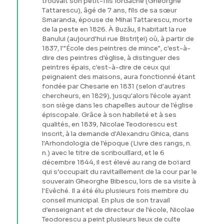
trouvait son petit-fils Iordache (Gheorghe
Tattarescu), âgé de 7 ans, fils de sa sœur
Smaranda, épouse de Mihai Tattarescu, morte
de la peste en 1826. À Buzău, il habitait la rue
Banului (aujourd'hui rue Bistriței) où, à partir de
1837, l'"École des peintres de mince", c'est-à-
dire des peintres d'église, à distinguer des
peintres épais, c'est-à-dire de ceux qui
peignaient des maisons, aura fonctionné étant
fondée par Chesarie en 1831 (selon d'autres
chercheurs, en 1829), jusqu'alors l'école ayant
son siège dans les chapelles autour de l'église
épiscopale. Grâce à son habileté et à ses
qualités, en 1839, Nicolae Teodorescu est
inscrit, à la demande d'Alexandru Ghica, dans
l'Arhondologia de l'époque (Livre des rangs, n.
n.) avec le titre de scribouillard, et le 6
décembre 1844, il est élevé au rang de boïard
qui s’occupait du ravitaillement de la cour par le
souverain Gheorghe Bibescu, lors de sa visite à
l'Evêché. Il a été élu plusieurs fois membre du
conseil municipal. En plus de son travail
d'enseignant et de directeur de l'école, Nicolae
Teodorescu a peint plusieurs lieux de culte