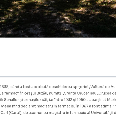
838, când a fost aprobată deschiderea spiţeriei „Vulturul de Aur”,
a farmacii în oraşul Buzău, numită „Sfânta Cruce” sau „Crucea de 
rik Schuller şi urmaşilor săi, iar între 1932 şi 1950 a aparţinut M
n Viena fiind declarat magistru în farmacie. În 1867 a fost admis,
Carl (Carol), de asemenea magistru în farmacie al Universităţii di