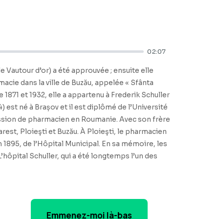
02:07
e Vautour d’or) a été approuvée ; ensuite elle
rmacie dans la ville de Buzău, appelée « Sfânta
e 1871 et 1932, elle a appartenu à Frederik Schuller
 est né à Brașov et il est diplômé de l’Université
ofession de pharmacien en Roumanie. Avec son frère
rest, Ploieşti et Buzău. À Ploieşti, le pharmacien
en 1895, de l’Hôpital Municipal. En sa mémoire, les
’hôpital Schuller, qui a été longtemps l’un des
Emmenez-moi là-bas