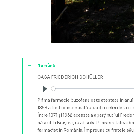
Română
CASA FRIEDERICH SCHÜLLER
Play
Prima farmacie buzoiană este atestată în anul 1
1858 a fost consemnată apariţia celei de-a dou
Între 1871 şi 1932 aceasta a aparţinut lui Frede
născut la Brașov și a absolvit Universitatea di
farmacist în România. Împreună cu fratele său 