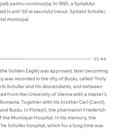
ială pentru construcţia, în 1895, a Spitalului
 în anii ’30 ai secolului trecut. Spitalul Schuller,
tal municipal.
01:44
g the Golden Eagle) was approved, later becoming
 was recorded in the city of Buzău, called "Holy
erik Schuller and his descendants, and between
ed from the University of Vienna with a master's
Romania. Together with his brother Carl (Carol),
nd Buzău. In Ploieşti, the pharmacist Friederich
of the Municipal Hospital. In his memory, the
The Schuller hospital, which for a long time was