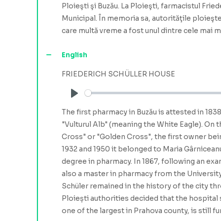
Ploieşti şi Buzău. La Ploieşti, farmacistul Frie
Municipal. În memoria sa, autorităţile ploieşten
care multă vreme a fost unul dintre cele mai ma
English
FRIEDERICH SCHÜLLER HOUSE
Play
The first pharmacy in Buzău is attested in 1
"Vulturul Alb" (meaning the White Eagle). On 
Cross" or "Golden Cross", the first owner bei
1932 and 1950 it belonged to Maria Gârniceanu
degree in pharmacy. In 1867, following an exa
also a master in pharmacy from the University
Schüler remained in the history of the city th
Ploiești authorities decided that the hospital
one of the largest in Prahova county, is still f