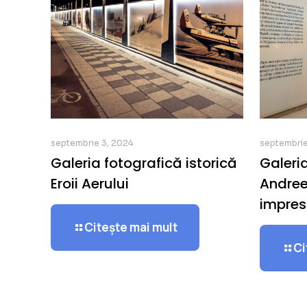
septembrie 3, 2024
septembrie
Galeria fotografică istorică
Galeria
Eroii Aerului
Andree
impres
Citește mai mult
Ci