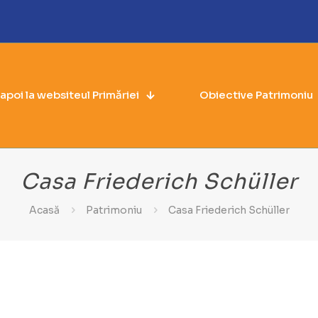
napoi la websiteul Primăriei
Obiective Patrimoniu
Casa Friederich Schüller
Acasă
Patrimoniu
Casa Friederich Schüller