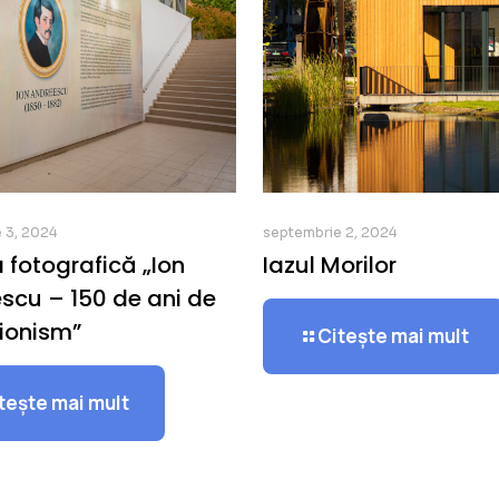
 3, 2024
septembrie 2, 2024
 fotografică „Ion
Iazul Morilor
scu – 150 de ani de
ionism”
Citește mai mult
tește mai mult