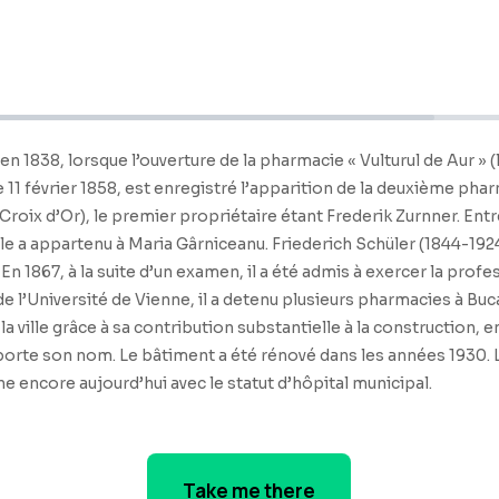
 1838, lorsque l’ouverture de la pharmacie « Vulturul de Aur » (l
Le 11 février 1858, est enregistré l’apparition de la deuxième pha
 Croix d’Or), le premier propriétaire étant Frederik Zurnner. Entr
lle a appartenu à Maria Gârniceanu. Friederich Schüler (1844-1924)
En 1867, à la suite d’un examen, il a été admis à exercer la pr
 l’Université de Vienne, il a detenu plusieurs pharmacies à Buca
 la ville grâce à sa contribution substantielle à la construction, 
 porte son nom. Le bâtiment a été rénové dans les années 1930. L
e encore aujourd’hui avec le statut d’hôpital municipal.
Take me there