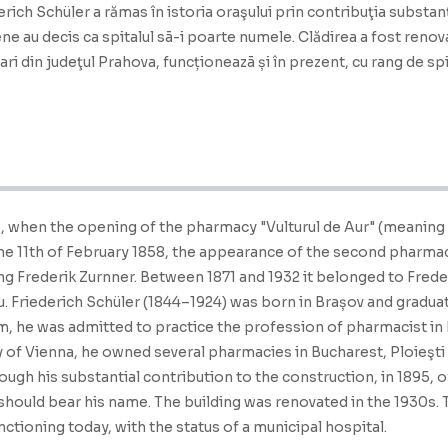
derich Schüler a rămas în istoria oraşului prin contribuţia substanţ
e au decis ca spitalul sã-i poarte numele. Clădirea a fost renovată
ri din judeţul Prahova, funcționeazã și în prezent, cu rang de spi
838, when the opening of the pharmacy "Vulturul de Aur" (meanin
the 11th of February 1858, the appearance of the second pharmacy
ng Frederik Zurnner. Between 1871 and 1932 it belonged to Fred
. Friederich Schüler (1844–1924) was born in Brașov and graduat
m, he was admitted to practice the profession of pharmacist in 
 of Vienna, he owned several pharmacies in Bucharest, Ploieşti a
rough his substantial contribution to the construction, in 1895, 
 should bear his name. The building was renovated in the 1930s. 
unctioning today, with the status of a municipal hospital.