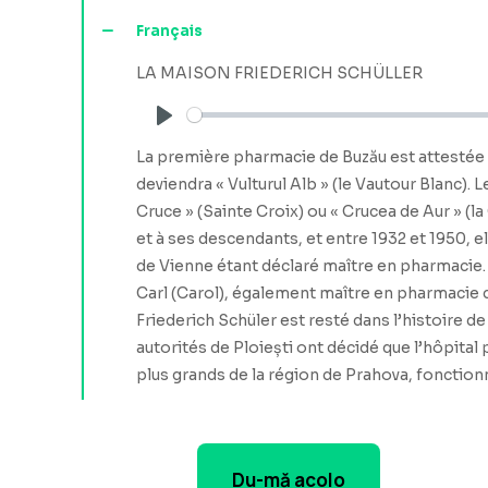
Français
LA MAISON FRIEDERICH SCHÜLLER
Play
La première pharmacie de Buzău est attestée en
deviendra « Vulturul Alb » (le Vautour Blanc). 
Cruce » (Sainte Croix) ou « Crucea de Aur » (la
et à ses descendants, et entre 1932 et 1950, e
de Vienne étant déclaré maître en pharmacie. 
Carl (Carol), également maître en pharmacie de
Friederich Schüler est resté dans l’histoire de
autorités de Ploiești ont décidé que l’hôpital
plus grands de la région de Prahova, fonctionn
Du-mă acolo