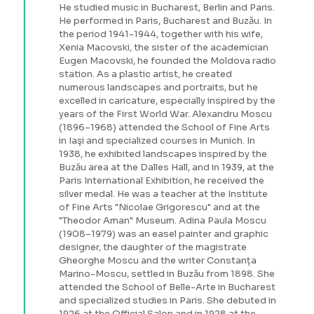
He studied music in Bucharest, Berlin and Paris.
He performed in Paris, Bucharest and Buzău. In
the period 1941-1944, together with his wife,
Xenia Macovski, the sister of the academician
Eugen Macovski, he founded the Moldova radio
station. As a plastic artist, he created
numerous landscapes and portraits, but he
excelled in caricature, especially inspired by the
years of the First World War. Alexandru Moscu
(1896–1968) attended the School of Fine Arts
in Iaşi and specialized courses in Munich. In
1938, he exhibited landscapes inspired by the
Buzău area at the Dalles Hall, and in 1939, at the
Paris International Exhibition, he received the
silver medal. He was a teacher at the Institute
of Fine Arts "Nicolae Grigorescu" and at the
"Theodor Aman" Museum. Adina Paula Moscu
(1908–1979) was an easel painter and graphic
designer, the daughter of the magistrate
Gheorghe Moscu and the writer Constanța
Marino-Moscu, settled in Buzău from 1898. She
attended the School of Belle-Arte in Bucharest
and specialized studies in Paris. She debuted in
1926 at the Official Salon and in 1928 at the