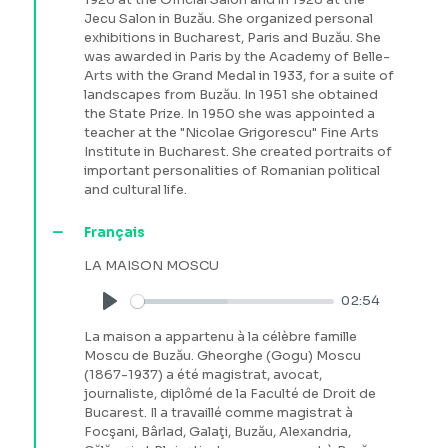
Jecu Salon in Buzău. She organized personal
exhibitions in Bucharest, Paris and Buzău. She
was awarded in Paris by the Academy of Belle-
Arts with the Grand Medal in 1933, for a suite of
landscapes from Buzău. In 1951 she obtained
the State Prize. In 1950 she was appointed a
teacher at the "Nicolae Grigorescu" Fine Arts
Institute in Bucharest. She created portraits of
important personalities of Romanian political
and cultural life.
Français
LA MAISON MOSCU
02:54
Play
La maison a appartenu à la célèbre famille
Moscu de Buzău. Gheorghe (Gogu) Moscu
(1867-1937) a été magistrat, avocat,
journaliste, diplômé de la Faculté de Droit de
Bucarest. Il a travaillé comme magistrat à
Focşani, Bârlad, Galaţi, Buzău, Alexandria,