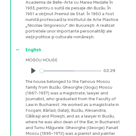
Academia de Belle-Arte cu Marea Medalie în
1933, pentru o suită de peisaje din Buzău. În
1951 a obţinut Premiul de Stat. În 1950 a fost
numită profesoară la Institutul de Arte Plastice
„Nicolae Grigorescu” din Bucureşti. A realizat
portretele unor importante personalităţi ale
vieţii politice şi culturale româneşti.
English
MOSCU HOUSE
02:29
Play
The house belonged to the famous Moscu
family from Buzău. Gheorghe (Gogu) Moscu
(1867-1937) was a magistrate, lawyer and
journalist, who graduated from the Faculty of
Law in Bucharest. He worked as a magistrate in
Focşani, Bârlad, Galaţi, Buzău, Alexandria,
Călăraşi and Ploieşti, and as a lawyer in Buzău,
where he was also dean of the Bar, in Bucharest
and Turnu Măgurele. Gheorghe (George) Panait
Moscu (1895–1972) was a pianist and painter.