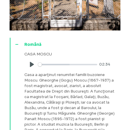
Română
CASA MOSCU
02:34
Play
Casa a aparţinut renumitei familii buzoiene
Moscu. Gheorghe (Gogu) Moscu (1867-1937) a
fost magistrat, avocat, ziarist, a absolvit
Facultatea de Drept din Bucureşti. A funcţionat
ca magistrat la Focşani, Bârlad, Galaţi, Buzău,
Alexandria, Călăraşi şi Ploieşti, iar ca avocat la
Buzău, unde a fost şi decan al Baroului, la
Bucureşti şi Turnu Măgurele. Gheorghe (George)
Panait Moscu (1895-1972) a fost pianist şi
pictor. A studiat muzica la Bucureşti, Berlin şi
Paris. A concertat la Paris, la Bucureşti şi la