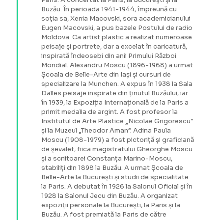
Buzău. În perioada 1941-1944, împreună cu
soţia sa, Xenia Macovski, sora academicianului
Eugen Macovski, a pus bazele Postului de radio
Moldova. Ca artist plastic a realizat numeroase
peisaje şi portrete, dar a excelat în caricatură,
inspirată îndeosebi din anii Primului Război
Mondial. Alexandru Moscu (1896-1968) a urmat
Școala de Belle-Arte din Iași și cursuri de
specializare la Munchen. A expus în 1938 la Sala
Dalles peisaje inspirate din ținutul Buzăului, iar
în 1939, la Expoziția Internațională de la Paris a
primit medalia de argint. A fost profesor la
Institutul de Arte Plastice „Nicolae Grigorescu”
și la Muzeul „Theodor Aman”. Adina Paula
Moscu (1908-1979) a fost pictoriță și graficiană
de șevalet, fiica magistratului Gheorghe Moscu
și a scriitoarei Constanța Marino-Moscu,
stabiliți din 1898 la Buzău. A urmat Școala de
Belle-Arte la București și studii de specialitate
la Paris. A debutat în 1926 la Salonul Oficial și în
1928 la Salonul Jecu din Buzău. A organizat
expoziții personale la București, la Paris și la
Buzău. A fost premiată la Paris de către