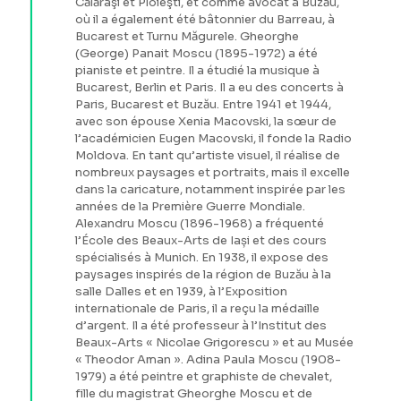
Călăraşi et Ploieşti, et comme avocat à Buzău,
où il a également été bâtonnier du Barreau, à
Bucarest et Turnu Măgurele. Gheorghe
(George) Panait Moscu (1895-1972) a été
pianiste et peintre. Il a étudié la musique à
Bucarest, Berlin et Paris. Il a eu des concerts à
Paris, Bucarest et Buzău. Entre 1941 et 1944,
avec son épouse Xenia Macovski, la sœur de
l’académicien Eugen Macovski, il fonde la Radio
Moldova. En tant qu’artiste visuel, il réalise de
nombreux paysages et portraits, mais il excelle
dans la caricature, notamment inspirée par les
années de la Première Guerre Mondiale.
Alexandru Moscu (1896-1968) a fréquenté
l’École des Beaux-Arts de Iași et des cours
spécialisés à Munich. En 1938, il expose des
paysages inspirés de la région de Buzău à la
salle Dalles et en 1939, à l’Exposition
internationale de Paris, il a reçu la médaille
d’argent. Il a été professeur à l’Institut des
Beaux-Arts « Nicolae Grigorescu » et au Musée
« Theodor Aman ». Adina Paula Moscu (1908-
1979) a été peintre et graphiste de chevalet,
fille du magistrat Gheorghe Moscu et de