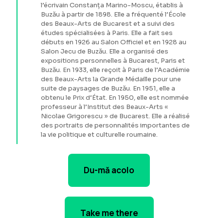
l’écrivain Constanța Marino-Moscu, établis à
Buzău à partir de 1898. Elle a fréquenté l’École
des Beaux-Arts de Bucarest et a suivi des
études spécialisées à Paris. Elle a fait ses
débuts en 1926 au Salon Officiel et en 1928 au
Salon Jecu de Buzău. Elle a organisé des
expositions personnelles à Bucarest, Paris et
Buzău. En 1933, elle reçoit à Paris de l’Académie
des Beaux-Arts la Grande Médaille pour une
suite de paysages de Buzău. En 1951, elle a
obtenu le Prix d’État. En 1950, elle est nommée
professeur à l’Institut des Beaux-Arts «
Nicolae Grigorescu » de Bucarest. Elle a réalisé
des portraits de personnalités importantes de
la vie politique et culturelle roumaine.
Du-mă acolo
Take me there