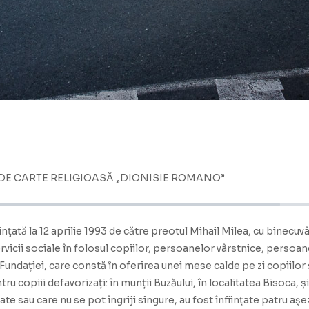
 DE CARTE RELIGIOASĂ „DIONISIE ROMANO”
inţată la 12 aprilie 1993 de către preotul Mihail Milea, cu binecu
rvicii sociale în folosul copiilor, persoanelor vârstnice, persoane
 Fundației, care constă în oferirea unei mese calde pe zi copiilor 
u copiii defavorizați: în munții Buzăului, în localitatea Bisoca, și
 sau care nu se pot îngriji singure, au fost înființate patru așe