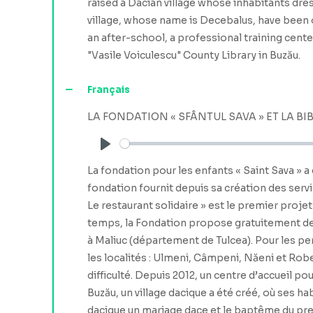
raised a Dacian village whose inhabitants dress
village, whose name is Decebalus, have been or
an after-school, a professional training center
"Vasile Voiculescu" County Library in Buzău.
Français
LA FONDATION « SFÂNTUL SAVA » ET LA BI
Play
La fondation pour les enfants « Saint Sava » a 
fondation fournit depuis sa création des serv
Le restaurant solidaire » est le premier projet
temps, la Fondation propose gratuitement deu
à Maliuc (département de Tulcea). Pour les 
les localités : Ulmeni, Câmpeni, Năeni et Rob
difficulté. Depuis 2012, un centre d’accueil
Buzău, un village dacique a été créé, où ses h
dacique un mariage dace et le baptême du premi