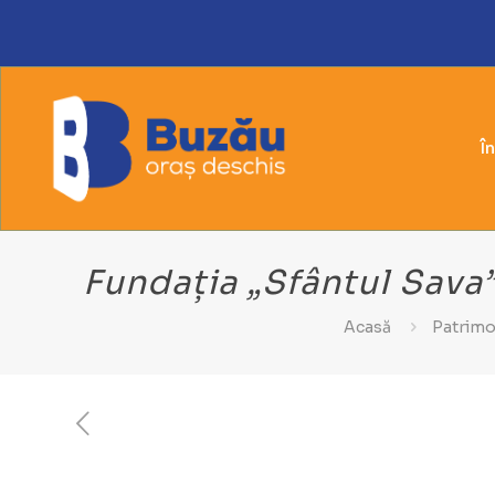
Î
Fundația „Sfântul Sava”
Acasă
Patrimo