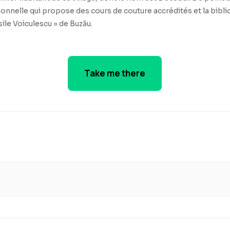
onnelle qui propose des cours de couture accrédités et la bibli
sile Voiculescu » de Buzău.
Take me there