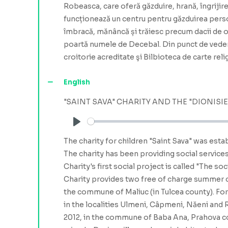
Robeasca, care oferă găzduire, hrană, îngrijire
funcționează un centru pentru găzduirea persoa
îmbracă, mănâncă și trăiesc precum dacii de odi
poartă numele de Decebal. Din punct de vedere
croitorie acreditate şi Bilbioteca de carte rel
English
"SAINT SAVA" CHARITY AND THE "DIONISI
Play
The charity for children "Saint Sava" was estab
The charity has been providing social services
Charity's first social project is called "The s
Charity provides two free of charge summer ca
the commune of Maliuc (in Tulcea county). F
in the localities Ulmeni, Câpmeni, Năeni and
2012, in the commune of Baba Ana, Prahova co