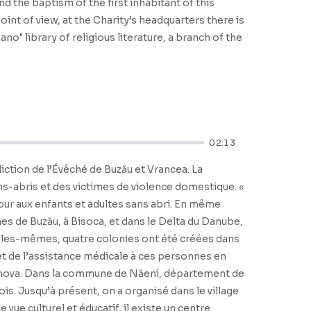
nd the baptism of the first inhabitant of this
int of view, at the Charity’s headquarters there is
o" library of religious literature, a branch of the
02:13
édiction de l’Évêché de Buzău et Vrancea. La
ns-abris et des victimes de violence domestique. «
 jour aux enfants et adultes sans abri. En même
s de Buzău, à Bisoca, et dans le Delta du Danube,
lles-mêmes, quatre colonies ont été créées dans
 et de l’assistance médicale à ces personnes en
Prahova. Dans la commune de Năeni, département de
is. Jusqu’à présent, on a organisé dans le village
ue culturel et éducatif, il existe un centre