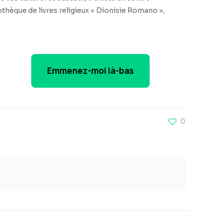
othèque de livres religieux « Dionisie Romano »,
Emmenez-moi là-bas
0