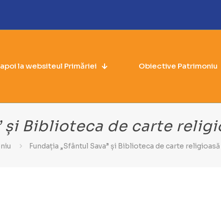
napoi la websiteul Primăriei
Obiective Patrimoniu
 și Biblioteca de carte reli
niu
Fundația „Sfântul Sava” și Biblioteca de carte religioa