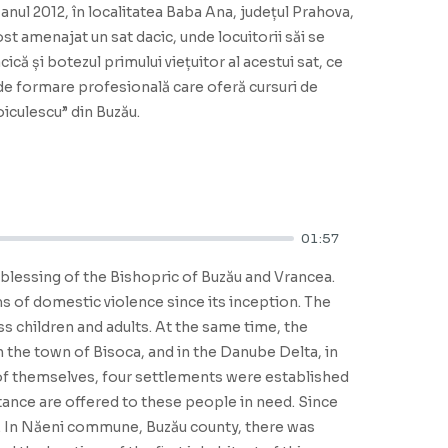
 anul 2012, în localitatea Baba Ana, județul Prahova,
t amenajat un sat dacic, unde locuitorii săi se
că și botezul primului viețuitor al acestui sat, ce
de formare profesională care oferă cursuri de
oiculescu” din Buzău.
01:57
e blessing of the Bishopric of Buzău and Vrancea.
ms of domestic violence since its inception. The
ess children and adults. At the same time, the
 the town of Bisoca, and in the Danube Delta, in
of themselves, four settlements were established
ance are offered to these people in need. Since
. In Năeni commune, Buzău county, there was