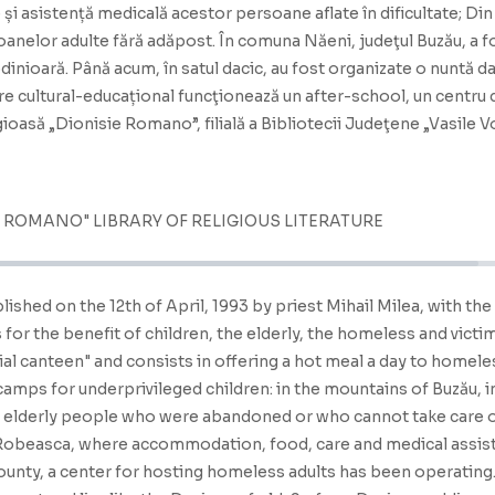
 și asistență medicală acestor persoane aflate în dificultate; Din
nelor adulte fără adăpost. În comuna Năeni, judeţul Buzău, a fos
nioară. Până acum, în satul dacic, au fost organizate o nuntă daci
 cultural-educațional funcţionează un after-school, un centru 
igioasă „Dionisie Romano”, filială a Bibliotecii Judeţene „Vasile V
E ROMANO" LIBRARY OF RELIGIOUS LITERATURE
lished on the 12th of April, 1993 by priest Mihail Milea, with th
 for the benefit of children, the elderly, the homeless and victi
ocial canteen" and consists in offering a hot meal a day to homel
mps for underprivileged children: in the mountains of Buzău, in
or elderly people who were abandoned or who cannot take care 
 Robeasca, where accommodation, food, care and medical assist
unty, a center for hosting homeless adults has been operating