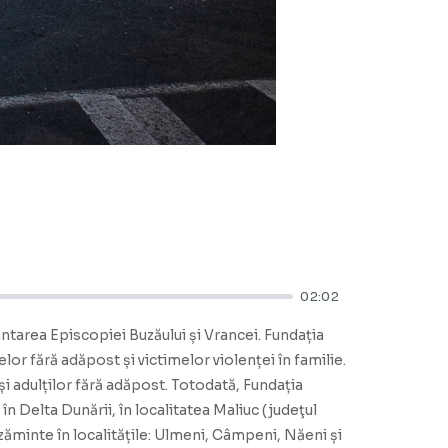
02:02
vântarea Episcopiei Buzăului și Vrancei. Fundația
lor fără adăpost și victimelor violenței în familie.
și adulților fără adăpost. Totodată, Fundația
 în Delta Dunării, în localitatea Maliuc (judeţul
zăminte în localitățile: Ulmeni, Câmpeni, Năeni și