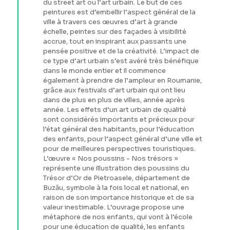
du street art ou l’art urbain. Le but de ces
peintures est d’embellir l’aspect général de la
ville à travers ces œuvres d’art à grande
échelle, peintes sur des façades à visibilité
accrue, tout en inspirant aux passants une
pensée positive et de la créativité. L’impact de
ce type d’art urbain s’est avéré très bénéfique
dans le monde entier et il commence
également à prendre de l’ampleur en Roumanie,
grâce aux festivals d’art urbain qui ont lieu
dans de plus en plus de villes, année après
année. Les effets d’un art urbain de qualité
sont considérés importants et précieux pour
l’état général des habitants, pour l’éducation
des enfants, pour l’aspect général d’une ville et
pour de meilleures perspectives touristiques.
L’œuvre « Nos poussins - Nos trésors »
représente une illustration des poussins du
Trésor d’Or de Pietroasele, département de
Buzău, symbole à la fois local et national, en
raison de son importance historique et de sa
valeur inestimable. L’ouvrage propose une
métaphore de nos enfants, qui vont à l’école
pour une éducation de qualité, les enfants