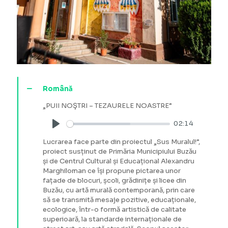
Română
„PUII NOŞTRI – TEZAURELE NOASTRE”
02:14
Play
Lucrarea face parte din proiectul „Sus Muralul!”,
proiect susținut de Primăria Municipiului Buzău
și de Centrul Cultural și Educațional Alexandru
Marghiloman ce își propune pictarea unor
fațade de blocuri, școli, grădinițe și licee din
Buzău, cu artă murală contemporană, prin care
să se transmită mesaje pozitive, educaționale,
ecologice, într-o formă artistică de calitate
superioară, la standarde internaționale de