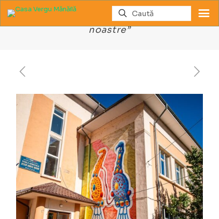
Lucrarea „Puii noștri –Tezaurele
noastre”