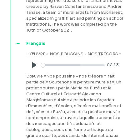
representing the "treasures" of a nation. It was
created by Răzvan Constantinescu and Andrei
Tănase, a team of mural artists from Bucharest,
specialized in graffiti art and painting on school
institutions. The work was completed on the
10th of October 2021.
Français
L’ŒUVRE « NOS POUSSINS - NOS TRÉSORS »
02:13
Play
L’œuvre «Nos poussins - nos trésors » fait
partie de « Soutenons la peinture murale ! », un
projet soutenu par la Mairie de Buzău et le
Centre Culturel et Éducatif Alexandru
Marghiloman qui vise à peindre les façades
d’immeubles, d’écoles, d’écoles maternelles et
de lycées de Buzău, avec de la peinture murale
contemporaine, à travers laquelle transmettre
des messages positifs, éducatifs et
écologiques, sous une forme artistique de
grande qualité, aux standards internationaux