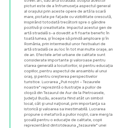
street art, sau artă stradală. Scopul acestor
picturi este de a înfrumuseța aspectul general
al orașului prin aceste opere de artă la scară
mare, pictate pe fațade cu vizibilitate crescută,
inspirând totodată trecătorii spre o gândire
pozitivă și creativitate. Impactul acestui gen de
artă stradală s-a dovedit a fi foarte benefic în
toată lumea, și începe să prindă amploare și în
România, prin intermediul unor festivaluri de
artă stradală ce au loc în tot mai multe orașe, an
de an. Efectele artei urbane de calitate sunt
considerate importante şi valoroase pentru
starea generală a locuitorilor, si pentru educația
copiilor, pentru aspectul de ansamblu al unui
oraș, și pentru creșterea perspectivelor
turistice. Lucrarea „Puii noştri – Tezaurele
noastre” reprezintă o ilustraţie a puilor de
cloşcă din Tezaurul de Aur de la Pietroasele,
judeţul Buzău, aceasta fiind atât un simbol
local, cât şi unul naţional, prin importanţa sa
istorică şi valoarea sa inestimabilă. Lucrarea
propune o metaforă a puilor noştri, care merg la
şcoală pentru o educaţie de calitate, copii
reprezentând dintotdeauna „tezaurele” unei