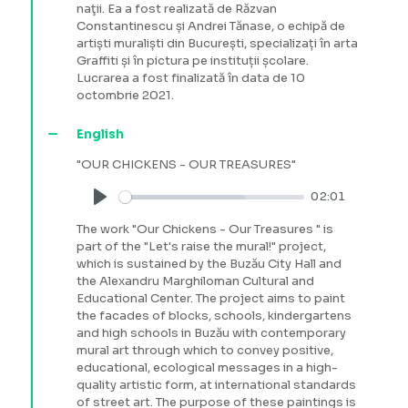
naţii. Ea a fost realizată de Răzvan
Constantinescu și Andrei Tănase, o echipă de
artiști muraliști din București, specializați în arta
Graffiti și în pictura pe instituții școlare.
Lucrarea a fost finalizată în data de 10
octombrie 2021.
English
"OUR CHICKENS - OUR TREASURES"
02:01
Play
The work "Our Chickens - Our Treasures " is
part of the "Let's raise the mural!" project,
which is sustained by the Buzău City Hall and
the Alexandru Marghiloman Cultural and
Educational Center. The project aims to paint
the facades of blocks, schools, kindergartens
and high schools in Buzău with contemporary
mural art through which to convey positive,
educational, ecological messages in a high-
quality artistic form, at international standards
of street art. The purpose of these paintings is