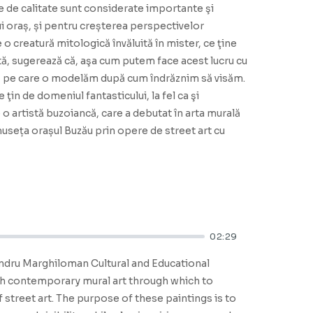
ane de calitate sunt considerate importante şi
ui oraș, și pentru creșterea perspectivelor
e o creatură mitologică învăluită în mister, ce ţine
rată, sugerează că, aşa cum putem face acest lucru cu
tră, pe care o modelăm după cum îndrăznim să visăm.
 ţin de domeniul fantasticului, la fel ca şi
o artistă buzoiancă, care a debutat în arta murală
museța orașul Buzău prin opere de street art cu
02:29
exandru Marghiloman Cultural and Educational
ith contemporary mural art through which to
f street art. The purpose of these paintings is to