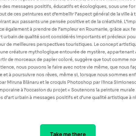
 des messages positifs, éducatifs et écologiques, sous une for
 but de ces peintures est d’embellir l’aspect général de la ville 
spirant aux passants une pensée positive et de la créativité. L’imp
 également à prendre de l’ampleur en Roumanie, grâce aux festiv
art urbain de qualité sont considérés importants et précieux pour
our de meilleures perspectives touristiques. Le concept artistique
st une créature mythologique entourée de mystère, appartenant a
, à partir de morceaux de papier coloré, suggère que tout comme no
patience, nous pouvons le faire avec notre vie même, que nous 
le et à poursuivre nos rêves, même si, lorsque nous sommes enfa
par Miruna Blănaru et le croquis Photoshop par Ilinca Simionescu
poraine à l’occasion du projet « Soutenons la peinture murale ! »
es d’art urbain à messages positifs et d’une qualité artistique à 
Take me there