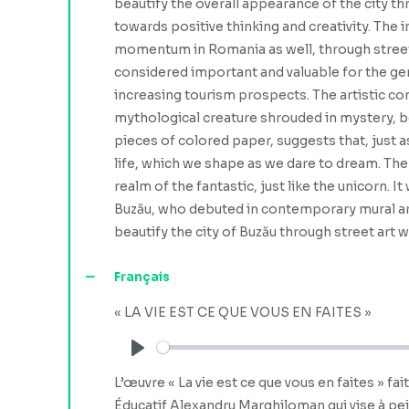
beautify the overall appearance of the city th
towards positive thinking and creativity. The im
momentum in Romania as well, through street ar
considered important and valuable for the gene
increasing tourism prospects. The artistic conc
mythological creature shrouded in mystery, bel
pieces of colored paper, suggests that, just a
life, which we shape as we dare to dream. The
realm of the fantastic, just like the unicorn.
Buzău, who debuted in contemporary mural art 
beautify the city of Buzău through street art
Français
« LA VIE EST CE QUE VOUS EN FAITES »
Play
L’œuvre « La vie est ce que vous en faites » fa
Éducatif Alexandru Marghiloman qui vise à pei