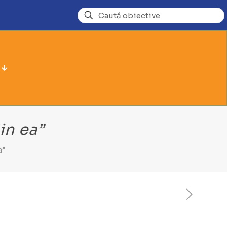
in ea”
a”