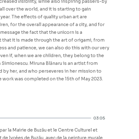
reased visibility, while also inspiring passers-by
l over the world, and it is starting to gain
ear. The effects of quality urban art are
en, for the overall appearance of a city, and for
 message the fact that the unicorn is a
 that it is made through the art of origami, from
ess and patience, we can also do this with our very
en if, when we are children, they belong to the
a Simionescu. Miruna Blănaru is an artist from
ed by her, and who perseveres in her mission to
 The work was completed on the 15th of May 2023.
03:05
par la Mairie de Buzău et le Centre Culturel et
 de lycées de Buzău, avec de la peinture murale