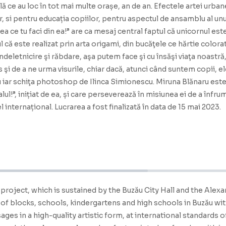
ală ce au loc în tot mai multe orașe, an de an. Efectele artei urb
r, si pentru educația copiilor, pentru aspectul de ansamblu al un
ceea ce tu faci din ea!” are ca mesaj central faptul că unicornul est
ul că este realizat prin arta origami, din bucăţele ce hărtie colo
ndeletnicire şi răbdare, aşa putem face şi cu însăşi viaţa noas
 şi de a ne urma visurile, chiar dacă, atunci când suntem copii, ele
ru iar schiţa photoshop de Ilinca Simionescu. Miruna Blănaru este 
l!”, inițiat de ea, și care perseverează în misiunea ei de a înfru
el internațional. Lucrarea a fost finalizată în data de 15 mai 2023.
!" project, which is sustained by the Buzău City Hall and the Al
 of blocks, schools, kindergartens and high schools in Buzău w
ges in a high-quality artistic form, at international standards o