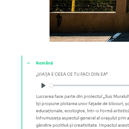
Română
„VIAŢA E CEEA CE TU FACI DIN EA”
Play
Lucrarea face parte din proiectul „Sus Muralul
își propune pictarea unor fațade de blocuri, șc
educaționale, ecologice, într-o formă artistică
înfrumuseța aspectul general al orașului prin a
gândire pozitivă și creativitate. Impactul aces