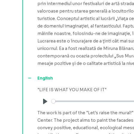
prin intermediul unor festivaluri de artă strad
valoroase pentru starea generală a locuitorilo
turistice. Conceptul artistic al lucrării „Viaţa 
de domeniul imaginaţiei, al fantasticului. Fapt
mâinile noastre, folosindu-ne de imaginaţie, î
Lucrarea este o încurajare de a ţinti cât mai sus
unicornul. Ea a fost realizată de Miruna Blăna
contemporană cu ocazia proiectului „Sus Muralu
mesaje pozitive și de o calitate artistică la niv
English
"LIFE IS WHAT YOU MAKE OF IT"
Play
The work is part of the "Let's raise the mural
Center. The project aims to paint the facades
convey positive, educational, ecological messa