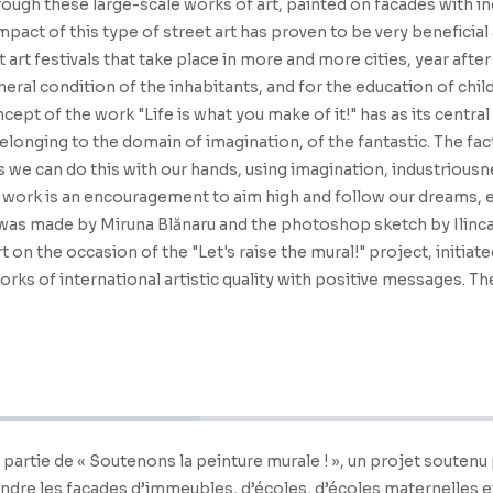
rough these large-scale works of art, painted on facades with inc
pact of this type of street art has proven to be very beneficial al
t festivals that take place in more and more cities, year after y
ral condition of the inhabitants, and for the education of childr
ept of the work "Life is what you make of it!" has as its central
onging to the domain of imagination, of the fantastic. The fact
s we can do this with our hands, using imagination, industriousn
 work is an encouragement to aim high and follow our dreams, ev
 It was made by Miruna Blănaru and the photoshop sketch by Ilinc
on the occasion of the "Let's raise the mural!" project, initiat
 works of international artistic quality with positive messages.
it partie de « Soutenons la peinture murale ! », un projet soutenu 
ndre les façades d’immeubles, d’écoles, d’écoles maternelles et