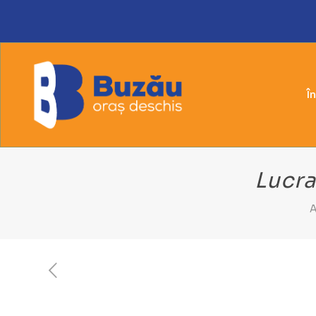
Î
Lucra
A