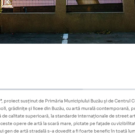
!”, proiect susținut de Primăria Municipiului Buzău și de Centrul
oli, grădinițe și licee din Buzău, cu artă murală contemporană, p
 de calitate superioară, la standarde internaționale de street art
ceste opere de artă la scară mare, pictate pe fațade cu vizibilit
tui gen de artă stradală s-a dovedit a fi foarte benefic în toată 