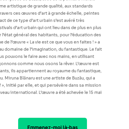
me artistique de grande qualité, aux standards
à travers ces œuvres d’art à grande échelle, peintes
act de ce type d’art urbain s’est avéré très
als d’art urbain qui ont lieu dans de plus en plus
 l’état général des habitants, pour l’éducation des
 de l’œuvre « La vie est ce que vous en faites ! » a
u domaine de l’imagination, du fantastique. Le fait
us pouvons le faire avec nos mains, en utilisant
façonnons comme nous osons la rêver. L’œuvre est
nts, ils appartiennent au royaume du fantastique,
. Miruna Blănaru est une artiste de Buzău, qui a
, initié par elle, et qui persévère dans sa mission
niveau international. L’œuvre a été achevée le 15 mai
Emmenez-moi là-bas