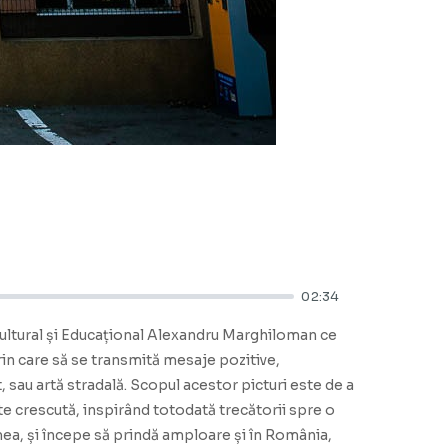
02:34
 Cultural și Educațional Alexandru Marghiloman ce
rin care să se transmită mesaje pozitive,
, sau artă stradală. Scopul acestor picturi este de a
ate crescută, inspirând totodată trecătorii spre o
lumea, și începe să prindă amploare și în România,