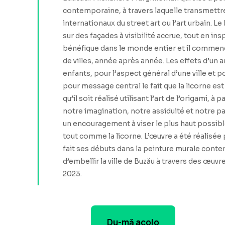
contemporaine, à travers laquelle transmettre
internationaux du street art ou l’art urbain. Le
sur des façades à visibilité accrue, tout en in
bénéfique dans le monde entier et il commence
de villes, année après année. Les effets d’un 
enfants, pour l’aspect général d’une ville et p
pour message central le fait que la licorne e
qu’il soit réalisé utilisant l’art de l’origami
notre imagination, notre assiduité et notre 
un encouragement à viser le plus haut possib
tout comme la licorne. L’œuvre a été réalisée 
fait ses débuts dans la peinture murale contem
d’embellir la ville de Buzău à travers des œuvr
2023.
Du-mă acolo