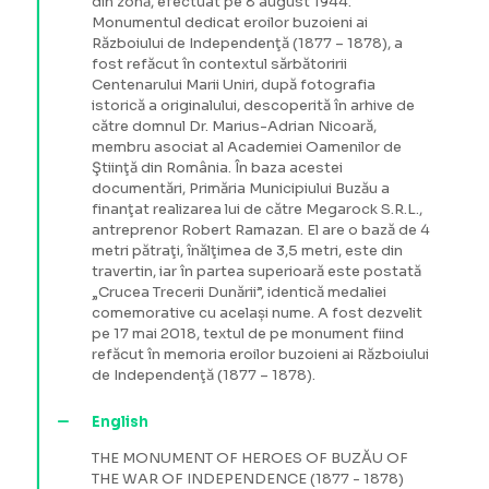
din zonă, efectuat pe 8 august 1944.
Monumentul dedicat eroilor buzoieni ai
Războiului de Independenţă (1877 – 1878), a
fost refăcut în contextul sărbătoririi
Centenarului Marii Uniri, după fotografia
istorică a originalului, descoperită în arhive de
către domnul Dr. Marius-Adrian Nicoară,
membru asociat al Academiei Oamenilor de
Ştiinţă din România. În baza acestei
documentări, Primăria Municipiului Buzău a
finanţat realizarea lui de către Megarock S.R.L.,
antreprenor Robert Ramazan. El are o bază de 4
metri pătraţi, înălţimea de 3,5 metri, este din
travertin, iar în partea superioară este postată
„Crucea Trecerii Dunării”, identică medaliei
comemorative cu același nume. A fost dezvelit
pe 17 mai 2018, textul de pe monument fiind
refăcut în memoria eroilor buzoieni ai Războiului
de Independenţă (1877 – 1878).
English
THE MONUMENT OF HEROES OF BUZĂU OF
THE WAR OF INDEPENDENCE (1877 - 1878)