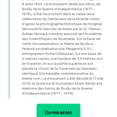
8 août 1944. Le monument dédié aux héros de
Buzău de la Guerre d'Indépendance (1877 -
1878), a été reconstruit dans le cadre de la
célébration du Centenaire de la Grande Union,
d’après la photographie historique de l'original,
découverte dans les archives par le Dr. Marius-
Adrian Nicoară, membre associé de l'Académie
des Scientifiques de Roumanie. Sur la base de
cette documentation, la Mairie de Buzău a
financé sa réalisation par Megarock S.R.L.,
entrepreneur Robert Ramazan. Il a une base de
4 mètres carrés, une hauteur de 3,5 mètres, est
en travertin, et sur la partie supérieure est
placée la «Croix de la Traversée du Danube»,
identique à la médaille commémorative du
même nom. Le monument a été dévoilé le 17 mai
2018, le texte sur le monument étant Refait à la
mémoire des héros de Buzău de la Guerre
d'Indépendance (1877 – 1878).
Du-mă acolo