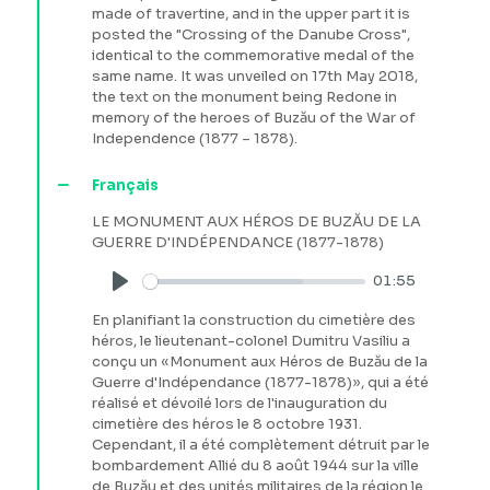
made of travertine, and in the upper part it is
posted the "Crossing of the Danube Cross",
identical to the commemorative medal of the
same name. It was unveiled on 17th May 2018,
the text on the monument being Redone in
memory of the heroes of Buzău of the War of
Independence (1877 – 1878).
Français
LE MONUMENT AUX HÉROS DE BUZĂU DE LA
GUERRE D'INDÉPENDANCE (1877-1878)
01:55
Play
En planifiant la construction du cimetière des
héros, le lieutenant-colonel Dumitru Vasiliu a
conçu un «Monument aux Héros de Buzău de la
Guerre d'Indépendance (1877-1878)», qui a été
réalisé et dévoilé lors de l'inauguration du
cimetière des héros le 8 octobre 1931.
Cependant, il a été complètement détruit par le
bombardement Allié du 8 août 1944 sur la ville
de Buzău et des unités militaires de la région le