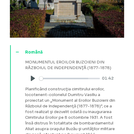
Română
MONUMENTUL EROILOR BUZOIENI DIN
RĂZBOIUL DE INDEPENDENŢĂ (1877-1878)
01:42
Play
Planificând construcţia cimitirului eroilor,
locotenent-colonelul Dumitru Vasiliu a
proiectat un „Monument al Eroilor Buzoieni din
Războiul de Independenţă (1877-1878)”, ce a
fost realizat şi dezvelit odată cu inaugurarea
Cimitirului Eroilor pe 8 octombrie 1931. A fost
însă distrus în totalitate de bombardamentul
Aliat asupra oraşului Buzău şi unităţilor militare