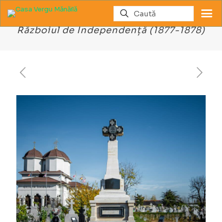
Monumentul Eroilor Buzoieni din
Războiul de Independență (1877-1878)