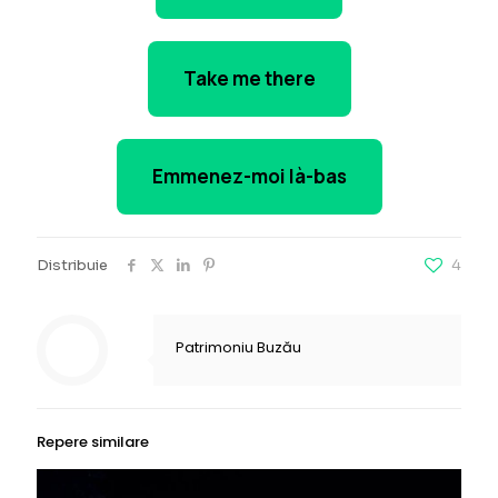
Take me there
Emmenez-moi là-bas
Distribuie
4
Patrimoniu Buzău
Repere similare