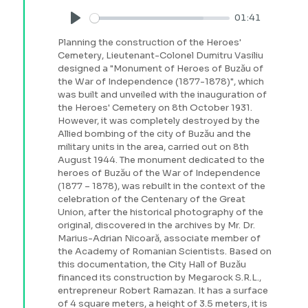
01:41
Play
Planning the construction of the Heroes'
Cemetery, Lieutenant-Colonel Dumitru Vasiliu
designed a "Monument of Heroes of Buzău of
the War of Independence (1877-1878)", which
was built and unveiled with the inauguration of
the Heroes' Cemetery on 8th October 1931.
However, it was completely destroyed by the
Allied bombing of the city of Buzău and the
military units in the area, carried out on 8th
August 1944. The monument dedicated to the
heroes of Buzău of the War of Independence
(1877 – 1878), was rebuilt in the context of the
celebration of the Centenary of the Great
Union, after the historical photography of the
original, discovered in the archives by Mr. Dr.
Marius-Adrian Nicoară, associate member of
the Academy of Romanian Scientists. Based on
this documentation, the City Hall of Buzău
financed its construction by Megarock S.R.L.,
entrepreneur Robert Ramazan. It has a surface
of 4 square meters, a height of 3.5 meters, it is