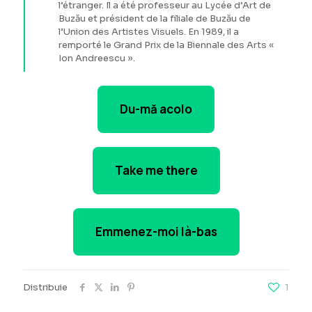
l’étranger. Il a été professeur au Lycée d’Art de
Buzău et président de la filiale de Buzău de
l’Union des Artistes Visuels. En 1989, il a
remporté le Grand Prix de la Biennale des Arts «
Ion Andreescu ».
Du-mă acolo
Take me there
Emmenez-moi là-bas
Distribuie
1