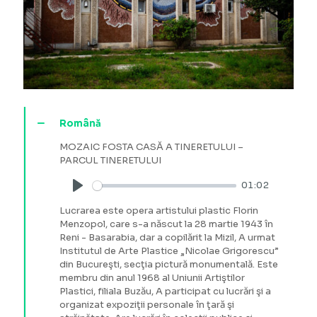
Română
MOZAIC FOSTA CASĂ A TINERETULUI –
PARCUL TINERETULUI
01:02
Play
Lucrarea este opera artistului plastic Florin
Menzopol, care s-a născut la 28 martie 1943 în
Reni - Basarabia, dar a copilărit la Mizil, A urmat
Institutul de Arte Plastice „Nicolae Grigorescu”
din Bucureşti, secţia pictură monumentală. Este
membru din anul 1968 al Uniunii Artiştilor
Plastici, filiala Buzău, A participat cu lucrări şi a
organizat expoziţii personale în ţară şi