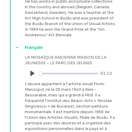
He has works in public and private collections
in the country and abroad (Belgium, Canada,
Switzerland, Sweden). He was a teacher at the
Art High School in Buzău and was president of
the Buzău Branch of the Union of Visual Artists.
In 1989 he won the Grand Prize at the "Ion
Andreescu" Art Biennale.
Français
LA MOSAÏQUE ANCIENNE MAISON DE LA
JEUNESSE – LE PARC DES JEUNES
01:12
Play
L’œuvre appartient à l’artiste visuel Florin
Menzopol, né le 28 mars 1943 à Reni -
Bessarabie, mais qui a grandi à Mizil. Il a
fréquenté l’Institut des Beaux-Arts « Nicolae
Grigorescu » de Bucarest, section peinture
monumentale. Il est membre depuis 1968 de
l’Union des Artistes Visuels, filiale de Buzău. Il a
participé avec des œuvres et a organisé des
expositions personnelles dans le pays et à