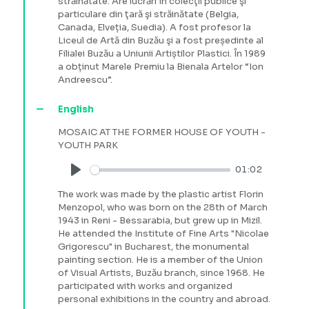
străinătate. Are lucrări în colecţii publice şi
particulare din ţară şi străinătate (Belgia,
Canada, Elveția, Suedia). A fost profesor la
Liceul de Artă din Buzău şi a fost președinte al
Filialei Buzău a Uniunii Artiștilor Plastici. În 1989
a obținut Marele Premiu la Bienala Artelor “Ion
Andreescu”.
English
MOSAIC AT THE FORMER HOUSE OF YOUTH -
YOUTH PARK
01:02
Play
The work was made by the plastic artist Florin
Menzopol, who was born on the 28th of March
1943 in Reni - Bessarabia, but grew up in Mizil.
He attended the Institute of Fine Arts "Nicolae
Grigorescu" in Bucharest, the monumental
painting section. He is a member of the Union
of Visual Artists, Buzău branch, since 1968. He
participated with works and organized
personal exhibitions in the country and abroad.