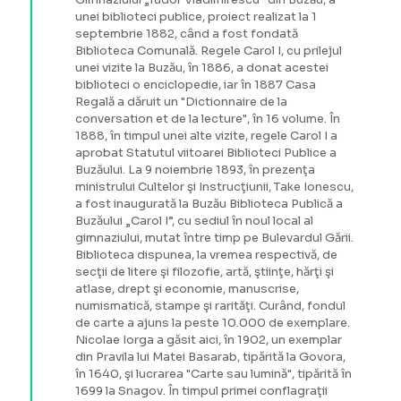
unei biblioteci publice, proiect realizat la 1
septembrie 1882, când a fost fondată
Biblioteca Comunală. Regele Carol I, cu prilejul
unei vizite la Buzău, în 1886, a donat acestei
biblioteci o enciclopedie, iar în 1887 Casa
Regală a dăruit un "Dictionnaire de la
conversation et de la lecture", în 16 volume. În
1888, în timpul unei alte vizite, regele Carol I a
aprobat Statutul viitoarei Biblioteci Publice a
Buzăului. La 9 noiembrie 1893, în prezenţa
ministrului Cultelor şi Instrucţiunii, Take Ionescu,
a fost inaugurată la Buzău Biblioteca Publică a
Buzăului „Carol I”, cu sediul în noul local al
gimnaziului, mutat între timp pe Bulevardul Gării.
Biblioteca dispunea, la vremea respectivă, de
secţii de litere şi filozofie, artă, ştiinţe, hărţi şi
atlase, drept şi economie, manuscrise,
numismatică, stampe şi rarităţi. Curând, fondul
de carte a ajuns la peste 10.000 de exemplare.
Nicolae Iorga a găsit aici, în 1902, un exemplar
din Pravila lui Matei Basarab, tipărită la Govora,
în 1640, şi lucrarea "Carte sau lumină", tipărită în
1699 la Snagov. În timpul primei conflagraţii