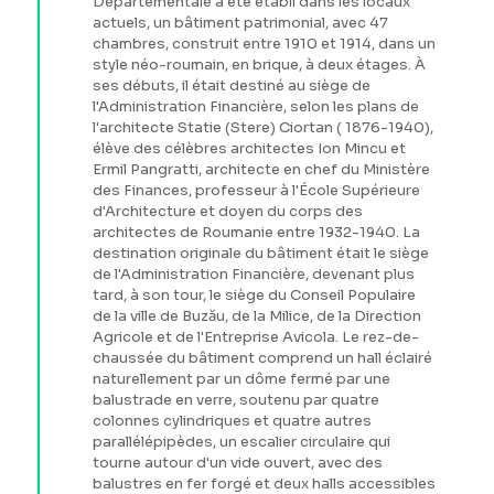
Départementale a été établi dans les locaux
actuels, un bâtiment patrimonial, avec 47
chambres, construit entre 1910 et 1914, dans un
style néo-roumain, en brique, à deux étages. À
ses débuts, il était destiné au siège de
l'Administration Financière, selon les plans de
l'architecte Statie (Stere) Ciortan ( 1876-1940),
élève des célèbres architectes Ion Mincu et
Ermil Pangratti, architecte en chef du Ministère
des Finances, professeur à l'École Supérieure
d'Architecture et doyen du corps des
architectes de Roumanie entre 1932-1940. La
destination originale du bâtiment était le siège
de l'Administration Financière, devenant plus
tard, à son tour, le siège du Conseil Populaire
de la ville de Buzău, de la Milice, de la Direction
Agricole et de l'Entreprise Avicola. Le rez-de-
chaussée du bâtiment comprend un hall éclairé
naturellement par un dôme fermé par une
balustrade en verre, soutenu par quatre
colonnes cylindriques et quatre autres
parallélépipèdes, un escalier circulaire qui
tourne autour d'un vide ouvert, avec des
balustres en fer forgé et deux halls accessibles