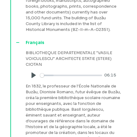
foreign books, manuscripts, autographed
books, photographs, prints, correspondence
and other documents) currently has over
15,000 fund units. The building of Buzău
County Library is included in the list of
Historical Monuments (BZ-II-m-A-02351).
Français
BIBLIOTHEQUE DEPARTEMENTALE "VASILE
VOICULESCU" ARCHITECTE STATIE (STERE)
CIOTAN
06:15
Play
En 1832, le professeur de l'École Nationale de
Buzău, Dionisie Romano, futur évêque de Buzău,
créa la première bibliothèque scolaire roumaine
pour enseignants, avec la fonction de
bibliothèque publique. Basil Iorgulescu,
éminent savant et enseignant, auteur
d'ouvrages de référence dans le domaine de
l'histoire et de la géographie locale, a été le
promoteur de la création, dans les locaux du