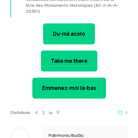
liste des Monuments Historiques (BZ-II-m-A-
02351).
Du-mă acolo
Take me there
Emmenez-moi là-bas
Distribuie
5
Patrimoniu Buzău