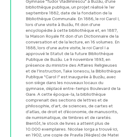
Gymnase "Tudor Vladimirescu" à Buzău, d'une
bibliothèque publique, un projet réalisé le 1er
septembre 1882, date de la fondation de la
Bibliothèque Communale. En 1886, le roi Carol I,
lors d'une visite à Buzău, fit don d'une
encyclopédie à cette bibliothèque et, en 1887,
la Maison Royale fit don d'un Dictionnaire de la
conversation et de la lecture, en 16 volumes. En
1888, lors d'une autre visite, le roi Carol I a
approuvé le Statut de la future Bibliothèque
Publique de Buzău. Le 9 novembre 1893, en
présence du ministre des Affaires Religieuses
et de l'Instruction, Take Ionescu, la Bibliothèque
Publique "Carol I" est inaugurée à Buzău, avec
son siège dans les nouveaux locaux du
gymnase, déplacé entre-temps Boulevard de la
Gare. A cette époque-la, la bibliothèque
comprenait des sections de lettres et de
philosophie, d'art, de sciences, de cartes et
d'atlas, de droit et d'économie, de manuscrits,
de numismatique, de timbres et de raretés.
Bientôt, le stock de livres a atteint plus de
10.000 exemplaires. Nicolae Iorga a trouvé ici,
en 1902, une copie de Pravila [Règles] de Matei