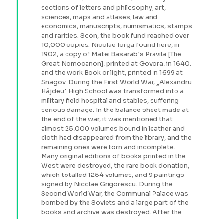
sections of letters and philosophy, art,
sciences, maps and atlases, law and
economics, manuscripts, numismatics, stamps
and rarities. Soon, the book fund reached over
10,000 copies. Nicolae Iorga found here, in
1902, a copy of Matei Basarab’s Pravila [The
Great Nomocanon], printed at Govora, in 1640,
and the work Book or light, printed in 1699 at
Snagov. During the First World War, „Alexandru
Hâjdeu” High School was transformed into a
military field hospital and stables, suffering
serious damage. In the balance sheet made at
the end of the war, it was mentioned that
almost 25,000 volumes bound in leather and
cloth had disappeared from the library, and the
remaining ones were torn and incomplete.
Many original editions of books printed in the
West were destroyed, the rare book donation,
which totalled 1254 volumes, and 9 paintings
signed by Nicolae Grigorescu. During the
Second World War, the Communal Palace was
bombed by the Soviets and a large part of the
books and archive was destroyed. After the