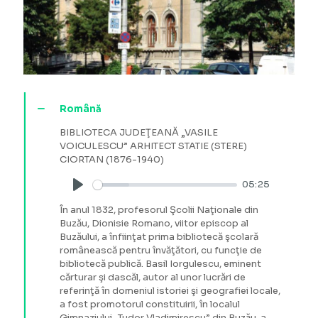
Română
BIBLIOTECA JUDEŢEANĂ „VASILE
VOICULESCU” ARHITECT STATIE (STERE)
CIORTAN (1876-1940)
05:25
Play
În anul 1832, profesorul Şcolii Naţionale din
Buzău, Dionisie Romano, viitor episcop al
Buzăului, a înfiinţat prima bibliotecă şcolară
românească pentru învăţători, cu funcţie de
bibliotecă publică. Basil Iorgulescu, eminent
cărturar şi dascăl, autor al unor lucrări de
referinţă în domeniul istoriei şi geografiei locale,
a fost promotorul constituirii, în localul
Gimnaziului „Tudor Vladimirescu” din Buzău, a