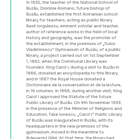
In 1832, the teacher of the National School of
Buzău, Dionisie Romano, future bishop of
Buzău, established the first Romanian school
library for teachers, acting as public library.
Basil Iorgulescu, eminent scholar and teacher,
author of reference works in the field of local
history and geography, was the promoter of
the establishment, in the premises of „Tudor
Vladimirescu” Gymnasium of Buzău, of a public
library, a project carried out on 1st September
1, 1882, when the Communal Library was
founded. King Carol I, during a visit to Buzău in
1886, donated an encyclopedia to this library,
and in 1887 the Royal House donated a
Dictionnaire de la conversation et de la lecture,
in 16 volumes. In 1888, during another visit, King
Carol I approved the Statute of the future
Public Library of Buzău. On 9th November 1893,
in the presence of the Minister of Religions and
Education, Take Ionescu, „Carol I” Public Library
of Buzău was inaugurated in Buzău, with its
headquarters in the new premises of the
gymnasium, moved in the meantime to
Bulevardul Gării. At that time, the library had