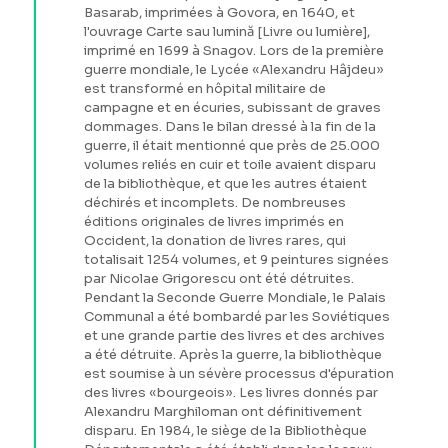
Basarab, imprimées à Govora, en 1640, et
l'ouvrage Carte sau lumină [Livre ou lumière],
imprimé en 1699 à Snagov. Lors de la première
guerre mondiale, le Lycée «Alexandru Hâjdeu»
est transformé en hôpital militaire de
campagne et en écuries, subissant de graves
dommages. Dans le bilan dressé à la fin de la
guerre, il était mentionné que près de 25.000
volumes reliés en cuir et toile avaient disparu
de la bibliothèque, et que les autres étaient
déchirés et incomplets. De nombreuses
éditions originales de livres imprimés en
Occident, la donation de livres rares, qui
totalisait 1254 volumes, et 9 peintures signées
par Nicolae Grigorescu ont été détruites.
Pendant la Seconde Guerre Mondiale, le Palais
Communal a été bombardé par les Soviétiques
et une grande partie des livres et des archives
a été détruite. Après la guerre, la bibliothèque
est soumise à un sévère processus d'épuration
des livres «bourgeois». Les livres donnés par
Alexandru Marghiloman ont définitivement
disparu. En 1984, le siège de la Bibliothèque