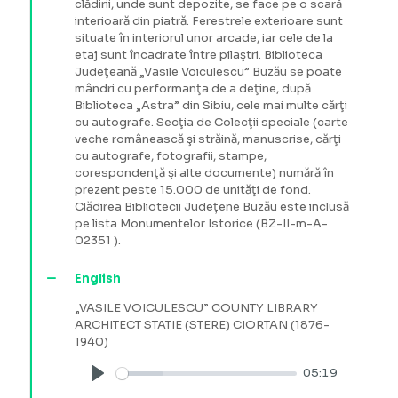
clădirii, unde sunt depozite, se face pe o scară
interioară din piatră. Ferestrele exterioare sunt
situate în interiorul unor arcade, iar cele de la
etaj sunt încadrate între pilaştri. Biblioteca
Judeţeană „Vasile Voiculescu” Buzău se poate
mândri cu performanţa de a deţine, după
Biblioteca „Astra” din Sibiu, cele mai multe cărţi
cu autografe. Secţia de Colecţii speciale (carte
veche românească şi străină, manuscrise, cărţi
cu autografe, fotografii, stampe,
corespondenţă şi alte documente) numără în
prezent peste 15.000 de unităţi de fond.
Clădirea Bibliotecii Județene Buzău este inclusă
pe lista Monumentelor Istorice (BZ-II-m-A-
02351 ).
English
„VASILE VOICULESCU” COUNTY LIBRARY
ARCHITECT STATIE (STERE) CIORTAN (1876-
1940)
05:19
Play