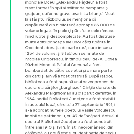
mondiale Liceul „Alexandru Hâjdeu” a fost
transformat în spital militar de campanie şi
grajduri, suferind grave avarii. La bilanţul făcut
la sfârşitul războiului, se menţiona că
dispăruseră din bibliotecă aproape 25.000 de
volume legate în piele şi pânză, iar cele rămase
fiind rupte şi descompletate. Au fost distruse
multe ediţii princeps ale unor cărţi tipărite în
Occident, donaţia de carte rară, care însuma
1254 de volume, şi 9 tablouri semnate de
Nicolae Grigorescu. În timpul celui de-Al Doilea
Război Mondial, Palatul Comunal a fost
bombardat de către sovietici şi o mare parte
din cărţi şi arhivă a fost distrusă. După război,
biblioteca a fost supusă unui sever proces de
epurare a cărţilor „burgheze”. Cărţile donate de
Alexandru Marghiloman au dispărut definitiv. În
1984, sediul Bibliotecii Judeţene a fost stabilit
în actualul local, căreia, la 27 septembrie 1991, i
s-a acordat numele poetului Vasile Voiculescu,
imobil de patrimoniu, cu 47 de încăperi. Actualul
sediu al Bibliotecii Județene a fost construit
între anii 1910 şi 1914, în stil neoromânesc, din
cărămidă, cu două etaje, cu destinația de sediu