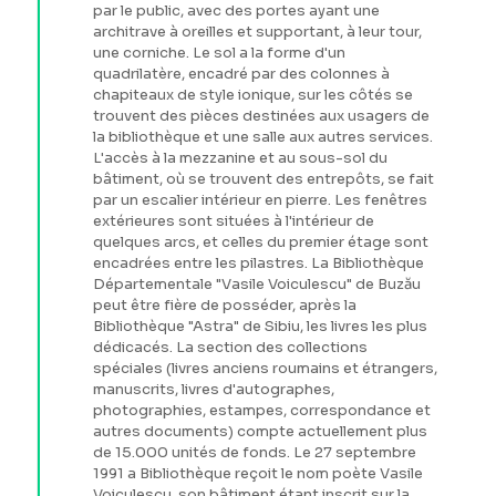
par le public, avec des portes ayant une
architrave à oreilles et supportant, à leur tour,
une corniche. Le sol a la forme d'un
quadrilatère, encadré par des colonnes à
chapiteaux de style ionique, sur les côtés se
trouvent des pièces destinées aux usagers de
la bibliothèque et une salle aux autres services.
L'accès à la mezzanine et au sous-sol du
bâtiment, où se trouvent des entrepôts, se fait
par un escalier intérieur en pierre. Les fenêtres
extérieures sont situées à l'intérieur de
quelques arcs, et celles du premier étage sont
encadrées entre les pilastres. La Bibliothèque
Départementale "Vasile Voiculescu" de Buzău
peut être fière de posséder, après la
Bibliothèque "Astra" de Sibiu, les livres les plus
dédicacés. La section des collections
spéciales (livres anciens roumains et étrangers,
manuscrits, livres d'autographes,
photographies, estampes, correspondance et
autres documents) compte actuellement plus
de 15.000 unités de fonds. Le 27 septembre
1991 a Bibliothèque reçoit le nom poète Vasile
Voiculescu, son bâtiment étant inscrit sur la