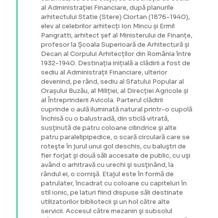
al Administrației Financiare, după planurile
arhitectului Statie (Stere) Ciortan (1876-1940),
elev al celebrilor arhitecți Ion Mincu și Ermil
Pangratti, arhitect șef al Ministerului de Finanțe,
profesor la Școala Superioară de Arhitectură și
Decan al Corpului Arhitecților din România între
1932-1940. Destinația inițială a clădirii a fost de
sediu al Administrații Financiare, ulterior
devenind, pe rând, sediu al Sfatului Popular al
Orașului Buzău, al Miliției, al Direcției Agricole și
al Întreprinderii Avicola. Parterul clădirii
cuprinde o aulă iluminată natural printr-o cupolă
închisă cu o balustradă, din sticlă vitrată,
susţinută de patru coloane cilindrice şi alte
patru paralelipipedice, o scară circulară care se
roteşte în jurul unui gol deschis, cu baluştri de
fier forjat şi două săli accesate de public, cu uşi
având o arhitravă cu urechi şi susţinând, la
rândul ei, o cornişă. Etajul este în formă de
patrulater, încadrat cu coloane cu capiteluri în
stil ionic, pe laturi fiind dispuse săli destinate
utilizatorilor bibliotecii şi un hol către alte
servicii. Accesul către mezanin şi subsolul