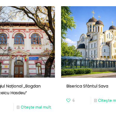
iul Național „Bogdan
Biserica Sfântul Sava
ceicu Hasdeu”
6
Citește m
Citește mai mult