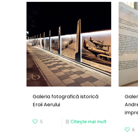
Galeria fotografică istorică
Galer
Eroii Aerului
Andre
impre
5
Citește mai mult
6