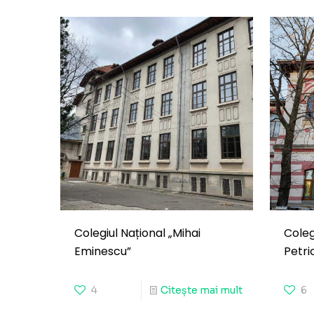
Colegiul Național „Mihai
Coleg
Eminescu”
Petri
4
Citește mai mult
6