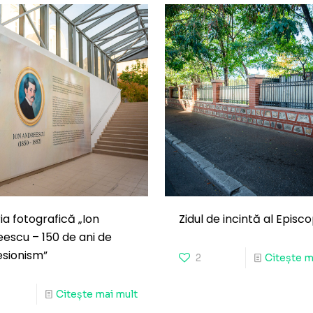
ia fotografică „Ion
Zidul de incintă al Episco
escu – 150 de ani de
sionism”
2
Citește m
Citește mai mult