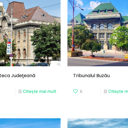
oteca Judeţeană
Tribunalul Buzău
Citește mai mult
6
Citește m