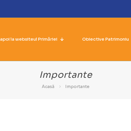
napoi la websiteul Primăriei
Obiective Patrimoniu
Importante
Acasă
Importante