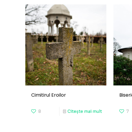
Cimitirul Eroilor
Biseri
8
Citește mai mult
7