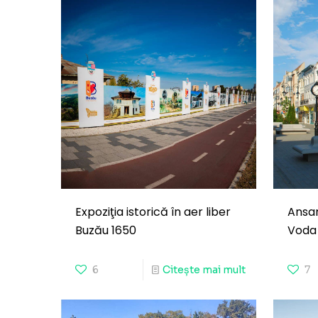
Expoziţia istorică în aer liber
Ansam
Buzău 1650
Voda
6
Citește mai mult
7