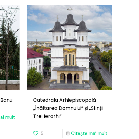
− Banu
Catedrala Arhiepiscopală
„Înălțarea Domnului” și „Sfinții
Trei Ierarhi”
ai mult
5
Citește mai mult