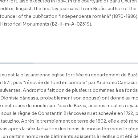
hoir loft, also executed in 1884. In the courtyard of Banu Chur
editor, linguist, the first lay journalist from Buzău, author of 
founder of the publication "Independența română" (1870-1886). At
of Historical Monuments (BZ-II-m-A-02319).
anu est la plus ancienne église fortifiée du département de Buzău,
1571, puis "rénovée de fond en comble" par Andronic Cantacuzin
suivantes, Andronic a fait don de plusieurs domaines à sa fondat
s Dionisia băneasa, probablement son épouse) ont donné au mon
 neuf roues de moulin sur l'eau de Buzau, anciens moulins royaux
ée sous le règne de Constantin Brâncoveanu et achevée en 1722, p
ntacuzino. Après le tremblement de terre de 1802, elle a été rén
ais après la sécularisation des biens du monastère sous le règn
un certain nombre de bâtiments adjacents à l'église ont été démol