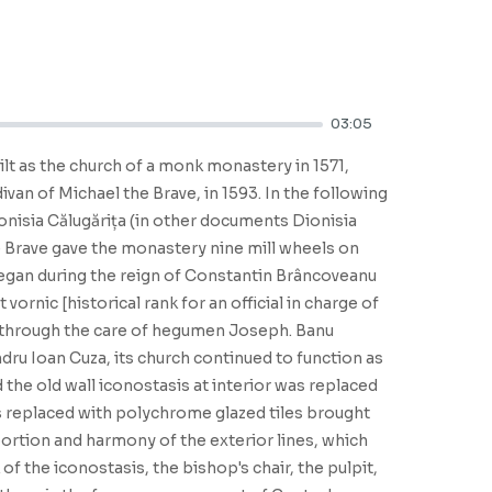
03:05
ilt as the church of a monk monastery in 1571,
van of Michael the Brave, in 1593. In the following
ionisia Călugărița (in other documents Dionisia
e Brave gave the monastery nine mill wheels on
 began during the reign of Constantin Brâncoveanu
ornic [historical rank for an official in charge of
5, through the care of hegumen Joseph. Banu
dru Ioan Cuza, its church continued to function as
 the old wall iconostasis at interior was replaced
s replaced with polychrome glazed tiles brought
portion and harmony of the exterior lines, which
of the iconostasis, the bishop's chair, the pulpit,