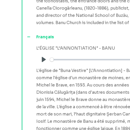
the iconostasis, the entrance doors and the c
Canella Ciorogârleanu, (1820-1886), publicist, 
and director of the National School of Buzău, 
volumes. Banu Church is included in the list 
Français
L’ÉGLISE "L’ANNONTIATION" - BANU
Play
L'église de "Buna Vestire" [L’Annontiation] - B
comme l'église d'un monastère de moines, en 
Michel le Brave, en 1593. Au cours des années 
Dionisia Călugărița (dans d'autres document
juin 1594, Michel le Brave donne au monastère
de la ville. L'église a commencé à être rénov
mort de son mari, l’haut dignitaire Șerban Ca
Iosif. Le monastère de Banu a été supprimé, m
fonctionner comme une église laïque. En 1884, 