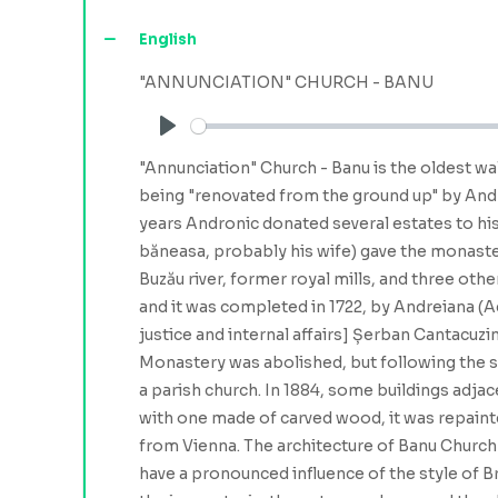
English
"ANNUNCIATION" CHURCH - BANU
Play
"Annunciation" Church - Banu is the oldest wal
being "renovated from the ground up" by Andron
years Andronic donated several estates to his
băneasa, probably his wife) gave the monaste
Buzău river, former royal mills, and three ot
and it was completed in 1722, by Andreiana (Adr
justice and internal affairs] Șerban Cantacuz
Monastery was abolished, but following the se
a parish church. In 1884, some buildings adjac
with one made of carved wood, it was repaint
from Vienna. The architecture of Banu Church 
have a pronounced influence of the style of Brâ