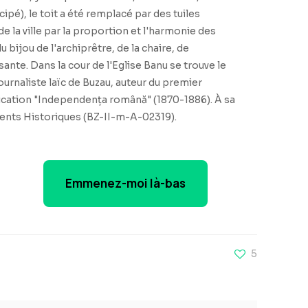
ipé), le toit a été remplacé par des tuiles
 la ville par la proportion et l'harmonie des
bijou de l'archiprêtre, de la chaire, de
ante. Dans la cour de l'Eglise Banu se trouve le
urnaliste laïc de Buzau, auteur du premier
lication "Independența română" (1870-1886). À sa
numents Historiques (BZ-II-m-A-02319).
Emmenez-moi là-bas
5