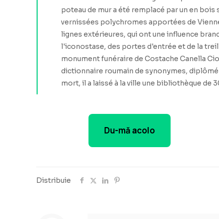
poteau de mur a été remplacé par un en bois scu
vernissées polychromes apportées de Vienne. L'
lignes extérieures, qui ont une influence bran
l'iconostase, des portes d'entrée et de la tre
monument funéraire de Costache Canella Ciorog
dictionnaire roumain de synonymes, diplômé e
mort, il a laissé à la ville une bibliothèque 
Du-mă acolo
Distribuie