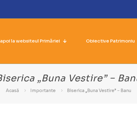
napoi la websiteul Primăriei
Obiective Patrimoniu
Biserica „Buna Vestire” − Ban
Acasă
Importante
Biserica „Buna Vestire” − Banu