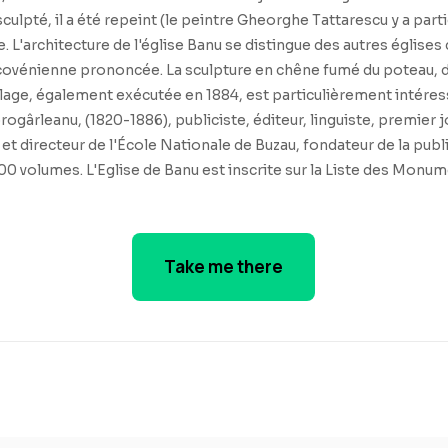
lpté, il a été repeint (le peintre Gheorghe Tattarescu y a partic
architecture de l'église Banu se distingue des autres églises de
covénienne prononcée. La sculpture en chêne fumé du poteau, du 
illage, également exécutée en 1884, est particulièrement intéress
ârleanu, (1820-1886), publiciste, éditeur, linguiste, premier jo
t directeur de l'École Nationale de Buzau, fondateur de la pub
de 300 volumes. L'Eglise de Banu est inscrite sur la Liste des Mo
Take me there