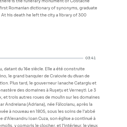
ch there is the funerary monument of Costache
the first Romanian dictionary of synonyms, graduate
 his death he left the city a library of 300
03:41
 datant du 16e siècle. Elle a été construite
o, le grand banquier de Craiovie du divan de
ion. Plus tard, le gouverneur Ianache Catargiu et
astère des domaines à Rușețu et Vernești. Le 3
, et trois autres roues de moulin sur les domaines
ar Andreiana (Adriana), née Fălcoianu, après la
ovée à nouveau en 1805, sous les soins de l'abbé
e d'Alexandru Ioan Cuza, son église a continué à
is, y compris le clocher, et l'intérieur, le vieux