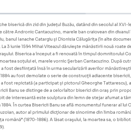
he biserică din zid din județul Buzău, datând din secolul al XVI-le
” de către Andronic Cantacuzino, marele ban craiovean din divanul l
ziu, banul Ianache Catargiu și Dionisia Călugărița (în alte docum
i. La 3 iunie 1594 Mihai Viteazul dăruieşte mânăstirii nouă roate
aşului. Biserica a început a fi renovată în timpul domnitorului Co
moartea soțului ei, marele vornic Şerban Cantacuzino. După cutre
a fost desființată însă în urma secularizării averilor mănăstireşti
1884 au fost demolate o serie de construcţii adiacente bisericii, i
a fost repictată (a participat și pictorul Gheorghe Tattarescu), a 
cii Banu se distinge de a celorlaltor biserici din oraș prin propor
 de interesantă este sculptura din lemn de stejar afumat a tâmp
t la 1884. În curtea Bisericii Banu se află monumentul funerar al l
ic buzoian, autor al primului dicţionar de sinonime din limba român
a română” (1870-1886). A lăsat oraşului, la moartea sa, o biblio
9).