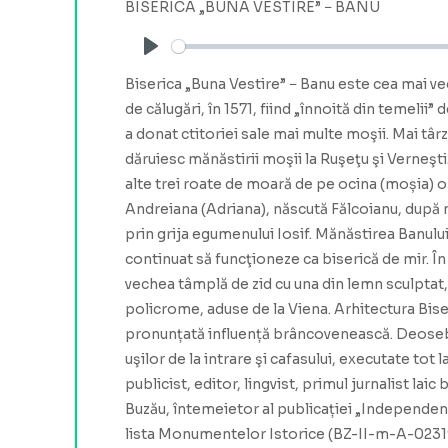
BISERICA „BUNA VESTIRE” − BANU
Play
Biserica „Buna Vestire” − Banu este cea mai vec
de călugări, în 1571, fiind „înnoită din temelii
a donat ctitoriei sale mai multe moşii. Mai târ
dăruiesc mănăstirii moşii la Ruşeţu şi Verneşt
alte trei roate de moară de pe ocina (moșia) or
Andreiana (Adriana), născută Fălcoianu, după 
prin grija egumenului Iosif. Mănăstirea Banului 
continuat să funcţioneze ca biserică de mir. În 
vechea tâmplă de zid cu una din lemn sculptat, 
policrome, aduse de la Viena. Arhitectura Biseri
pronunțată influență brâncovenească. Deosebit
uşilor de la intrare şi cafasului, executate to
publicist, editor, lingvist, primul jurnalist la
Buzău, întemeietor al publicației „Independenț
lista Monumentelor Istorice (BZ-II-m-A-0231