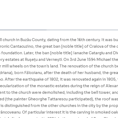
l church in Buzău County, dating from the 16th century. It was bu
ic Cantacuzino, the great ban [noble title] of Craiova of the di
 foundation. Later, the ban [noble title] Ianache Catargiu and D
ry estates at Rușețu and Vernești. On 3rd June 1594 Michael th
her mill wheels on the town's land. The renovation of the church
iana), born Fălcoianu, after the death of her husband, the great v
ino. After the earthquake of 1802, it was renovated again in 180
cularization of the monastic estates during the reign of Alexan
ent to the church were demolished, including the bell tower, and
ed (the painter Gheorghe Tattarescu participated), the roof wa
is distinguished from the other churches in the city by the pro
ncoveanu. Of particular interest it is the carving in smoked oak 