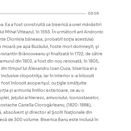
03:05
a. Ea a fost construită ca biserică a unei mănăstiri
ui Mihai Viteazul, în 1593. În următorii ani Andronic
ente Dionisia băneasa, probabil soţia acestuia)
 de moară pe apa Buzăului, foste mori domneşti, şi
nstantin Brâncoveanu şi finalizată în 1722, de către
murul din 1802, a fost din nou renovată, în 1805,
 din timpul lui Alexandru Ioan Cuza, biserica ei a
nclusive clopotniţa, iar în interior s-a înlocuit
fost înlocuit acoperişul, cu ţigle smălţuite
ția și armonia liniilor exterioare, ce au o
lei, jeţului arhieresc, amvonului, iconostaselor,
ui Costache Canella Ciorogârleanu, (1820-1886),
ă, absolvent şi director al Şcolii Naţionale din
tecă de 300 volume. Biserica Banu este inclusă în