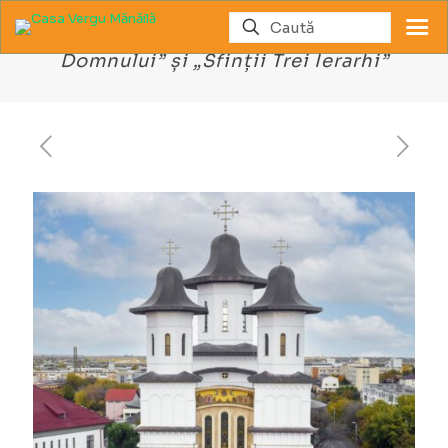
Catedrala Arhiepiscopală „Înălțarea
Domnului” și „Sfinții Trei Ierarhi”