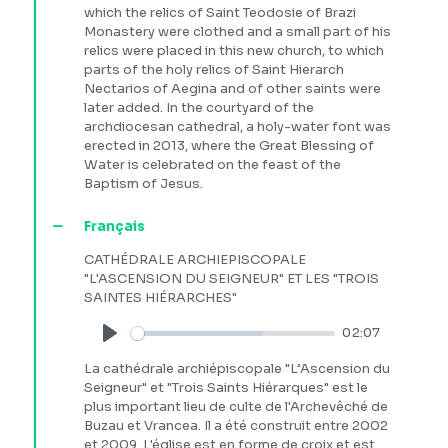
which the relics of Saint Teodosie of Brazi
Monastery were clothed and a small part of his
relics were placed in this new church, to which
parts of the holy relics of Saint Hierarch
Nectarios of Aegina and of other saints were
later added. In the courtyard of the
archdiocesan cathedral, a holy-water font was
erected in 2013, where the Great Blessing of
Water is celebrated on the feast of the
Baptism of Jesus.
Français
CATHÉDRALE ARCHIEPISCOPALE
"L'ASCENSION DU SEIGNEUR" ET LES "TROIS
SAINTES HIÉRARCHES"
02:07
Play
La cathédrale archiépiscopale "L’Ascension du
Seigneur" et "Trois Saints Hiérarques" est le
plus important lieu de culte de l'Archevêché de
Buzau et Vrancea. Il a été construit entre 2002
et 2009. L'église est en forme de croix et est