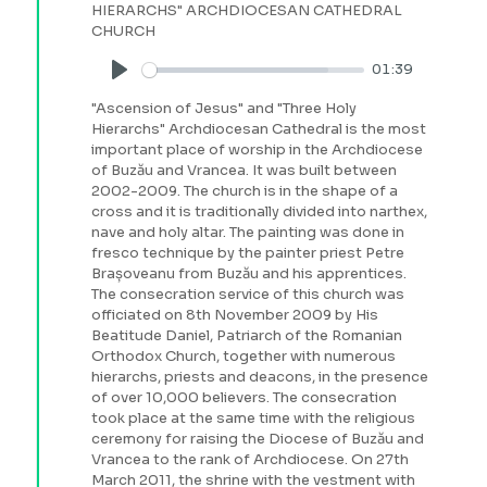
HIERARCHS" ARCHDIOCESAN CATHEDRAL
CHURCH
01:39
Play
"Ascension of Jesus" and "Three Holy
Hierarchs" Archdiocesan Cathedral is the most
important place of worship in the Archdiocese
of Buzău and Vrancea. It was built between
2002-2009. The church is in the shape of a
cross and it is traditionally divided into narthex,
nave and holy altar. The painting was done in
fresco technique by the painter priest Petre
Brașoveanu from Buzău and his apprentices.
The consecration service of this church was
officiated on 8th November 2009 by His
Beatitude Daniel, Patriarch of the Romanian
Orthodox Church, together with numerous
hierarchs, priests and deacons, in the presence
of over 10,000 believers. The consecration
took place at the same time with the religious
ceremony for raising the Diocese of Buzău and
Vrancea to the rank of Archdiocese. On 27th
March 2011, the shrine with the vestment with