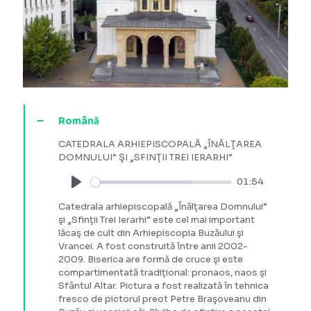
Română
CATEDRALA ARHIEPISCOPALĂ „ÎNĂLŢAREA
DOMNULUI” ŞI „SFINŢII TREI IERARHI”
01:54
Play
Catedrala arhiepiscopală „Înălţarea Domnului”
şi „Sfinţii Trei Ierarhi” este cel mai important
lăcaş de cult din Arhiepiscopia Buzăului şi
Vrancei. A fost construită între anii 2002-
2009. Biserica are formă de cruce şi este
compartimentată tradiţional: pronaos, naos şi
Sfântul Altar. Pictura a fost realizată în tehnica
fresco de pictorul preot Petre Braşoveanu din