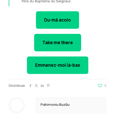
fête du Baptême du Seigneur.
Du-mă acolo
Take me there
Emmenez-moi là-bas
Distribuie
5
Patrimoniu Buzău