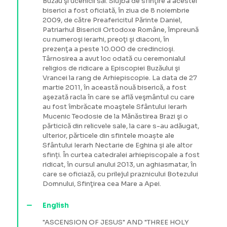
Buzău şi ucenicii săi. Slujba de sfinţire a acestei
biserici a fost oficiată, în ziua de 8 noiembrie
2009, de către Preafericitul Părinte Daniel,
Patriarhul Bisericii Ortodoxe Române, împreună
cu numeroşi ierarhi, preoţi şi diaconi, în
prezenţa a peste 10.000 de credincioşi.
Târnosirea a avut loc odată cu ceremonialul
religios de ridicare a Episcopiei Buzăului şi
Vrancei la rang de Arhiepiscopie. La data de 27
martie 2011, în această nouă biserică, a fost
aşezată racla în care se află veşmântul cu care
au fost îmbrăcate moaştele Sfântului Ierarh
Mucenic Teodosie de la Mănăstirea Brazi şi o
părticică din relicvele sale, la care s-au adăugat,
ulterior, părticele din sfintele moaște ale
Sfântului Ierarh Nectarie de Eghina și ale altor
sfinți. În curtea catedralei arhiepiscopale a fost
ridicat, în cursul anului 2013, un aghiasmatar, în
care se oficiază, cu prilejul praznicului Botezului
Domnului, Sfinţirea cea Mare a Apei.
English
"ASCENSION OF JESUS" AND "THREE HOLY