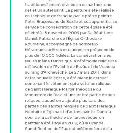
traditionnellement divisée en un narthex, une
nef et un autel saint. La peinture a été réalisée
en technique de fresque par le prêtre peintre
Petre Brașoveanu de Buzău et ses apprentis. Le
service de consécration de cette église a été
célébré le 8 novembre 2009 par Sa Béatitude
Daniel, Patriarche de l'Église Orthodoxe
Roumaine, accompagné de nombreux
hiérarques, prêtres et diacres, en présence de
plus de 10 000 fidèles. La consécration a eu
lieu en même temps que la cérémonie religieuse
d'élévation de l’Evêché de Buzău et de Vrancea
au rang d'Archevêché. Le 27 mars 2011, dans
cette nouvelle église, a été placé le cercueil
contenant le vêtement qui a vêtu les reliques
de Saint Hiérarque Martyr Théodose du
Monastère de Brazi et une petite partie de ses
reliques, auquel on a ajouté plus tard des
parties des saintes reliques de Saint Hiérarque
Nectaire d'Eghina et d'autres saints. Dans la
cour de la cathédrale de l'archevêque, un
bénitier a été érigé en 2013, où la Grande
Sanctification de l'Eau est célébrée lors de la