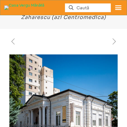
Fostul liceu particular Petre
Zaharescu (azi Centromedica)