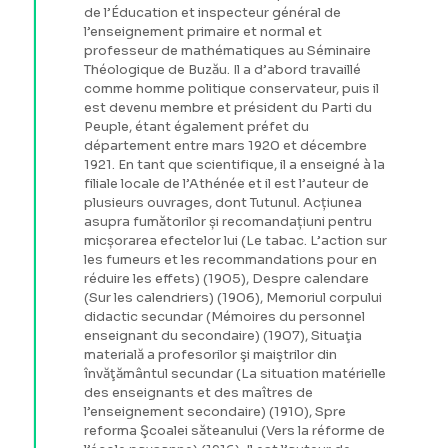
de l’Éducation et inspecteur général de
l’enseignement primaire et normal et
professeur de mathématiques au Séminaire
Théologique de Buzău. Il a d’abord travaillé
comme homme politique conservateur, puis il
est devenu membre et président du Parti du
Peuple, étant également préfet du
département entre mars 1920 et décembre
1921. En tant que scientifique, il a enseigné à la
filiale locale de l’Athénée et il est l’auteur de
plusieurs ouvrages, dont Tutunul. Acțiunea
asupra fumătorilor și recomandațiuni pentru
micșorarea efectelor lui (Le tabac. L’action sur
les fumeurs et les recommandations pour en
réduire les effets) (1905), Despre calendare
(Sur les calendriers) (1906), Memoriul corpului
didactic secundar (Mémoires du personnel
enseignant du secondaire) (1907), Situaţia
materială a profesorilor şi maiştrilor din
învăţământul secundar (La situation matérielle
des enseignants et des maîtres de
l’enseignement secondaire) (1910), Spre
reforma Şcoalei săteanului (Vers la réforme de