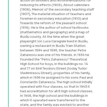
action on smokers and recommendations for
reducing its effects (1905), About calendars
(1906), Memoir of the secondary teaching staff
(1907), The material situation of teachers and
foremen in secondary education (1910) and
Towards the reform of the peasant school
(1916). He is the author of school textbooks
(mathematics and geography) and a map of
Buzău county. At the time when the great
playwright Ion Luca Caragiale lived in Buzău,
owning a restaurant in Buzău Train Station
between 1894 and 1895, the teacher Petre
Zaharescu was one of his friends. In 1934 he
founded the "Petru Zaharescu" Theoretical
High School for boys, in the buildings no. 14
and 17 on Emil Teodoru Street (today Tudor
Vladimirescu Street), properties of his family,
which in 1936 he assigned to his sons Paul and
Constantin Zaharescu. The high school initially
operated with four classes, so that in 1943 it
had accreditation for all 8 high school classes.
In 1948, the high school and the buildings in
which it operated were transferred to the
state, and the family was evicted to another