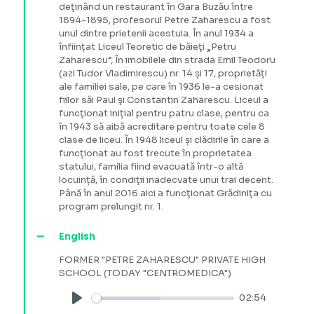
deţinând un restaurant în Gara Buzău între
1894-1895, profesorul Petre Zaharescu a fost
unul dintre prietenii acestuia. În anul 1934 a
înființat Liceul Teoretic de băieţi „Petru
Zaharescu”, În imobilele din strada Emil Teodoru
(azi Tudor Vladimirescu) nr. 14 și 17, proprietăți
ale familiei sale, pe care în 1936 le-a cesionat
fiilor săi Paul şi Constantin Zaharescu. Liceul a
funcţionat inițial pentru patru clase, pentru ca
în 1943 să aibă acreditare pentru toate cele 8
clase de liceu. În 1948 liceul și clădirile în care a
funcționat au fost trecute în proprietatea
statului, familia fiind evacuată într-o altă
locuință, în condiţii inadecvate unui trai decent.
Până în anul 2016 aici a funcţionat Grădiniţa cu
program prelungit nr. 1.
English
FORMER "PETRE ZAHARESCU" PRIVATE HIGH
SCHOOL (TODAY "CENTROMEDICA")
02:54
Play