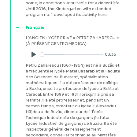
home, in conditions unsuitable for a decent life.
Until 2016, the Kindergarten with extended
program no. 1 developed its activity here.
Français
L’ANCIEN LYCÉE PRIVÉ « PETRE ZAHARESCU »
(À PRÉSENT CENTROMEDICA)
03:36
Play
Petru Zaharescu (1867-1954) est né à Buzău et
a fréquenté le lycée Matei Basarab et la Faculté
des Sciences de Bucarest, spécialisation
mathématiques. Il a été professeur de collège
à Buzău, ensuite professeur de lycée à Brăila et
Caracal. Entre 1899 et 1931, lorsqu’il a pris sa
retraite, il a été professeur et, pendant un
certain temps, directeur du lycée « Alexandru
Hâjdeu » de Buzău, directeur de l’École
Technique Industrielle de garçons (le futur
Lycée Industriel de garçons) de Buzău. Il a été
inspecteur général de l’enseignement
secondaire, conseiller technique au Ministère