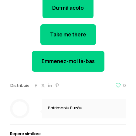
Du-mă acolo
Take me there
Emmenez-moi là-bas
Distribuie
0
Patrimoniu Buzău
Repere similare