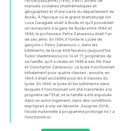
l’école paysanne) (1916). Il est l’auteur de
manuels scolaires (mathématiques et
géographie) et d’une carte du département de
Buzău. À l’époque où le grand dramaturge Ion
Luca Caragiale vivait à Buzău et qu’il possédait
un restaurant à la gare de Buzău entre 1894 et
1895, le professeur Petre Zaharescu était l’un
de ses amis. En 1934, il fonde le Lycée de
garçons « Petru Zaharescu », dans les
bâtiments de la rue Emil Teodoru (aujourd’hui
Tudor Vladimirescu) no 14 et 17, propriétés de
sa famille, qu’il a cédés en 1936 à ses fils Paul
et Constantin Zaharescu. Le lycée fonctionnait
initialement pour quatre classes ; ensuite, en
1943, il était accrédité pour les 8 classes du
lycée. En 1948, le lycée et les bâtiments dans
lesquels il fonctionnait ont été transférés à la
propriété de l’État, et la famille a été expulsée
dans un autre logement, dans des conditions
impropres à une vie décente. Jusqu’en 2016,
l’école maternelle à programme prolongé no 1 a
fonctionné ici.