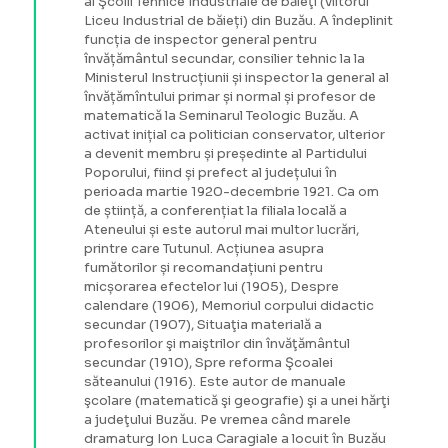
al Şcolii Tehnice Industriale de băieţi (viitorul
Liceu Industrial de băieți) din Buzău. A îndeplinit
funcția de inspector general pentru
învățământul secundar, consilier tehnic la la
Ministerul Instrucțiunii și inspector la general al
învățămîntului primar și normal și profesor de
matematică la Seminarul Teologic Buzău. A
activat inițial ca politician conservator, ulterior
a devenit membru și președinte al Partidului
Poporului, fiind și prefect al județului în
perioada martie 1920-decembrie 1921. Ca om
de știință, a conferențiat la filiala locală a
Ateneului și este autorul mai multor lucrări,
printre care Tutunul. Acțiunea asupra
fumătorilor și recomandațiuni pentru
micșorarea efectelor lui (1905), Despre
calendare (1906), Memoriul corpului didactic
secundar (1907), Situaţia materială a
profesorilor şi maiştrilor din învăţământul
secundar (1910), Spre reforma Şcoalei
săteanului (1916). Este autor de manuale
şcolare (matematică şi geografie) şi a unei hărţi
a judeţului Buzău. Pe vremea când marele
dramaturg Ion Luca Caragiale a locuit în Buzău