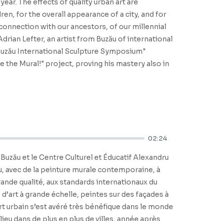
ear. The effects of quality urban art are
en, for the overall appearance of a city, and for
onnection with our ancestors, of our millennial
rian Lefter, an artist from Buzău of international
- "Buzău International Sculpture Symposium"
 the Mural!" project, proving his mastery also in
02:24
 Buzău et le Centre Culturel et Éducatif Alexandru
u, avec de la peinture murale contemporaine, à
rande qualité, aux standards internationaux du
es d’art à grande échelle, peintes sur des façades à
’art urbain s’est avéré très bénéfique dans le monde
ieu dans de plus en plus de villes, année après