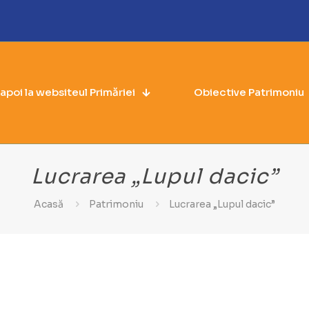
napoi la websiteul Primăriei
Obiective Patrimoniu
Lucrarea „Lupul dacic”
Acasă
Patrimoniu
Lucrarea „Lupul dacic”