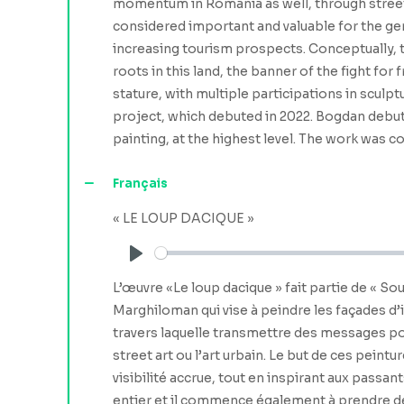
momentum in Romania as well, through street ar
considered important and valuable for the gene
increasing tourism prospects. Conceptually, 
roots in this land, the banner of the fight fo
stature, with multiple participations in sculp
project, which debuted in 2022. Bogdan debute
painting, at the highest level. The work was 
Français
« LE LOUP DACIQUE »
Play
L’œuvre «Le loup dacique » fait partie de « Sou
Marghiloman qui vise à peindre les façades d’
travers laquelle transmettre des messages pos
street art ou l’art urbain. Le but de ces peintu
visibilité accrue, tout en inspirant aux passan
entier et il commence également à prendre de l