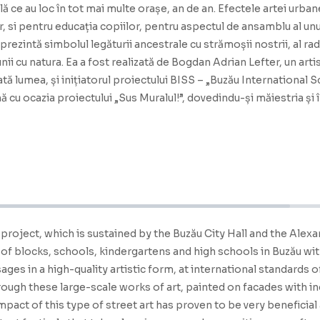
ală ce au loc în tot mai multe orașe, an de an. Efectele artei urb
r, si pentru educația copiilor, pentru aspectul de ansamblu al un
eprezintă simbolul legăturii ancestrale cu strămoșii nostrii, al r
nii cu natura. Ea a fost realizată de Bogdan Adrian Lefter, un arti
ată lumea, și inițiatorul proiectului BISS – „Buzău International 
 ocazia proiectului „Sus Muralul!”, dovedindu-și măiestria și în p
!" project, which is sustained by the Buzău City Hall and the Al
 of blocks, schools, kindergartens and high schools in Buzău w
ges in a high-quality artistic form, at international standards o
rough these large-scale works of art, painted on facades with inc
pact of this type of street art has proven to be very beneficial al