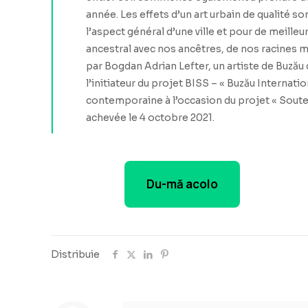
année. Les effets d’un art urbain de qualité s
l’aspect général d’une ville et pour de meill
ancestral avec nos ancêtres, de nos racines mil
par Bogdan Adrian Lefter, un artiste de Buzău
l’initiateur du projet BISS – « Buzău Internat
contemporaine à l’occasion du projet « Souteno
achevée le 4 octobre 2021.
Du-mă acolo
Distribuie