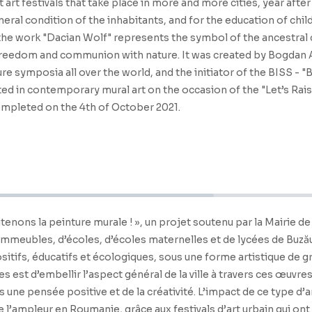
t festivals that take place in more and more cities, year after y
ral condition of the inhabitants, and for the education of childr
the work "Dacian Wolf" represents the symbol of the ancestral c
r freedom and communion with nature. It was created by Bogdan Ad
ture symposia all over the world, and the initiator of the BISS 
d in contemporary mural art on the occasion of the "Let’s Raise
completed on the 4th of October 2021.
tenons la peinture murale ! », un projet soutenu par la Mairie de
immeubles, d’écoles, d’écoles maternelles et de lycées de Buză
itifs, éducatifs et écologiques, sous une forme artistique de g
res est d’embellir l’aspect général de la ville à travers ces œuvr
ts une pensée positive et de la créativité. L’impact de ce type d
’ampleur en Roumanie, grâce aux festivals d’art urbain qui ont l