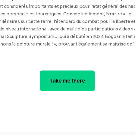
ont considérés importants et précieux pour l’état général des ha
eures perspectives touristiques. Conceptuellement, l’œuvre « Le 
lénaires sur cette terre, l’étendard du combat pour la liberté et
 de niveau international, avec de multiples participations à de
ional Sculpture Symposium », qui a débuté en 2022. Bogdan a fait
ns la peinture murale ! », prouvant également sa maîtrise de la 
Take me there