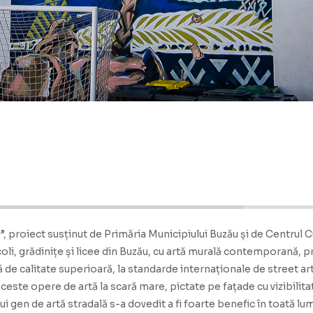
!”, proiect susținut de Primăria Municipiului Buzău și de Centrul
oli, grădinițe și licee din Buzău, cu artă murală contemporană, p
 de calitate superioară, la standarde internaționale de street art
ceste opere de artă la scară mare, pictate pe fațade cu vizibilit
tui gen de artă stradală s-a dovedit a fi foarte benefic în toată 