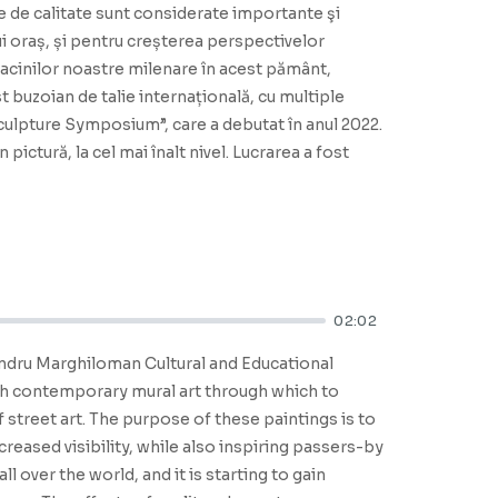
ane de calitate sunt considerate importante şi
ui oraș, și pentru creșterea perspectivelor
adacinilor noastre milenare în acest pământ,
st buzoian de talie internațională, cu multiple
Sculpture Symposium”, care a debutat în anul 2022.
ictură, la cel mai înalt nivel. Lucrarea a fost
02:02
exandru Marghiloman Cultural and Educational
ith contemporary mural art through which to
f street art. The purpose of these paintings is to
reased visibility, while also inspiring passers-by
l over the world, and it is starting to gain