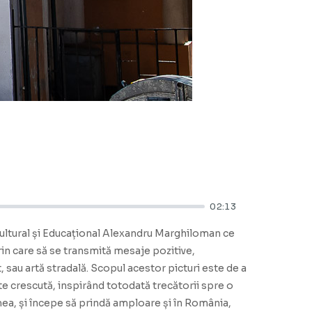
02:13
 Cultural și Educațional Alexandru Marghiloman ce
rin care să se transmită mesaje pozitive,
, sau artă stradală. Scopul acestor picturi este de a
ate crescută, inspirând totodată trecătorii spre o
lumea, și începe să prindă amploare și în România,