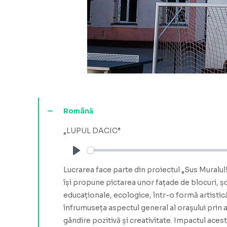
Română
„LUPUL DACIC”
Play
Lucrarea face parte din proiectul „Sus Muralul
își propune pictarea unor fațade de blocuri, șc
educaționale, ecologice, într-o formă artistică
înfrumuseța aspectul general al orașului prin a
gândire pozitivă și creativitate. Impactul aces