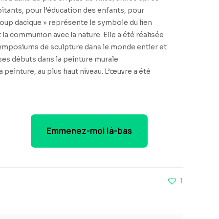
bitants, pour l’éducation des enfants, pour
Loup dacique » représente le symbole du lien
 la communion avec la nature. Elle a été réalisée
s symposiums de sculpture dans le monde entier et
 ses débuts dans la peinture murale
peinture, au plus haut niveau. L’œuvre a été
Emmenez-moi là-bas
1