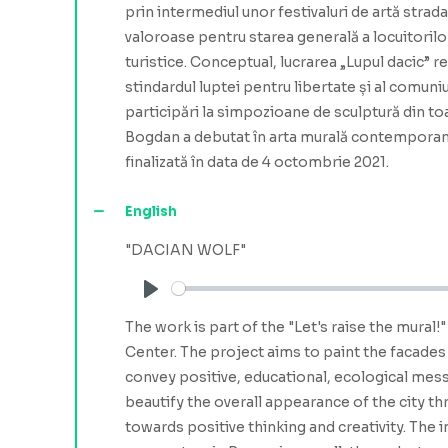
prin intermediul unor festivaluri de artă strad
valoroase pentru starea generală a locuitorilo
turistice. Conceptual, lucrarea „Lupul dacic” r
stindardul luptei pentru libertate și al comuniu
participări la simpozioane de sculptură din to
Bogdan a debutat în arta murală contemporană cu
finalizată în data de 4 octombrie 2021.
English
"DACIAN WOLF"
Play
The work is part of the "Let's raise the mural
Center. The project aims to paint the facades
convey positive, educational, ecological messa
beautify the overall appearance of the city th
towards positive thinking and creativity. The im