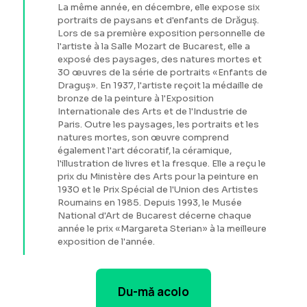
La même année, en décembre, elle expose six
portraits de paysans et d'enfants de Drăguș.
Lors de sa première exposition personnelle de
l'artiste à la Salle Mozart de Bucarest, elle a
exposé des paysages, des natures mortes et
30 œuvres de la série de portraits «Enfants de
Draguș». En 1937, l'artiste reçoit la médaille de
bronze de la peinture à l'Exposition
Internationale des Arts et de l'Industrie de
Paris. Outre les paysages, les portraits et les
natures mortes, son œuvre comprend
également l'art décoratif, la céramique,
l'illustration de livres et la fresque. Elle a reçu le
prix du Ministère des Arts pour la peinture en
1930 et le Prix Spécial de l'Union des Artistes
Roumains en 1985. Depuis 1993, le Musée
National d'Art de Bucarest décerne chaque
année le prix «Margareta Sterian» à la meilleure
exposition de l'année.
Du-mă acolo