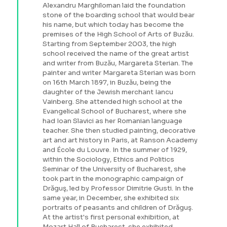
Alexandru Marghiloman laid the foundation
stone of the boarding school that would bear
his name, but which today has become the
premises of the High School of Arts of Buzău.
Starting from September 2003, the high
school received the name of the great artist
and writer from Buzău, Margareta Sterian. The
painter and writer Margareta Sterian was born
on 16th March 1897, in Buzău, being the
daughter of the Jewish merchant Iancu
Vainberg. She attended high school at the
Evangelical School of Bucharest, where she
had Ioan Slavici as her Romanian language
teacher. She then studied painting, decorative
art and art history in Paris, at Ranson Academy
and École du Louvre. In the summer of 1929,
within the Sociology, Ethics and Politics
Seminar of the University of Bucharest, she
took part in the monographic campaign of
Drăguş, led by Professor Dimitrie Gusti. In the
same year, in December, she exhibited six
portraits of peasants and children of Drăguş.
At the artist's first personal exhibition, at
Mozart Hall of Bucharest, she exhibited