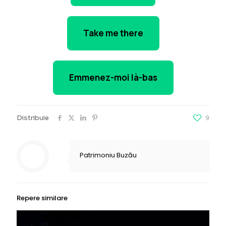
Take me there
Emmenez-moi là-bas
Distribuie
9
Patrimoniu Buzău
Repere similare