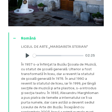
Română
LICEUL DE ARTE „MARGARETA STERIAN”
02:25
Play
În 1957 s-a înfiinţat la Buzău Şcoala de Muzică,
cu statut de şcoală generală. Ulterior a fost
transformată în liceu, dar a revenit la statutul
de şcoală generală în 1978. În anul 1990 a
revenit la statutul de liceu, iar în 1999, pe lângă
secţiile de muzică şi arte plastice, s-a introdus
şi secţia teatru. În 1893, Alexandru Marghiloman
a pus piatra de temelie a internatului ce îi va
purta numele, dar care astăzi a devenit sediul
Liceului de Arte din Buzău. Începând cu
septembrie 2003, liceul a primit numele marii