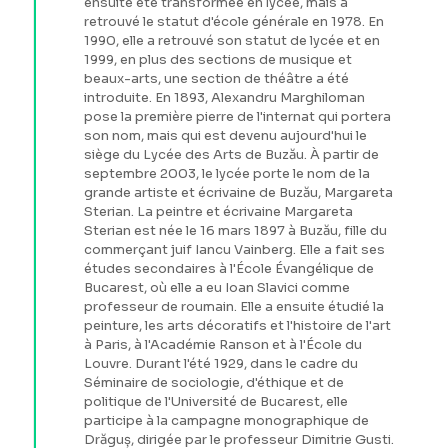
ensuite été transformée en lycée, mais a
retrouvé le statut d'école générale en 1978. En
1990, elle a retrouvé son statut de lycée et en
1999, en plus des sections de musique et
beaux-arts, une section de théâtre a été
introduite. En 1893, Alexandru Marghiloman
pose la première pierre de l'internat qui portera
son nom, mais qui est devenu aujourd'hui le
siège du Lycée des Arts de Buzău. À partir de
septembre 2003, le lycée porte le nom de la
grande artiste et écrivaine de Buzău, Margareta
Sterian. La peintre et écrivaine Margareta
Sterian est née le 16 mars 1897 à Buzău, fille du
commerçant juif Iancu Vainberg. Elle a fait ses
études secondaires à l'École Évangélique de
Bucarest, où elle a eu Ioan Slavici comme
professeur de roumain. Elle a ensuite étudié la
peinture, les arts décoratifs et l'histoire de l'art
à Paris, à l'Académie Ranson et à l'École du
Louvre. Durant l'été 1929, dans le cadre du
Séminaire de sociologie, d'éthique et de
politique de l'Université de Bucarest, elle
participe à la campagne monographique de
Drăguș, dirigée par le professeur Dimitrie Gusti.