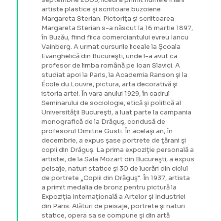
artiste plastice şi scriitoare buzoiene
Margareta Sterian. Pictoriţa şi scriitoarea
Margareta Sterian s-a născut la 16 martie 1897,
în Buzău, fiind fiica comerciantului evreu Iancu
Vainberg. A urmat cursurile liceale la Şcoala
Evanghelică din Bucureşti, unde l-a avut ca
profesor de limba română pe Ioan Slavici. A
studiat apoi la Paris, la Academia Ranson şi la
École du Louvre, pictura, arta decorativă şi
istoria artei. În vara anului 1929, în cadrul
Seminarului de sociologie, etică şi politică al
Universităţii Bucureşti, a luat parte la campania
monografică de la Drăguş, condusă de
profesorul Dimitrie Gusti. În acelaşi an, în
decembrie, a expus şase portrete de ţărani şi
copii din Drăguş. La prima expoziţie personală a
artistei, de la Sala Mozart din Bucureşti, a expus
peisaje, naturi statice şi 30 de lucrări din ciclul
de portrete „Copiii din Drăguş". În 1937, artista
a primit medalia de bronz pentru pictură la
Expoziţia Internaţională a Artelor şi Industriei
din Paris. Alături de peisaje, portrete şi naturi
statice, opera sa se compune şi din artă