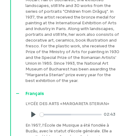
landscapes, still life and 30 works from the
series of portraits "Children from Drăguş". In
1937, the artist received the bronze medal for
painting at the International Exhibition of Arts
and Industry in Paris. Along with landscapes,
portraits and still life, her work also consists of
decorative art, ceramics, book illustration and
fresco. For the plastic work, she received the
Prize of the Ministry of Arts for painting in 1930
and the Special Prize of the Romanian Artists'
Union in 1985. Since 1993, the National Art
Museum of Bucharest has been awarding the
"Margareta Sterian" prize every year for the
best exhibition of the year.
Français
LYCÉE DES ARTS «MARGARETA STERIAN»
02:43
Play
En 1957, l'École de Musique a été fondée à
Buzău, avec le statut d'école générale. Elle a