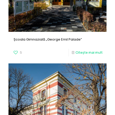
Școala Gimnazială „George Emil Palade”
5
Citește mai mult