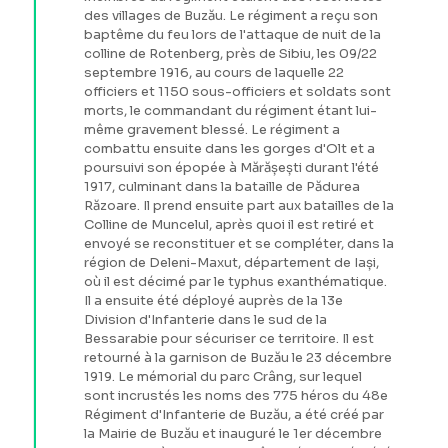
des villages de Buzău. Le régiment a reçu son
baptême du feu lors de l'attaque de nuit de la
colline de Rotenberg, près de Sibiu, les 09/22
septembre 1916, au cours de laquelle 22
officiers et 1150 sous-officiers et soldats sont
morts, le commandant du régiment étant lui-
même gravement blessé. Le régiment a
combattu ensuite dans les gorges d'Olt et a
poursuivi son épopée à Mărășești durant l'été
1917, culminant dans la bataille de Pădurea
Răzoare. Il prend ensuite part aux batailles de la
Colline de Muncelul, après quoi il est retiré et
envoyé se reconstituer et se compléter, dans la
région de Deleni-Maxut, département de Iași,
où il est décimé par le typhus exanthématique.
Il a ensuite été déployé auprès de la 13e
Division d'Infanterie dans le sud de la
Bessarabie pour sécuriser ce territoire. Il est
retourné à la garnison de Buzău le 23 décembre
1919. Le mémorial du parc Crâng, sur lequel
sont incrustés les noms des 775 héros du 48e
Régiment d'Infanterie de Buzău, a été créé par
la Mairie de Buzău et inauguré le 1er décembre