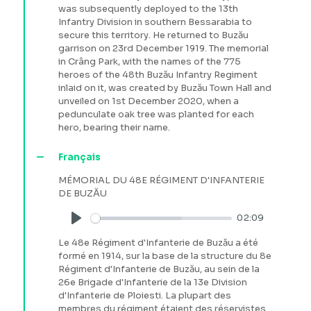
was subsequently deployed to the 13th
Infantry Division in southern Bessarabia to
secure this territory. He returned to Buzău
garrison on 23rd December 1919. The memorial
in Crâng Park, with the names of the 775
heroes of the 48th Buzău Infantry Regiment
inlaid on it, was created by Buzău Town Hall and
unveiled on 1st December 2020, when a
pedunculate oak tree was planted for each
hero, bearing their name.
Français
MÉMORIAL DU 48E RÉGIMENT D'INFANTERIE
DE BUZĂU
02:09
Play
Le 48e Régiment d'Infanterie de Buzău a été
formé en 1914, sur la base de la structure du 8e
Régiment d'Infanterie de Buzău, au sein de la
26e Brigade d'Infanterie de la 13e Division
d'Infanterie de Ploiesti. La plupart des
membres du régiment étaient des réservistes