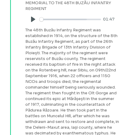
MEMORIAL TO THE 48TH BUZĂU INFANTRY
REGIMENT
01:47
Play
The 48th Buzău Infantry Regiment was
established in 1914, on the structure of the 8th
Buzău Infantry Regiment, as part of the 26th
Infantry Brigade of 13th Infantry Division of
Ploiești. The majority of the regiment were
reservists of Buzău county. The regiment
received its baptism of fire in the night attack
on the Rotenberg hill, near Sibiu, on 09th/22nd
September 1916, when 22 officers and 1150
NCOs and troops died, the regimental
commander himself being seriously wounded.
The regiment then fought in the Olt Gorge and
continued its epic at Mărășești in the summer
of 1917, culminating in the counterattack of
Pădurea Răzoare. He then took part in the
battles on Muncelul Hill, after which he was
withdrawn and sent to restore and complete, in
the Deleni-Maxut area, Iași county, where he
was decimated by exanthematous typhus. He