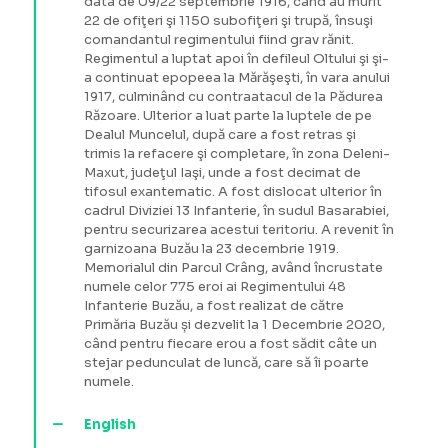
data de 09/22 septembrie 1916, când au murit
22 de ofiţeri şi 1150 subofiţeri şi trupă, însuşi
comandantul regimentului fiind grav rănit.
Regimentul a luptat apoi în defileul Oltului şi şi-
a continuat epopeea la Mărăşeşti, în vara anului
1917, culminând cu contraatacul de la Pădurea
Răzoare. Ulterior a luat parte la luptele de pe
Dealul Muncelul, după care a fost retras şi
trimis la refacere şi completare, în zona Deleni-
Maxut, judeţul Iaşi, unde a fost decimat de
tifosul exantematic. A fost dislocat ulterior în
cadrul Diviziei 13 Infanterie, în sudul Basarabiei,
pentru securizarea acestui teritoriu. A revenit în
garnizoana Buzău la 23 decembrie 1919.
Memorialul din Parcul Crâng, având încrustate
numele celor 775 eroi ai Regimentului 48
Infanterie Buzău, a fost realizat de către
Primăria Buzău și dezvelit la 1 Decembrie 2020,
când pentru fiecare erou a fost sădit câte un
stejar pedunculat de luncă, care să îi poarte
numele.
English