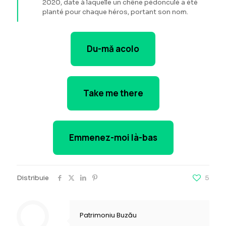
2020, date à laquelle un chêne pédonculé a été
planté pour chaque héros, portant son nom.
Du-mă acolo
Take me there
Emmenez-moi là-bas
Distribuie
5
Patrimoniu Buzău