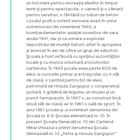
un hol mare pentru recreaţia elevilor în timpul
iernii şi pentru spectacole, o cameră şi o cămară
pentru servitori, o fântână cu tuburi de beton.
Localul şcolii a suferit serioase avarii în urma
cutremurului din noiembrie 1940, a
bombardamentelor aviaţiei sovietice din vara
anului 1941, dar şi ca urmare a exploziei
depozitului de muniţii Saturn, aflat în apropiere
şi aruncat în aer de către un grup de sabotori.
Şcoala a fost refăcută cu sprijinul autorităţilor
locale şi cu munca voluntară a locuitorilor
cartierului. În 1943 şcoala avea peste 600 de
elevi, la cursurile primar şi extraşcolar, cu 4 săli
de clasă, o cantină pentru 60 de elevi,
patronată de Hrisula Zangopol, o cooperativă
şcolară, o grădină de legume, un muzeu şi un
punct farmaceutic. În 1957 s-au construit încă
două săli de clasă, iar în 1961 o sală de sport. În
anul 1961 şcoala şi-a schimbat denumirea din
Şcoala nr. 8 în Şcoala elementară nr. 10. În
prezent Şcoala Generală nr. 10 din Cartierul
Mihai Viteazul a primit denumirea Şcoala
Gimnazială nr. 10 „Petre şi Hrisula Zangopol.”