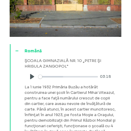
Română
ŞCOALA GIMNAZIALĂ NR. 10 „PETRE ŞI
HRISULA ZANGOPOL”
03:18
Play
La 1 iunie 1932 Primăria Buzău a hotărât
construirea unei şcoli în Cartierul Mihai Viteazul,
pentru a face faţă numărului crescut de copii
din cartier, care aveau nevoie de învăţătură de
carte. Până atunci, în acest cartier muncitoresc,
înfiinţat în anul 1923, pe fosta Moşie a Oraşului,
pentru demobilizaţii din Primul Război Mondial şi
funcţionari ceferişti, funcţionase o şcoală cu 4