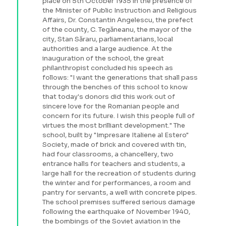
place on 5th October 1935 in the presence of
the Minister of Public Instruction and Religious
Affairs, Dr. Constantin Angelescu, the prefect
of the county, C. Tegăneanu, the mayor of the
city, Stan Săraru, parliamentarians, local
authorities and a large audience. At the
inauguration of the school, the great
philanthropist concluded his speech as
follows: "I want the generations that shall pass
through the benches of this school to know
that today's donors did this work out of
sincere love for the Romanian people and
concern for its future. I wish this people full of
virtues the most brilliant development." The
school, built by "Impresare Italiene al Estero"
Society, made of brick and covered with tin,
had four classrooms, a chancellery, two
entrance halls for teachers and students, a
large hall for the recreation of students during
the winter and for performances, a room and
pantry for servants, a well with concrete pipes.
The school premises suffered serious damage
following the earthquake of November 1940,
the bombings of the Soviet aviation in the