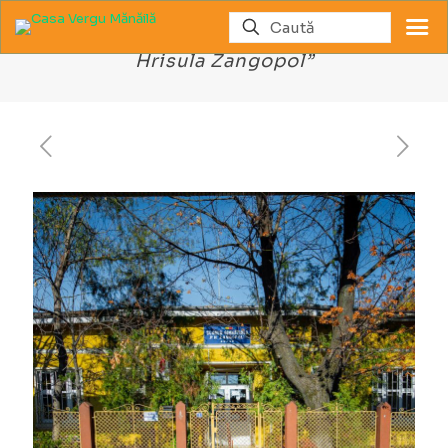
Școala Gimnazială Nr. 10 „Petre și
Hrisula Zangopol”