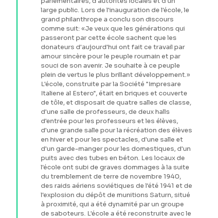
parlementaires, d'autorités locales et d'un
large public. Lors de l'inauguration de l'école, le
grand philanthrope a conclu son discours
comme suit: «Je veux que les générations qui
passeront par cette école sachent que les
donateurs d'aujourd'hui ont fait ce travail par
amour sincère pour le peuple roumain et par
souci de son avenir. Je souhaite à ce peuple
plein de vertus le plus brillant développement.»
L'école, construite par la Société "Impresare
Italiene al Estero", était en briques et couverte
de tôle, et disposait de quatre salles de classe,
d'une salle de professeurs, de deux halls
d'entrée pour les professeurs et les élèves,
d'une grande salle pour la récréation des élèves
en hiver et pour les spectacles, d'une salle et
d'un garde-manger pour les domestiques, d'un
puits avec des tubes en béton. Les locaux de
l'école ont subi de graves dommages à la suite
du tremblement de terre de novembre 1940,
des raids aériens soviétiques de l'été 1941 et de
l'explosion du dépôt de munitions Saturn, situé
à proximité, qui a été dynamité par un groupe
de saboteurs. L'école a été reconstruite avec le