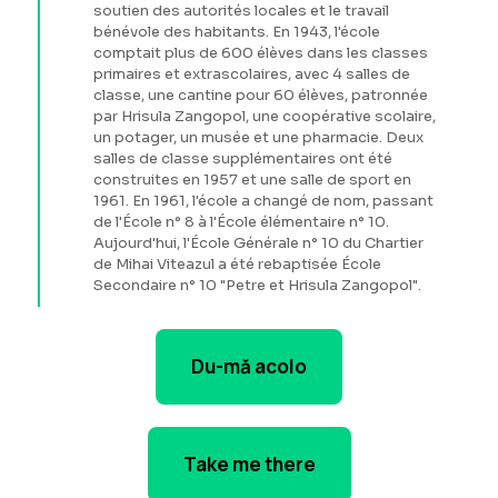
soutien des autorités locales et le travail
bénévole des habitants. En 1943, l'école
comptait plus de 600 élèves dans les classes
primaires et extrascolaires, avec 4 salles de
classe, une cantine pour 60 élèves, patronnée
par Hrisula Zangopol, une coopérative scolaire,
un potager, un musée et une pharmacie. Deux
salles de classe supplémentaires ont été
construites en 1957 et une salle de sport en
1961. En 1961, l'école a changé de nom, passant
de l'École n° 8 à l'École élémentaire n° 10.
Aujourd'hui, l'École Générale n° 10 du Chartier
de Mihai Viteazul a été rebaptisée École
Secondaire n° 10 "Petre et Hrisula Zangopol".
Du-mă acolo
Take me there