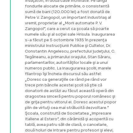
învăţători, în două case închiriate. Pe lângă
fondurile alocate de primărie, o consistentă
sumă de bani (120.000 lei) a fost donată de
Petre V. Zangopol, un important industriaş al
vremii, proprietar al „Morii automate P. V.
Zangopol”, care a cerut ca şcoala să poarte
numele său şi al soţiei sale Hrisula. Inaugurarea
s-a făcut pe 5 octombrie 1935 în prezenţa
ministrului Instrucţiunii Publice şi Cultelor, Dr.
Constantin Angelescu, prefectului judeţului, C.
Tegăneanu, a primarului oraşului, Stan Săraru,
parlamentarilor, autorităţilor locale şi a unui
numeros public. La inaugurarea şcolii, marele
filantrop îşi încheia discursul său astfel:
„Doresc ca generaţiile ce rând pe rând vor
trece prin băncile acestei şcoli să ştie că
donatorii de astăzi au făcut această operă din
dragostea sinceră pentru poporul românesc şi
de grija pentru viitorul ei. Doresc acestui popor
plin de virtuţi cea mai strălucită dezvoltare.”
Şcoala, construită de Societatea „Impresare
Italiene al Estero”, din cărămidă şi acoperită cu
tablă, avea patru săli de clasă, o cancelarie,
două holuri de intrare pentru profesori şi elevi,