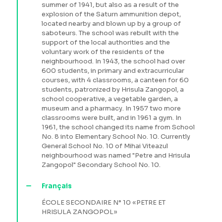
summer of 1941, but also as a result of the
explosion of the Saturn ammunition depot,
located nearby and blown up by a group of
saboteurs. The school was rebuilt with the
support of the local authorities and the
voluntary work of the residents of the
neighbourhood. In 1943, the school had over
600 students, in primary and extracurricular
courses, with 4 classrooms, a canteen for 60
students, patronized by Hrisula Zangopol, a
school cooperative, a vegetable garden, a
museum and a pharmacy. In 1957 two more
classrooms were built, and in 1961 a gym. In
1961, the school changed its name from School
No. 8 into Elementary School No. 10. Currently
General School No. 10 of Mihai Viteazul
neighbourhood was named "Petre and Hrisula
Zangopol" Secondary School No. 10.
Français
ÉCOLE SECONDAIRE N° 10 «PETRE ET
HRISULA ZANGOPOL»