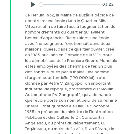
03:22
Play
Le 1er juin 1932, la Mairie de Buzău a décidé de
construire une école dans le Quartier Mihai
Viteazul, afin de faire face à l'augmentation du
nombre d'enfants du quartier qui avaient
besoin d'apprendre. Jusqu'alors, une école
avec 4 enseignants fonctionnait dans deux
maisons louées, dans ce quartier ouvrier, créé
en 1923, sur l'ancien Domaine de la Ville, pour
les démobilisés de la Première Guerre Mondiale
et les employées des chemins de fer. En plus
des fonds alloués par la mairie, une somme
d'argent substantielle (120 000 lei) a été
donnée par Petre V. Zangopol, un important
industriel de l'époque, propriétaire du "Moulin
Automatique P.V. Zangopol ", qui a demandé
que l'école porte son nom et celui de sa femme
Hrisula. L'inauguration a eu lieu le 5 octobre
1935 en présence du ministre de l'Instruction
Publique et des Cultes, le Dr. Constantin
Angelescu, du préfet du département, C.
Tegăneanu, du maire de la ville, Stan Săraru, de