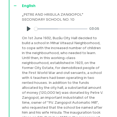
English
„PETRE AND HRISULA ZANGOPOL”
SECONDARY SCHOOL NO. 10
03:05
Play
On 1st June 1932, Buzău City Hall decided to
build a school in Mihai Viteazul Neighborhood,
to cope with the increased number of children
in the neighbourhood, who needed to learn.
Until then, in this working-class
neighbourhood, established in 1923, on the
former City Estate, for demobilized people of
the First World War and civil servants, a school
with 4 teachers had been operating in two
rented houses. In addition to the funds
allocated by the city hall, a substantial amount
of money (120,000 lei) was donated by Petre V.
Zangopol, an important industrialist of the
time, owner of "P.V. Zangopol Automatic Mill",
who requested that the school be named after
him and his wife Hrisula. The inauguration took