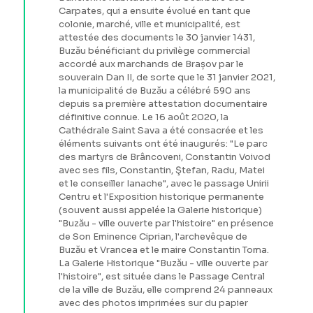
Carpates, qui a ensuite évolué en tant que
colonie, marché, ville et municipalité, est
attestée des documents le 30 janvier 1431,
Buzău bénéficiant du privilège commercial
accordé aux marchands de Brașov par le
souverain Dan II, de sorte que le 31 janvier 2021,
la municipalité de Buzău a célébré 590 ans
depuis sa première attestation documentaire
définitive connue. Le 16 août 2020, la
Cathédrale Saint Sava a été consacrée et les
éléments suivants ont été inaugurés: "Le parc
des martyrs de Brâncoveni, Constantin Voivod
avec ses fils, Constantin, Ştefan, Radu, Matei
et le conseiller Ianache", avec le passage Unirii
Centru et l'Exposition historique permanente
(souvent aussi appelée la Galerie historique)
"Buzău - ville ouverte par l'histoire" en présence
de Son Eminence Ciprian, l'archevêque de
Buzău et Vrancea et le maire Constantin Toma.
La Galerie Historique "Buzău - ville ouverte par
l'histoire", est située dans le Passage Central
de la ville de Buzău, elle comprend 24 panneaux
avec des photos imprimées sur du papier