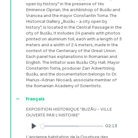
open by history” in the presence of His
Eminence Ciprian, the archbishop of Buzău and
Vrancea and the mayor Constantin Toma. The
Historical Gallery „Buzău – a city open by
history”, is located in the Central Passage in the
city of Buzău, it includes 24 panels with photos
printed on aluminum foil, each with a length of 3
meters and a width of 2.4 meters, made in the
context of the Centenary of the Great Union.
Each panel has explanations in Romanian and
English. The initiator was Buzău City Hall, Mayor
Constantin Toma, producer Zarr Advertising
Buzău, and the documentation belongs to Dr.
Marius-Adrian Nicoară, associate member of
the Romanian Academy of Scientists.
Français
EXPOSITION HISTORIQUE "BUZĂU - VILLE
OUVERTE PAR L'HISTOIRE"
02:13
Play
L'ancienne habitation de la Courbure des