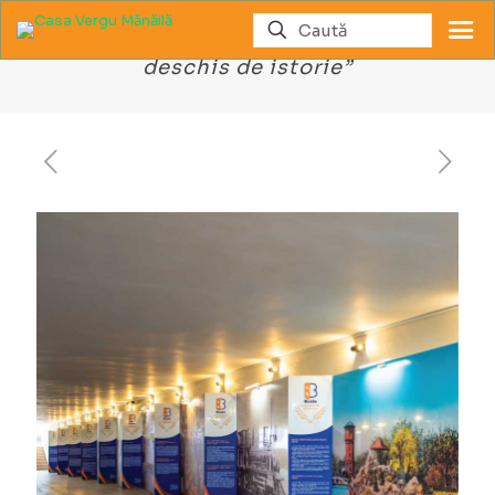
Expoziţie Istorică „Buzăul – oraş
deschis de istorie”