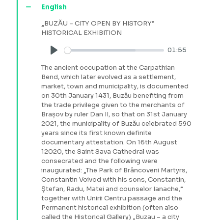
English
„BUZĂU – CITY OPEN BY HISTORY”
HISTORICAL EXHIBITION
01:55
Play
The ancient occupation at the Carpathian
Bend, which later evolved as a settlement,
market, town and municipality, is documented
on 30th January 1431, Buzău benefiting from
the trade privilege given to the merchants of
Brașov by ruler Dan II, so that on 31st January
2021, the municipality of Buzău celebrated 590
years since its first known definite
documentary attestation. On 16th August
12020, the Saint Sava Cathedral was
consecrated and the following were
inaugurated: „The Park of Brâncoveni Martyrs,
Constantin Voivod with his sons, Constantin,
Ştefan, Radu, Matei and counselor Ianache,”
together with Unirii Centru passage and the
Permanent historical exhibition (often also
called the Historical Gallery) „Buzau – a city