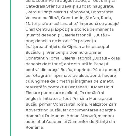
cunoscută. Pe 16 august 2020, a fost sfinţită
Catedrala Sfântul Sava şi au fost inaugurate:
„Parcul Sfinţii Martiri Brâncoveni, Constantin
Voievod cu fiii săi, Constantin, Ştefan, Radu,
Matei şi sfetnicul Ianache,” împreună cu pasajul
Unirii Centru şi Expoziţia istorică permanentă
(numită deseori şi Galerie istorică) „Buzău –
oraş deschis de istorie” în prezenţa
Înaltpreasfinţiei sale Ciprian arhiepiscopul
Buzăului şi Vrancei şi a domnului primar
Constantin Toma. Galeria Istorică „Buzăul – oraş
deschis de istorie”, este situată în Pasajul
central din oraşul Buzău, cuprinde 24 de panouri
cu fotografii imprimate pe alucobond, fiecare
cu lungimea de 3 metri şi înălțimea de 2 metri,
realizată în contextul Centenarului Marii Uniri.
Fiecare panou are explicaţii în română şi
engleză. Inițiator a fost Primăria Municipiului
Buzău, primar Constantin Toma, realizator Zarr
Advertising Buzău, iar documentarea aparţine
domnului Dr. Marius-Adrian Nicoară, membru
asociat al Academiei Oamenilor de Ştiinţă din
România.