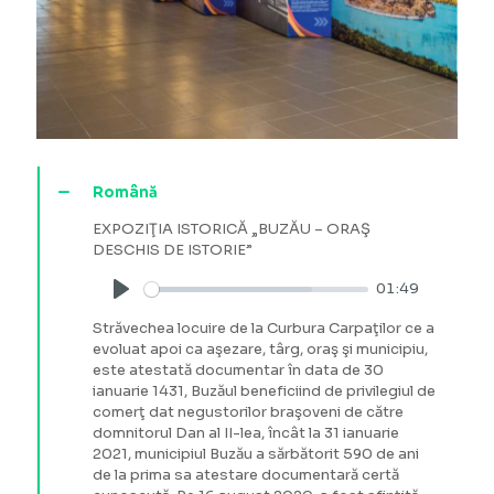
Română
EXPOZIŢIA ISTORICĂ „BUZĂU – ORAŞ
DESCHIS DE ISTORIE”
01:49
Play
Străvechea locuire de la Curbura Carpaţilor ce a
evoluat apoi ca aşezare, târg, oraş şi municipiu,
este atestată documentar în data de 30
ianuarie 1431, Buzăul beneficiind de privilegiul de
comerţ dat negustorilor braşoveni de către
domnitorul Dan al II-lea, încât la 31 ianuarie
2021, municipiul Buzău a sărbătorit 590 de ani
de la prima sa atestare documentară certă