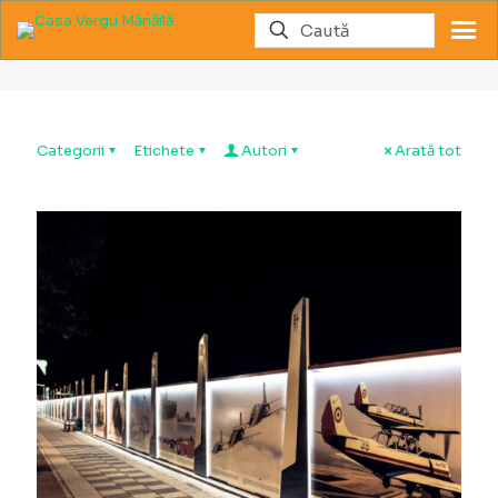
Expoziții
Categorii
Etichete
Autori
Arată tot