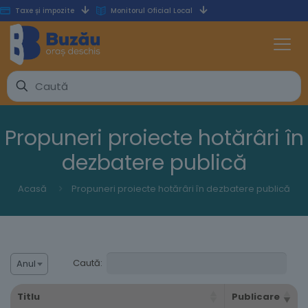
Taxe și impozite
Monitorul Oficial Local
Propuneri proiecte hotărâri în
dezbatere publică
Acasă
Propuneri proiecte hotărâri în dezbatere publică
Caută:
Anul
Titlu
Publicare