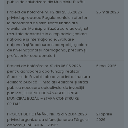
public de salubrizare din Municipiul Buzău.
Proiect de hotărâre nr. 112 din 25.05.2026
25 mai 2026
privind aprobarea Regulamentului referitor
la acordarea de stimulente financiare
elevilor din Municipiul Buzău care au obţinut
rezultate deosebite la olimpiadele şcolare
naţionale şi internaţionale, Evaluare
naţională şi Bacalaureat, competiţii şcolare
de nivel naţional şi internaţional, precum şi
profesorilor coordonatori.
Proiect de hotărâre nr. 91 din 06.05.2026
6 mai 2026
pentru aprobarea oportunităţii realizării
Studiului de Fezabilitate privind infrastructura
edilitară publică – instalaţii edilitare şi străzi
publice necesare obiectivului de investiţii
publice „COMPLEX DE SĂNATATE-SPITAL
MUNICIPAL BUZĂU – ETAPA CONSTRUIRE
SPITAL”.
PROIECT DE HOTĂRÂRE NR. 72 din 21.04.2026
21 aprilie
privind organizarea și funcționarea Târgului
2026
de vară „DRĂGAICA – 2026”