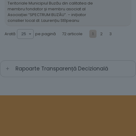
Teritoriale Municipiul Buzău din calitatea de
membru fondator și membru asociat al
Asociației “SPECTRUM BUZĂU”. – inițiator
consilier local dl. Laurențiu Stîlpeanu
Arată
pe pagină
25
72 articole
1
2
3
Rapoarte Transparență Decizională