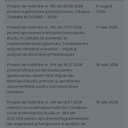
Proiect de hotărâre nr. 155 din 06.08.2026
6 august
privind organizarea şi funcţionarea „Târgului
2026
TOAMNA BUZOIANĂ – 2026”
Proiect de hotărâre nr. 145 din 17.07.2026
17 iulie 2026
privind aprobarea participării Municipiului
Buzău, în calitate de partener, la
implementarea programului „Fondul pentru
acţiune climatică a tinerilor’ – iniţiat şi
susţinut de Bloomberg Philantropies.
Proiect de hotărâre nr. 144 din 16.07.2026
16 iulie 2026
privind înfiinţarea Serviciului pentru
gestionarea câinilor fără stăpân din
Municipiul Buzău, precum şi aprobarea
documentaţiei pentru concesionarea
acestuia.
Proiect de hotărâre nr. 140 din 13.07.2026
15 iulie 2026
referitor la modificarea Hotărârii Consiliului
Local al Municipiului Buzău nr. 364 din
12.12.2019 pentru aprobarea Regulamentului
de organizare şi funcţionare a spaţiilor de