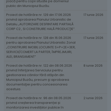
joacă pentru copii situate pe domeniul
public din Municipiul Buzău.
Proiect de hotărâre nr. 129 din 17.06.2026
17 iunie 2026
privind aprobarea Planului Urbanistic de
Detaliu „AUTORIZARE DESFIINTARE PARTIALĂ
CORP C2 , SI CONSTRUIRE HALĂ PRODUCŢIE”.
Proiect de hotărâre nr. 128 din 16.06.2026
17 iunie 2026
pentru aprobarea Planului Urbanistic Zonal
„CONSTRUIRE IMOBIL LOCUINTE S+P+2E+3ER,
SERVICII/COMERT LA PARTER, ÎMPREJMUIRI,
ALEI, BRANSAMENT”
Proiect de hotărâre nr. 122 din 08.06.2026
8 iunie 2026
privind înfiinţarea Serviciului pentru
gestionarea câinilor fără stăpân din
Municipiul Buzău, precum şi aprobarea
documentaţiei pentru concesionarea
acestuia.
Proiect de hotărâre nr. 96 din 08.05.2026
2 iunie 2026
privind creșterea transparenței și
monitorizarea investițiilor publice în