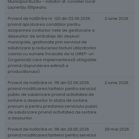
Municipiul Buzău – inițiator dl. consilier local
Laurențiu Stîlpeanu
Proiect de hotărâre nr. 120 din 02.06.2026
2 iunie 2026
privind aprobarea condițiilor pentru
acoperirea costurilor nete de gestionare a
deșeurilor de ambalaje din deșeuri
municipale, gestionate prin serviciul de
salubrizare și reducerea facturii utilizatorilor
casnici cu sumele încasate de la OIREP-uri
(organizații care implementează obligațiile
privind răspunderea extinsă a
producătorului)
Proiect de hotărâre nr. 119 din 02.06.2026
2 iunie 2026
privind modificarea tarifelor pentru serviciul
public de salubrizare privind activitatea de
sortare a deșeurilor în stația de sortare,
precum și pentru prestarea serviciului public
de salubrizare privind activitatea de sortare
a deșeurilor.
Proiect de hotărâre nr. 118 din 29.05.2026
29 mai 2026
privind modificarea tarifelor pentru serviciul