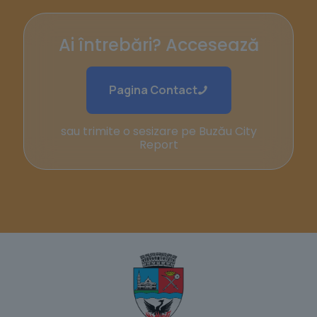
Ai întrebări? Accesează
Pagina Contact
sau trimite o sesizare pe Buzău City
Report