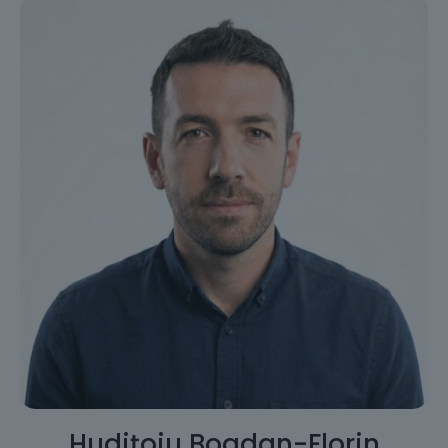
Hudițoiu Bogdan-Florin