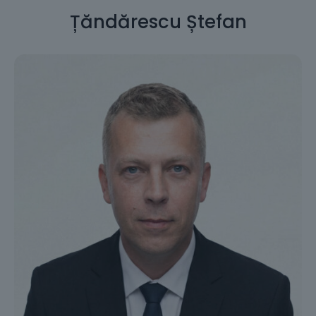
Țăndărescu Ștefan