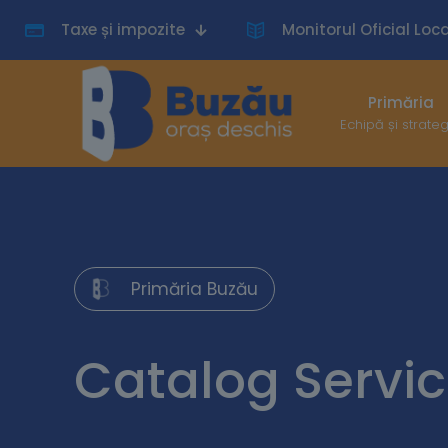
Taxe și impozite
Monitorul Oficial Loca
Primăria
Echipă și strate
Primăria Buzău
Catalog Servici