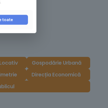
.
e toate
e
Locativ
Gospodărie Urbană
imetrie
Direcția Economică
ublicul