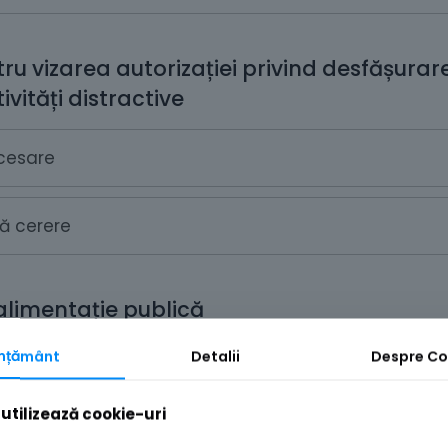
ru vizarea autorizației privind desfășurare
vități distractive
cesare
ă cerere
alimentație publică
mțământ
Detalii
Despre
Co
ă declarație
utilizează cookie-uri