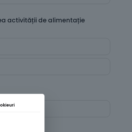
a activității de alimentație
okieuri