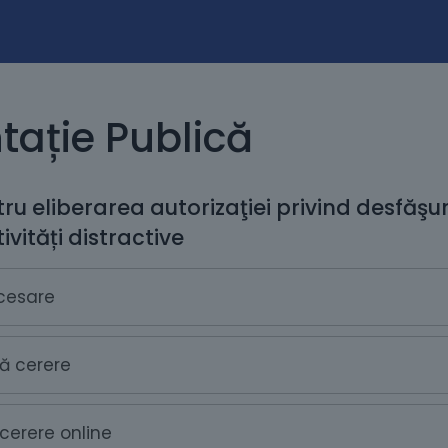
tație Publică
ru eliberarea autorizaţiei privind desfăşur
vități distractive
cesare
ă cerere
cerere online