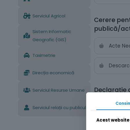
Serviciul Agricol
Cerere pent
publică/acti
Sistem Informatic
Geografic (GIS)
Acte Ne
Taximetrie
Descarc
Direcția economică
Declarație 
Serviciul Resurse Umane
Consi
Descarc
Serviciul relații cu publicul
Acest website 