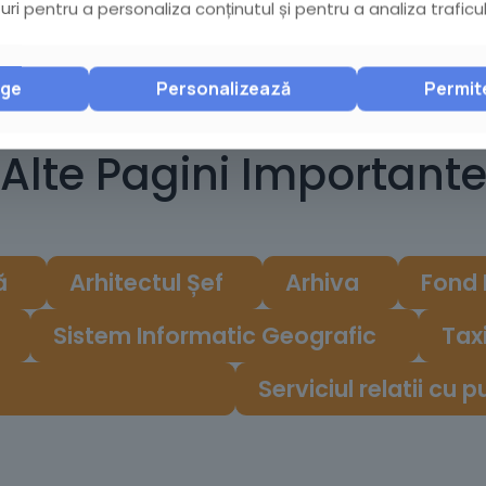
ri pentru a personaliza conținutul și pentru a analiza traficul
nge
Personalizează
Permit
Catalog Servicii
Alte Pagini Important
ă
Arhitectul Șef
Arhiva
Fond 
Sistem Informatic Geografic
Tax
Serviciul relatii cu p