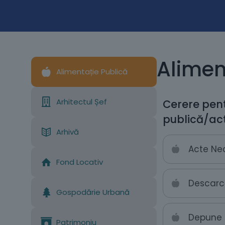
Alimen
Alimentație Publică
Arhitectul Șef
Cerere pent
publică/acti
Arhivă
Acte Ne
Fond Locativ
Descarc
Gospodărie Urbană
Depune 
Patrimoniu