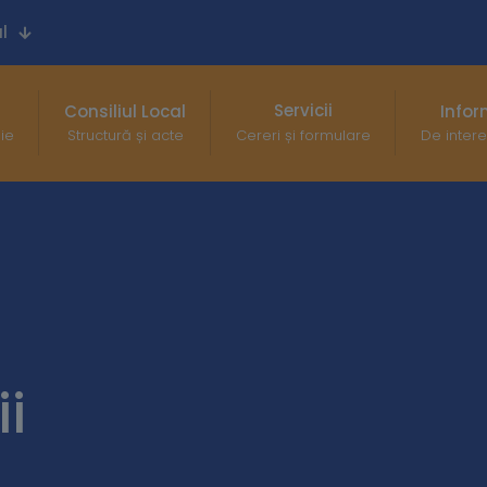
l
Servicii
Consiliul Local
Infor
gie
Structură și acte
Cereri și formulare
De intere
i