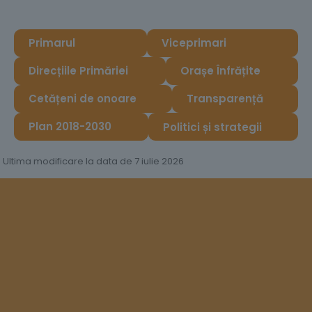
Primarul
Viceprimari
Direcțiile Primăriei
Orașe Înfrățite
Cetățeni de onoare
Transparență
Plan 2018-2030
Politici și strategii
Ultima modificare la data de 7 iulie 2026