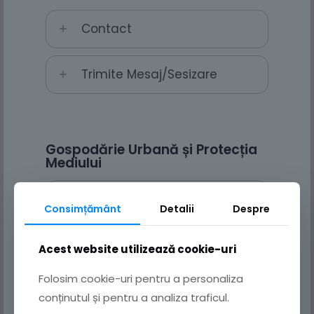
Contact
Trimite Mesaj/Sesizare
Gospodărie Urbană și Protecția
Mediului
Personal
Consimțământ
Detalii
Despre
Contact și adresă
Acest website utilizează cookie-uri
Folosim cookie-uri pentru a personaliza
Program cu publicul
conținutul și pentru a analiza traficul.