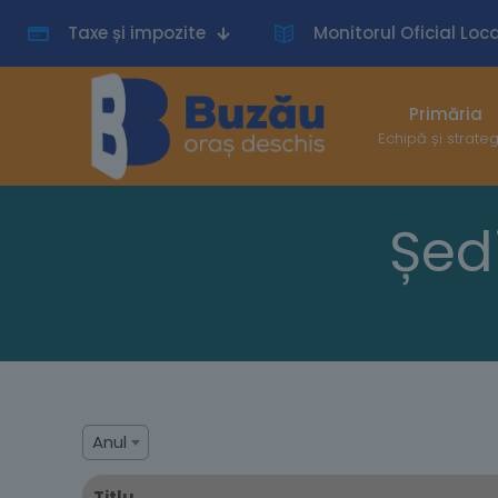
Taxe și impozite
Monitorul Oficial Loca
Primăria
Echipă și strate
Ședi
Anul
Titlu