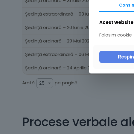
Ședință ordinară – 31 Iulie 2025
Consi
Ședință extraordinară – 03 Iulie 2025
Acest website 
Ședință ordinară – 20 Iunie 2025
Folosim cookie-u
Ședință ordinară – 29 Mai 2025
Ședință extraordinară – 06 Mai 2025
Respi
Ședință ordinară – 24 Aprilie 2025
Arată
pe pagină
25
Procese verbale al