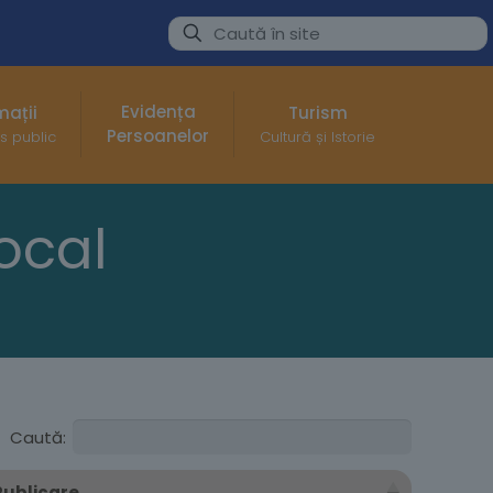
Evidența
mații
Turism
Persoanelor
s public
Cultură și Istorie
Local
Caută:
Publicare