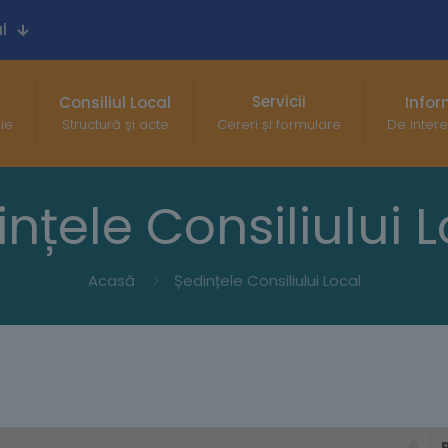
l
Servicii
Consiliul Local
Infor
gie
Structură și acte
Cereri și formulare
De intere
nțele Consiliului 
Acasă
Ședințele Consiliului Local