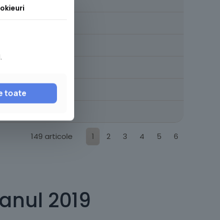
4 iulie 2025
okieuri
27 iunie 2025
3 iunie 2025
.
23 mai 2025
5 mai 2025
e toate
7 aprilie 2025
149 articole
1
2
3
4
5
6
 anul 2019