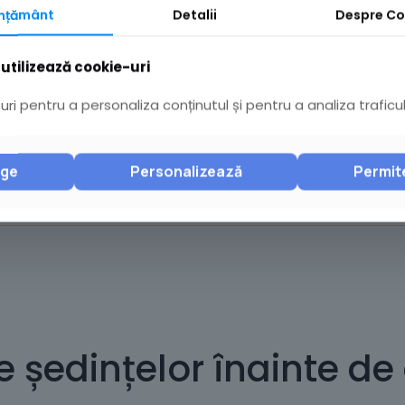
2
mțământ
Detalii
Despre
Co
utilizează cookie-uri
1
ri pentru a personaliza conținutul și pentru a analiza traficul
nge
Personalizează
Permit
1
e ședințelor înainte de