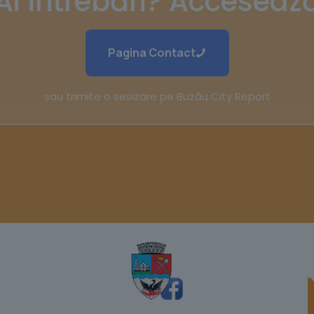
Ai întrebări? Acceseaz
Pagina Contact
sau trimite o sesizare pe Buzău City Report