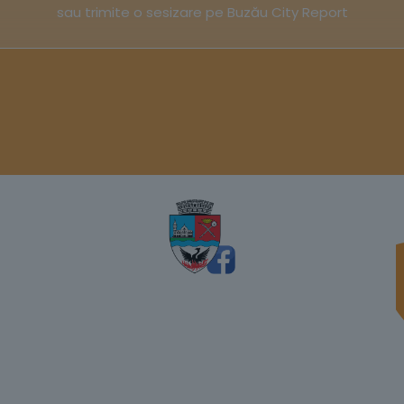
sau trimite o sesizare pe Buzău City Report