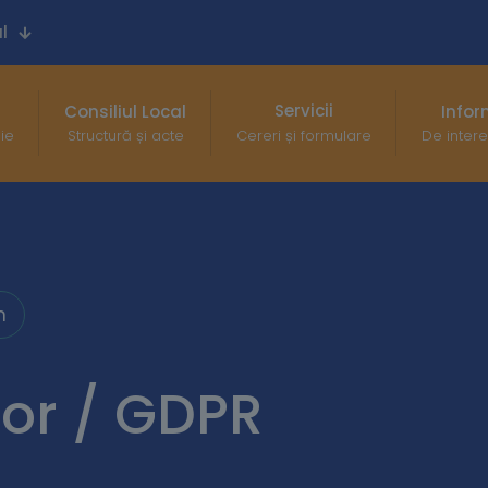
l
Servicii
Consiliul Local
Infor
gie
Structură și acte
Cereri și formulare
De intere
n
lor / GDPR