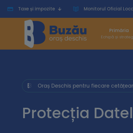
Taxe și impozite
Monitorul Oficial Loca
Primăria
Echipă și strate
Oraș Deschis pentru fiecare cetățea
Protecția Date