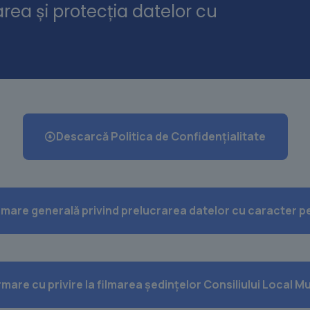
rea și protecția datelor cu
Descarcă Politica de Confidențialitate
rmare generală privind prelucrarea datelor cu caracter p
rmare cu privire la filmarea ședințelor Consiliului Local M