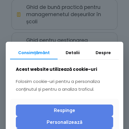
Ghid de bună practică pentru
managemenetul deșeurilor în
școli
Ghid pentru gestionarea
deșeurilor la Asociațiile de
Consimțământ
Detalii
Despre
Proprietari din Municipiul Buzău
Acest website utilizează cookie-uri
Folosim cookie-uri pentru a personaliza
conținutul și pentru a analiza traficul.
Informații
Alte Pagini Importante
Respinge
Personalizează