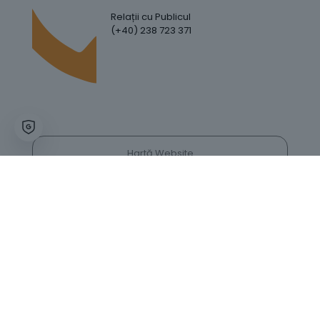
Relații cu Publicul
(+40) 238 723 371
Hartă Website
Trafic Website
GDPR
Politica de Confidențialitate