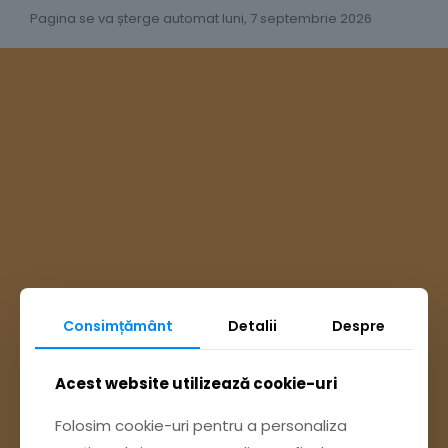
Pagina se va șterge automat luni, 7 septembrie 2026
Consimțământ
Detalii
Despre
Ai întrebări? Accesează
Acest website utilizează cookie-uri
Folosim cookie-uri pentru a personaliza
Pagina Contact