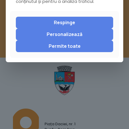
conținutul și pentru a analiza traficul.
sau trimite o sesizare pe Buzău City
Report
Respinge
Personalizează
Permite toate
Piața Daciei, nr. 1