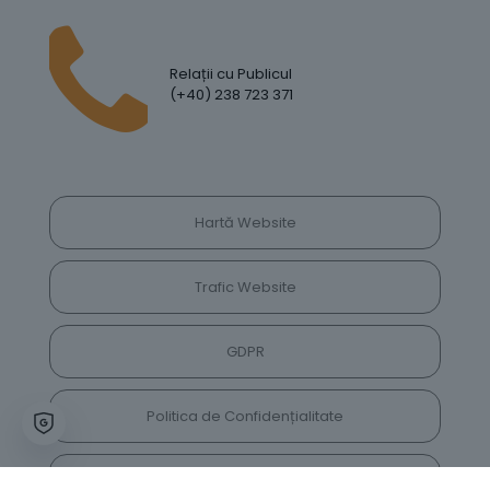
Relații cu Publicul
(+40) 238 723 371
Hartă Website
Trafic Website
GDPR
Politica de Confidențialitate
Vrei să lași feedback despre site? Părerea ta ne