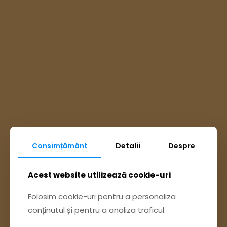
Consimțământ
Detalii
Despre
Ai întrebări? Accesează
Acest website utilizează cookie-uri
Pagina Contact
Folosim cookie-uri pentru a personaliza
conținutul și pentru a analiza traficul.
sau trimite o sesizare pe Buzău City
Report