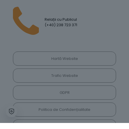
Relații cu Publicul
(+40) 238 723 371
Hartă Website
Trafic Website
GDPR
Politica de Confidențialitate
Vrei să lași feedback despre site? Părerea ta ne