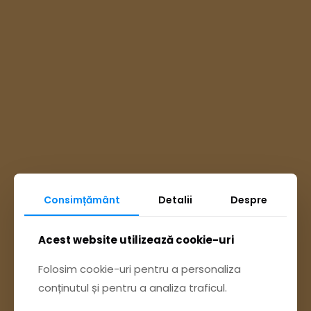
Consimțământ
Detalii
Despre
Ai întrebări? Accesează
Acest website utilizează cookie-uri
Pagina Contact
Folosim cookie-uri pentru a personaliza
conținutul și pentru a analiza traficul.
sau trimite o sesizare pe Buzău City
Report