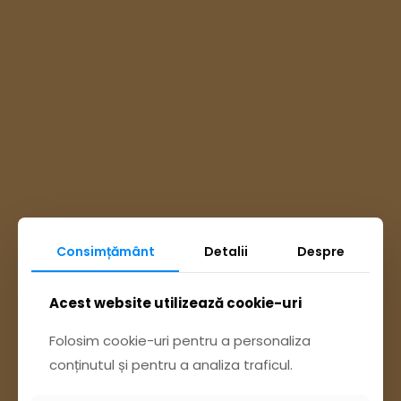
Consimțământ
Detalii
Despre
Ai întrebări? Accesează
Acest website utilizează cookie-uri
Pagina Contact
Folosim cookie-uri pentru a personaliza
conținutul și pentru a analiza traficul.
sau trimite o sesizare pe Buzău City
Report