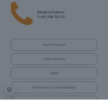
Relații cu Publicul
(+40) 238 723 371
Hartă Website
Trafic Website
GDPR
Politica de Confidențialitate
Vrei să lași feedback despre site? Părerea ta ne
va ajuta să îl îmbunătățim constant!